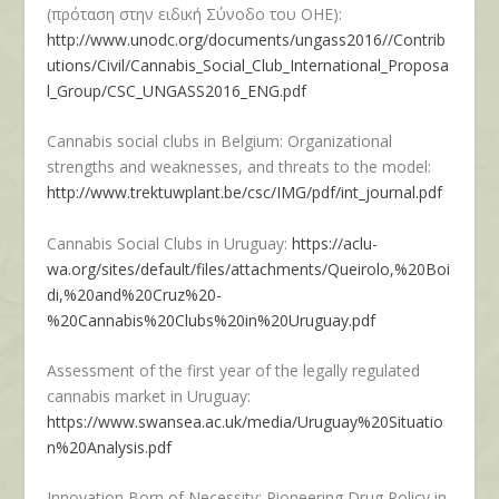
(πρόταση στην ειδική Σύνοδο του ΟΗΕ):
http://www.unodc.org/documents/ungass2016//Contrib
utions/Civil/Cannabis_Social_Club_International_Proposa
l_Group/CSC_UNGASS2016_ENG.pdf
Cannabis social clubs in Belgium: Organizational
strengths and weaknesses, and threats to the model:
http://www.trektuwplant.be/csc/IMG/pdf/int_journal.pdf
Cannabis Social Clubs in Uruguay:
https://aclu-
wa.org/sites/default/files/attachments/Queirolo,%20Boi
di,%20and%20Cruz%20-
%20Cannabis%20Clubs%20in%20Uruguay.pdf
Assessment of the first year of the legally regulated
cannabis market in Uruguay:
https://www.swansea.ac.uk/media/Uruguay%20Situatio
n%20Analysis.pdf
Innovation Born of Necessity: Pioneering Drug Policy in