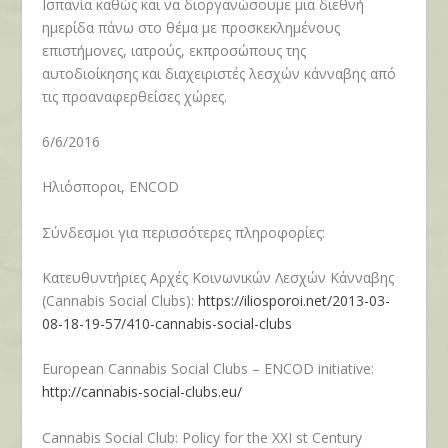
Ισπανία καθώς και να διοργανώσουμε μια διεθνή
ημερίδα πάνω στο θέμα με προσκεκλημένους
επιστήμονες, ιατρούς, εκπροσώπους της
αυτοδιοίκησης και διαχειριστές λεσχών κάνναβης από
τις προαναφερθείσες χώρες.
6/6/2016
Ηλιόσποροι, ENCOD
Σύνδεσμοι για περισσότερες πληροφορίες:
Κατευθυντήριες
Αρχ
ές
Κοινωνικ
ών
Λ
εσχών
Κάνναβης
(Cannabis Social Clubs):
https://iliosporoi.net/2013-03-
08-18-19-57/410-cannabis-social-clubs
European Cannabis Social Clubs – ENCOD initiative:
http://cannabis-social-clubs.eu/
Cannabis Social Club: Policy for the XXI st Century