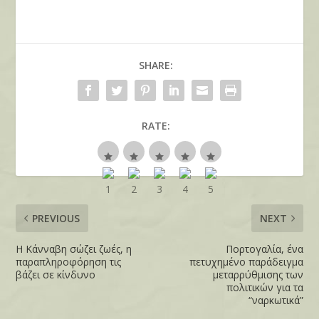
SHARE:
RATE:
PREVIOUS
NEXT
Η Κάνναβη σώζει ζωές, η
Πορτογαλία, ένα
παραπληροφόρηση τις
πετυχημένο παράδειγμα
βάζει σε κίνδυνο
μεταρρύθμισης των
πολιτικών για τα
“ναρκωτικά”