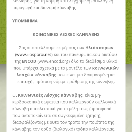
Κάνναβης, για τη νόμιμη και ελεγχόμενη (συλλογική)
παραγωγή και διανομή κάνναβης.
ΥΠΟΜΝΗΜΑ
ΚΟΙΝΩΝΙΚΕΣ ΛΕΣΧΕΣ ΚΑΝΝΑΒΗΣ
Σας αποστέλλουμε εκ μέρους των
Ηλιόσπορων
(
www.iliosporoi.net
) και
του πανευρωπαϊκού δικτύου
της
ENCOD
(
www.encod.org
)
όλο το διαθέσιμο υλικό
που υπάρχει σχετικά με το μοντέλο των
κοινωνικών
λεσχών κάνναβης
που είναι μια δοκιμασμένη και
επιτυχής πρόταση νόμιμης ρύθμισης της κάνναβης.
Οι
Κοινωνικές Λέσχες Κάνναβης
, είναι μη-
κερδοσκοπικά σωματεία που καλλιεργούν συλλογικά
κάνναβη αποκλειστικά για τα μέλη τους (προσφορά
που ανταποκρίνεται σε συγκεκριμένη ζήτηση),
διασφαλίζοντας με αυτό τον τρόπο την ποιότητα της
κάνναβης, τον ορθό (βιολογικό) τρόπο καλλιέργειας,