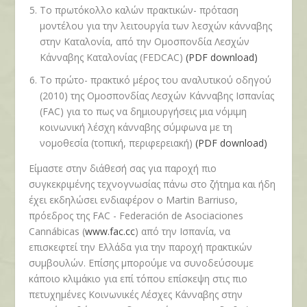
Το πρωτόκολλο καλών πρακτικών- πρόταση
μοντέλου για την λειτουργία των λεσχών κάνναβης
στην Καταλονία, από την Ομοσπονδία Λεσχών
Κάνναβης Καταλονίας (FEDCAC)
(PDF download)
Το πρώτο- πρακτικό μέρος του αναλυτικού οδηγού
(2010) της Ομοσπονδίας Λεσχών Κάνναβης Ισπανίας
(FAC) για το πως να δημιουργήσεις μια νόμιμη
κοινωνική λέσχη κάνναβης σύμφωνα με τη
νομοθεσία (τοπική, περιφερειακή)
(PDF download)
Είμαστε στην διάθεσή σας για παροχή πιο
συγκεκριμένης τεχνογνωσίας πάνω στο ζήτημα και ήδη
έχει εκδηλώσει ενδιαφέρον ο
Martin Barriuso,
πρόεδρος της
FAC - Federación de Asociaciones
Cannábicas
(
www.fac.cc
) από την Ισπανία, να
επισκεφτεί την Ελλάδα για την παροχή πρακτικών
συμβουλών. Επίσης μπορούμε να συνοδεύσουμε
κάποιο κλιμάκιο για επί τόπου επίσκεψη στις πιο
πετυχημένες Κοινωνικές Λέσχες Κάνναβης στην