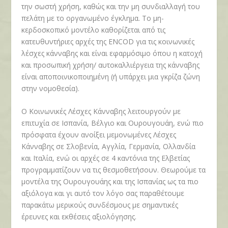
την σωστή χρήση, καθώς και την μη συνδιαλλαγή του
πελάτη με το οργανωμένο έγκλημα. Το μη-
κερδοσκοπικό μοντέλο καθορίζεται από τις
κατευθυντήριες αρχές της
ENCOD
για τις κοινωνικές
λέσχες κάνναβης και είναι εφαρμόσιμο όπου η κατοχή
και προσωπική χρήση/ αυτοκαλλιέργεια της κάνναβης
είναι αποποινικοποιημένη (ή υπάρχει μια γκρίζα ζώνη
στην νομοθεσία).
Ο Κοινωνικές Λέσχες Κάνναβης λειτουργούν με
επιτυχία σε Ισπανία, Βέλγιο και Ουρουγουάη, ενώ πιο
πρόσφατα έχουν ανοίξει μεμονωμένες Λέσχες
Κάνναβης σε Σλοβενία, Αγγλία, Γερμανία, Ολλανδία
και Ιταλία, ενώ οι αρχές σε 4 καντόνια της Ελβετίας
προγραμματίζουν να τις θεσμοθετήσουν. Θεωρούμε τα
μοντέλα της Ουρουγουάης και της Ισπανίας ως τα πιο
αξιόλογα και γι αυτό τον λόγο σας παραθέτουμε
παρακάτω μερικούς συνδέσμους με σημαντικές
έρευνες και εκθέσεις αξιολόγησης.