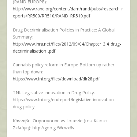
(RAND EUROPE):
http://www.rand.org/content/dam/rand/pubs/research_r
eports/RR500/RR510/RAND_RR510.pdf
Drug Decriminalisation Policies in Practice: A Global
Summary:
http://www.ihra.net/files/2012/09/04/Chapter_3.4_drug-
decriminalisation_.pdf
Cannabis policy reform in Europe Bottom up rather
than top down:
https://www.tni.org/files/download/dlr28.pdf
TNI: Legislative Innovation in Drug Policy:
https://www.tni.org/en/report/legislative-innovation-
drug-policy
Κάνναβη: Ουρουγουάη vs. Ισπανία
(του Κώστα
Σκλιάμη):
http://goo.gl/Wcwx6v