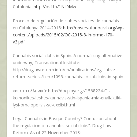
Catalonia:
http://osf.to/1Nll9Mw
Proceso de regulación de clubes sociales de cannabis
en Catalunya 2014-2015:
http://observatoriocivil.org/wp-
content/uploads/2015/02/OC-2015-3-Informe-170-
v3.pdf
Cannabis social clubs in Spain: A normalizing alternative
underway, Transnational Institute:
http://druglawreform.info/en/publications/legislative-
reform-series-/item/1095-cannabis-social-clubs-in-spain
και στα ελληνικά:
http://docplayer.gr/1568224-Oi-
koinonikes-leshes-kannavis-stin-ispania-mia-enallaktiki-
lysi-omalopoiisis-se-exelixi.html
Legal Cannabis in Basque Country? Confusion about
the regulation of cannabis social clubs”. Drug Law
Reform. As of 22 November 2013: