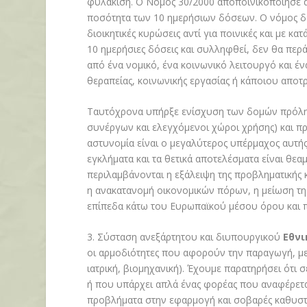
φυλάκιση. Ο Νόμος 30/2000 αποποινικοποίησε
ποσότητα των 10 ημερήσιων δόσεων. Ο νόμος δε
διοικητικές κυρώσεις αντί για ποινικές και με κα
10 ημερήσιες δόσεις και συλληφθεί, δεν θα περ
από ένα νομικό, ένα κοινωνικό λειτουργό και έ
θεραπείας, κοινωνικής εργασίας ή κάποιου αποτ
Ταυτόχρονα υπήρξε ενίσχυση των δομών πρόλη
συνέργων και ελεγχόμενοι χώροι χρήσης) και 
αστυνομία είναι ο μεγαλύτερος υπέρμαχος αυτής
εγκλήματα και τα θετικά αποτελέσματα είναι θεα
περιλαμβάνονται η εξάλειψη της προβληματικής
η ανακατανομή οικονομικών πόρων, η μείωση τη
επίπεδα κάτω του Ευρωπαϊκού μέσου όρου και 
3. Σύσταση ανεξάρτητου και διυπουργικού
Εθνι
οι αρμοδιότητες που αφορούν την παραγωγή, μετ
ιατρική, βιομηχανική). Έχουμε παρατηρήσει ότι
ή που υπάρχει απλά ένας φορέας που αναφέρετα
προβλήματα στην εφαρμογή και σοβαρές καθυστ