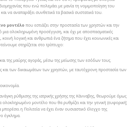
οβιομηχανίας που ενώ πολεμάει με μανία τη νομιμοποίηση του
 και να αναπαράξει συνθετικά τα βασικά συστατικά του.
νο μοντέλο
που εστιάζει στην προστασία των χρηστών και την
ό μια ολοκληρωμένη προσέγγιση, και όχι με αποσπασματικές
 κοινή λογική και ανθρωπιά ένα ζήτημα που έχει κοινωνικές και
τείνουμε στηρίζεται στο τρίπτυχο:
αι της μαύρης αγοράς, μέσω της μείωσης των εσόδων τους.
ας και των δικαιωμάτων των χρηστών, με ταυτόχρονη προστασία των
οικονομία.
ανάγκη ρύθμισης της ιατρικής χρήσης της Κάνναβης, θεωρούμε όμως
ένα ολοκληρωμένο μοντέλο που θα ρυθμίζει και την γενική (ευφορική
 μπορέσει η Πολιτεία να έχει έναν ουσιαστικό έλεγχο της
ο έγκλημα.