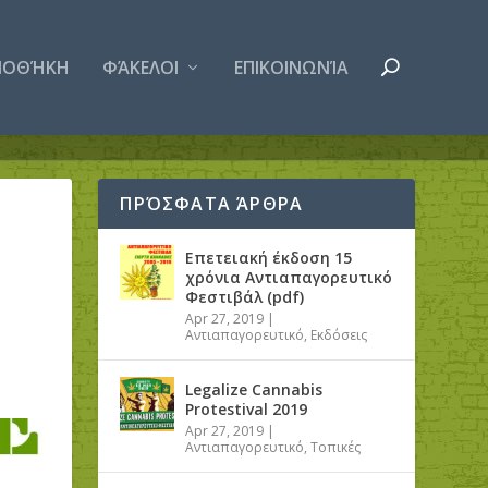
ΛΙΟΘΉΚΗ
ΦΆΚΕΛΟΙ
ΕΠΙΚΟΙΝΩΝΊΑ
ΠΡΌΣΦΑΤΑ ΆΡΘΡΑ
Επετειακή έκδοση 15
χρόνια Αντιαπαγορευτικό
Φεστιβάλ (pdf)
Apr 27, 2019
|
Αντιαπαγορευτικό
,
Εκδόσεις
Legalize Cannabis
Protestival 2019
Apr 27, 2019
|
Αντιαπαγορευτικό
,
Τοπικές