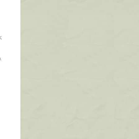
ς
ι
ς