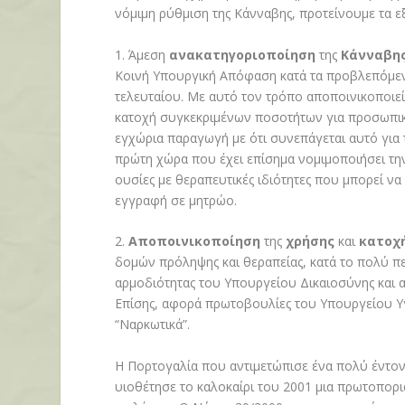
νόμιμη ρύθμιση της Κάνναβης, προτείνουμε τα ε
1. Άμεση
α
νακατηγοριοποίηση
της
Κάνναβη
Κοινή Υπουργική Απόφαση κατά τα προβλεπόμεν
τελευταίου. Με αυτό τον τρόπο αποποινικοποιε
κατοχή συγκεκριμένων ποσοτήτων για προσωπική
εγχώρια παραγωγή με ότι συνεπάγεται αυτό για
πρώτη χώρα που έχει επίσημα νομιμοποιήσει την
ουσίες με θεραπευτικές ιδιότητες που μπορεί να 
εγγραφή σε μητρώο.
2.
Αποποινικοποίηση
της
χρήσης
και
κατοχ
δομών πρόληψης και θεραπείας, κατά το πολύ πε
αρμοδιότητας του Υπουργείου Δικαιοσύνης και 
Επίσης, αφορά πρωτοβουλίες του Υπουργείου Υγεί
“Ναρκωτικά”.
Η Πορτογαλία που αντιμετώπισε ένα πολύ έντον
υιοθέτησε το καλοκαίρι του 2001 μια πρωτοπορι