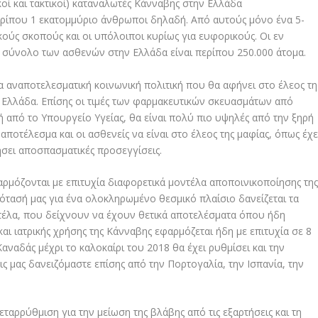
κοί και τακτικοί) καταναλωτές Κάνναβης στην Ελλάδα
ίπου 1 εκατομμύριο άνθρωποι δηλαδή. Από αυτούς μόνο ένα 5-
κούς σκοπούς και οι υπόλοιποι κυρίως για ευφορικούς. Οι εν
ο σύνολο των ασθενών στην Ελλάδα είναι περίπου 250.000 άτομα.
α αναποτελεσματική κοινωνική πολιτική που θα αφήνει στο έλεος τη
Ελλάδα. Επίσης οι τιμές των φαρμακευτικών σκευασμάτων από
 από το Υπουργείο Υγείας, θα είναι πολύ πιο υψηλές από την ξηρή
οτέλεσμα και οι ασθενείς να είναι στο έλεος της μαφίας, όπως έχε
σει αποσπασματικές προσεγγίσεις.
ρμόζονται με επιτυχία διαφορετικά μοντέλα αποποινικοποίησης τη
ρότασή μας για ένα ολοκληρωμένο θεσμικό πλαίσιο δανείζεται τα
ντέλα, που δείχνουν να έχουν θετικά αποτελέσματα όπου ήδη
αι ιατρικής χρήσης της Κάνναβης εφαρμόζεται ήδη με επιτυχία σε 8
ναδάς μέχρι το καλοκαίρι του 2018 θα έχει ρυθμίσει και την
ις μας δανειζόμαστε επίσης από την Πορτογαλία, την Ισπανία, την
ταρρύθμιση για την μείωση της βλάβης από τις εξαρτήσεις και τη