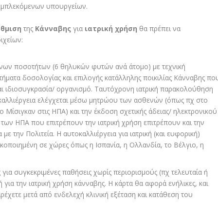
 εμπλεκόμενων υπουργείων.
ύθμιση
της
Κάνναβης
για
ιατρική χρήση
θα πρέπει να
ιχείων:
ενων ποσοτήτων (6 θηλυκών φυτών ανά άτομο) με τεχνική
ζητήματα δοσολογίας
και επιλογής κατάλληλης ποικιλίας Κάνναβης πο
αι ιδιοσυγκρασία/ οργανισμό. Ταυτόχρονη
ιατρική παρακολούθηση
καλλιέργεια ελέγχεται μέσω μητρώου των ασθενών (όπως πχ στο
ο Μίσιγκαν στις ΗΠΑ) και την έκδοση σχετικής άδειας/ ηλεκτρονικού
 των ΗΠΑ που επιτρέπουν την ιατρική χρήση επιτρέπουν και την
με την Πολιτεία. Η αυτοκαλλιέργεια για ιατρική (και ευφορική)
ικοποιημένη
σε χώρες όπως η Ισπανία, η Ολλανδία, το Βέλγιο, η
 για συγκεκριμένες παθήσεις χωρίς περιορισμούς (πχ τελευταία ή
για την ιατρική χρήση κάνναβης. Η κάρτα θα αφορά ενήλικες, και
αρέχετε μετά από ενδελεχή κλινική εξέταση και κατάθεση του