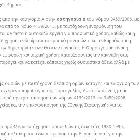
ξής βήματα:
ς
από την κατηγορία Α στην
κατηγορία Δ
του νόμου 3459/2006,
με
α από το Νόμο 4139/2013, με ταυτόχρονη εναρμόνιση του
ίται
de facto
η αυτοκαλλιέργεια για προσωπική χρήση, καθώς και η
 χρήση, ενώ αίρεται το κρατικό μονοπώλιο και ενθαρρύνεται η
 την δημιουργία νέων θέσεων εργασίας. Η Ουρουγουάη είναι η
 ευφορική και ιατρική χρήση, κατατάσσοντας την κάνναβη στις
παράγει και να κατέχει κάποιος χωρίς ουσιαστικά άδεια αλλά με
ής
ουσιών με ταυτόχρονη θέσπιση ορίων κατοχής και ενίσχυση των
τυχημένο παράδειγμα της Πορτογαλίας. Αυτό είναι ένα ζήτημα
αφορά την τροποποίηση των νόμων 4139/2013 και 3459/2006.
ας και την επικαιροποίηση της Εθνικής Στρατηγικής για τα
ο πρόβλημα κατάχρησης οπιοειδών τις δεκαετίες 1980-1990,
ακή πολιτική που έδωσε έμφαση στην θεραπεία αντί για την