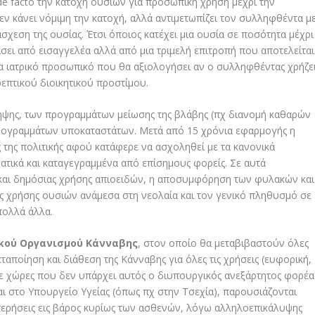
de facto
την κατοχή ουσιών για προσωπική χρήση μέχρι την
ν κάνει νόμιμη την κατοχή, αλλά αντιμετωπίζει τον συλληφθέντα μ
τάσχεση της ουσίας. Έτσι όποιος κατέχει μια ουσία σε ποσότητα μέχρι
άσει από εισαγγελέα αλλά από μια τριμελή επιτροπή που αποτελείται
να ιατρικό προσωπικό που θα αξιολογήσει αν ο συλληφθέντας χρήζε
ρεπτικού διοικητικού προστίμου.
ψης, των προγραμμάτων μείωσης της βλάβης (πχ διανομή καθαρών
προγραμμάτων υποκαταστάτων. Μετά από 15 χρόνια εφαρμογής η
 της πολιτικής αφού κατάφερε να ασχοληθεί με τα κανονικά
ματικά και καταγεγραμμένα από επίσημους φορείς. Σε αυτά
 και δημόσιας χρήσης απιοειδών, η αποσυμφόρηση των φυλακών και
ς χρήσης ουσιών ανάμεσα στη νεολαία και τον γενικό πληθυσμό σε
πολλά άλλα.
κού Οργανισμού Κάνναβης
, στον οποίο θα μεταβιβαστούν όλες
αποίηση και διάθεση της Κάνναβης για όλες τις χρήσεις (ευφορική,
 σε χώρες που δεν υπάρχει αυτός ο διυπουργικός ανεξάρτητος φορέα
ι στο Υπουργείο Υγείας (όπως πχ στην Τσεχία), παρουσιάζονται
ερήσεις εις βάρος κυρίως των ασθενών, λόγω αλληλοεπικάλυψης