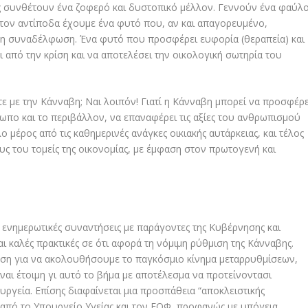
ς συνθέτουν ένα ζοφερό και δυστοπικό μέλλον. Γεννούν ένα φαύλ
τον αντίποδα έχουμε ένα φυτό που, αν και απαγορευμένο,
 τη συναδέλφωση. Ένα φυτό που προσφέρει ευφορία (θεραπεία) και
 από την κρίση και να αποτελέσει την οικολογική σωτηρία του
τε με την Κάνναβη; Ναι λοιπόν! Γιατί η Κάνναβη μπορεί να προσφέρε
ωπο και το περιβάλλον, να επαναφέρει τις αξίες του ανθρωπισμού
 μέρος από τις καθημερινές ανάγκες οικιακής αυτάρκειας, και τέλος
υς του τομείς της οικονομίας, με έμφαση στον πρωτογενή και
 ενημερωτικές συναντήσεις με παράγοντες της Κυβέρνησης και
 καλές πρακτικές σε ότι αφορά τη νόμιμη ρύθμιση της Κάνναβης.
ηση για να ακολουθήσουμε το παγκόσμιο κίνημα μεταρρυθμίσεων,
ίναι έτοιμη γι αυτό το βήμα με αποτέλεσμα να προτείνοντασι
ργεία. Επίσης διαφαίνεται μια προσπάθεια “αποκλειστικής
ς από το Υπουργείο Υγείας και τον ΕΟΦ, προφανώς με υπόγεια