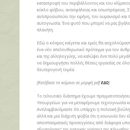
καταστροφή του περιβάλλοντος και του κλίματο
κύκλο φόβου, ανασφάλειας και εσωστρέφειας. Σ
αντιπροσωπεύει την ειρήνη, τον ουμανισμό και
αυτογνωσία. Ένα φυτό που μπορεί να μας βγάλει
πλανήτη.
Εδώ ο κόσμος καίγεται και εμείς θα ασχολούμασ
ένα νέο απελευθερωτικό πρόταγμα για τον άνθρ
και της αλληλεγγύης, να καλύψει ένα πολύ μεγάλο
να δημιουργήσει πολλές θέσεις εργασίας σε όλο
δευτερογενή τομέα.
[Κατέβασε το κείμενο σε μορφή pdf
ΕΔΩ
]
Το τελευταίο διάστημα έχουμε πραγματοποιήσει
Υπουργείων για να μεταφέρουμε τεχνογνωσία και
Αντιλαμβανόμαστε ότι υπάρχει η πολιτική βούλ
αλλά και μια διάχυτη φοβία ότι η κοινωνία δεν ε
αποσπασματικές προσεγγίσεις από διάφορα υπου
αξιοποίησης” της (ιατρικής χρήσης) της Κάνναβη