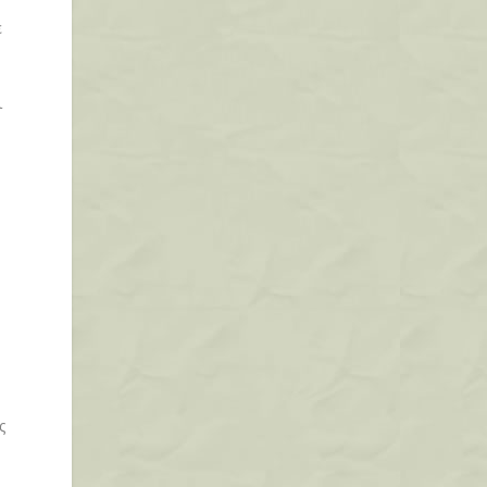
ε
ι
ς