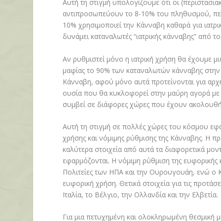
Αυτή τη στιγμή υπολογίζουμε ότι οι (περιστασια
αντιπροσωπεύουν το 8-10% του πληθυσμού, περ
10% χρησιμοποιεί την Κάνναβη καθαρά για ιατρι
δυνάμει καταναλωτές “ιατρικής κάνναβης” από τ
Αν ρυθμιστεί μόνο η ιατρική χρήση θα έχουμε μι
μαφίας το 90% των καταναλωτών κάνναβης στην 
Κάνναβη, αφού μόνο αυτά προτείνονται για αρχή
ουσία που θα κυκλοφορεί στην μαύρη αγορά με απ
συμβεί σε διάφορες χώρες που έχουν ακολουθή
Αυτή τη στιγμή σε πολλές χώρες του κόσμου εφα
χρήσης και νόμιμης ρύθμισης της Κάνναβης. Η π
καλύτερα στοιχεία από αυτά τα διαφορετικά μο
εφαρμόζονται. Η νόμιμη ρύθμιση της ευφορικής κ
Πολιτείες των ΗΠΑ και την Ουρουγουάη, ενώ ο Κα
ευφορική χρήση. Θετικά στοιχεία για τις προτάσε
Ιταλία, το Βέλγιο, την Ολλανδία και την Ελβετία.
Για μια πετυχημένη και ολοκληρωμένη θεσμική με