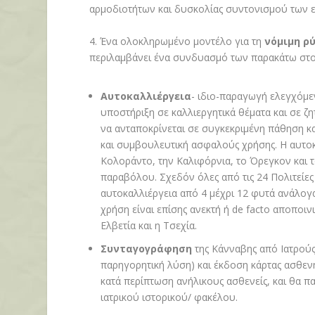
αρμοδιοτήτων και δυσκολίας συντονισμού των
4. Έ
να ολοκληρωμένο μοντέλο για τη
νόμιμη ρ
περιλαμβάνει ένα συνδυασμό των παρακάτω στο
Αυτοκαλλιέργεια
- ιδιο-παραγωγή ελεγχόμ
υποστήριξη σε καλλιεργητικά θέματα και σε 
να ανταποκρίνεται σε συγκεκριμένη πάθηση κ
και συμβουλευτική ασφαλούς χρήσης. Η αυτο
Κολοράντο, την Καλιφόρνια, το Όρεγκον και τ
παραβόλου. Σχεδόν όλες από τις 24 Πολιτείες
αυτοκαλλιέργεια από 4 μέχρι 12 φυτά ανάλογα 
χρήση είναι επίσης ανεκτή ή
de facto
αποποιν
Ελβετία και η Τσεχία.
Συνταγογράφηση
της Κάνναβης από Ιατρούς
παρηγορητική λύση) και έκδοση κάρτας ασθενή 
κατά περίπτωση ανήλικους ασθενείς, και θα π
ιατρικού ιστορικού/ φακέλου.