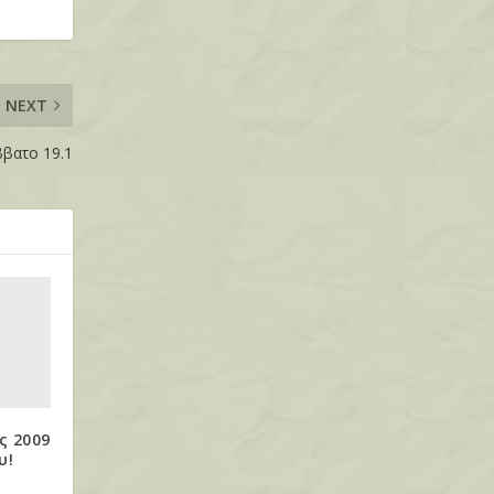
NEXT
ββατο 19.1
ς 2009
υ!