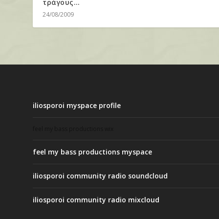
τράγους…
24/08/2009
iliosporoi myspace profile
feel my bass productions wix
feel my bass productions myspace
iliosporoi community radio soundcloud
iliosporoi community radio mixcloud