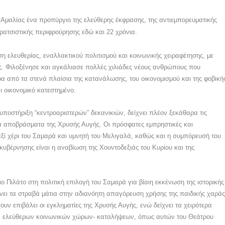
Αμαλίας ένα προπύργιο της ελεύθερης έκφρασης, της αντιεμπορευματικής
ρατσιστικής περιφρούρησης εδώ και 22 χρόνια.
η ελευθερίας, εναλλακτικού πολιτισμού και κοινωνικής χειραφέτησης, με
άς. Φιλοξένησε και αγκάλιασε πολλές χιλιάδες νέους ανθρώπους που
α από τα στενά πλαίσια της κατανάλωσης, του οικονομισμού και της φοβική
ι οικονομικό κατεστημένο.
υποστήριξη “κεντροαριστερών” δεκανικιών, δείχνει πλέον ξεκάθαρα τις
ικά αποβράσματα της Χρυσής Αυγής. Οι πρόσφατες εμπρηστικές και
ξί χέρι του Σαμαρά και υμνητή του Μελιγαλά, καθώς και η συμπόρευσή του
κυβέρνησης είναι η αναβίωση της Χουντοδεξιάς του Κυρίου και της
ιο Πιλάτο στη πολιτική επιλογή του Σαμαρά για βίαιη εκκένωση της ιστορικής
νει τα στραβά μάτια στην αδιανόητη απαγόρευση χρήσης της παιδικής χαρά
υν επιβάλει οι εγκληματίες της Χρυσής Αυγής, ενώ δείχνει τα χειρότερα
ν ελεύθερων κοινωνικών χώρων- καταλήψεων, όπως αυτών του Θεάτρου