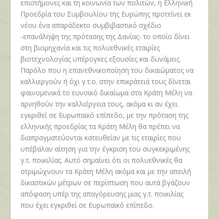
επιστήμονες και τη κοινωνία των πολιτών, η Ελληνική
Προεδρία του Συμβουλίου της Ευρώπης προτείνει εκ
νέου ένα απαράδεκτο συμβιβαστικό σχέδιο
-επανάληψη της πρότασης της Δανίας- το οποίο δίνει
στη βιομηχανία και τις πολυεθνικές εταιρίες
βιοτεχνολογίας υπέρογκες εξουσίες και δυνάμεις.
Παρόλο που η επανεθνικοποίηση του δικαιώματος να
καλλιεργούν ή όχι γ.τ.ο. στην επικράτειά τους δίνεται
φαινομενικά το ευνοϊκό δικαίωμα στα Κράτη Μέλη να
αρνηθούν την καλλιέργεια τους, ακόμα κι αν έχει
εγκριθεί σε Ευρωπαϊκό επίπεδο, με την πρόταση της
ελληνικής προεδρίας τα Κράτη Μέλη θα πρέπει να
διαπραγματεύονται κατευθείαν με τις εταιρίες που
υπέβαλαν αίτηση για την έγκριση του συγκεκριμένης
γ.τ. ποικιλίας. Αυτό σημαίνει ότι οι πολυεθνικές θα
στριμώχνουν τα Κράτη Μέλη ακόμα και με την απειλή
δικαστικών μέτρων σε περίπτωση που αυτά βγάζουν
απόφαση υπέρ της απαγόρευσης μιας γ.τ. ποικιλίας
που έχει εγκριθεί σε Ευρωπαϊκό επίπεδο.