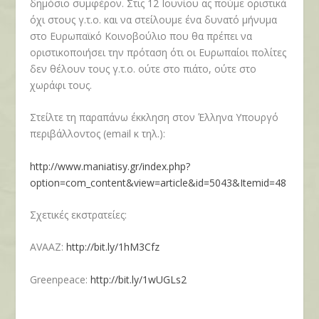
δημόσιο συμφέρον. Στις 12 Ιουνίου ας πούμε οριστικά
όχι στους γ.τ.ο. και να στείλουμε ένα δυνατό μήνυμα
στο Ευρωπαϊκό Κοινοβούλιο που θα πρέπει να
οριστικοποιήσει την πρόταση ότι οι Ευρωπαίοι πολίτες
δεν θέλουν τους γ.τ.ο. ούτε στο πιάτο, ούτε στο
χωράφι τους.
Στείλτε τη παραπάνω έκκληση στον Έλληνα Υπουργό
περιβάλλοντος (email κ τηλ.):
http://www.maniatisy.gr/index.php?
option=com_content&view=article&id=5043&Itemid=48
Σχετικές εκστρατείες:
AVAAZ:
http://bit.ly/1hM3Cfz
Greenpeace:
http://bit.ly/1wUGLs2