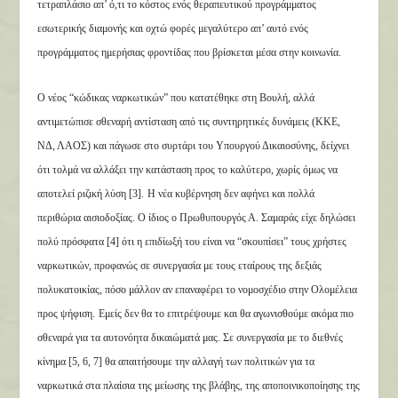
τετραπλάσιο απ’ ό,τι το κόστος ενός θεραπευτικού προγράμματος
εσωτερικής διαμονής και οχτώ φορές μεγαλύτερο απ’ αυτό ενός
προγράμματος ημερήσιας φροντίδας που βρίσκεται μέσα στην κοινωνία.
Ο νέος “κώδικας ναρκωτικών” που κατατέθηκε στη Βουλή, αλλά
αντιμετώπισε σθεναρή αντίσταση από τις συντηρητικές δυνάμεις (ΚΚΕ,
ΝΔ, ΛΑΟΣ) και πάγωσε στο συρτάρι του Υπουργού Δικαιοσύνης, δείχνει
ότι τολμά να αλλάξει την κατάσταση προς το καλύτερο, χωρίς όμως να
αποτελεί ριζική λύση [3].
Η νέα κυβέρνηση δεν αφήνει και πολλά
περιθώρια αισιοδοξίας. Ο ίδιος ο Πρωθυπουργός Α. Σαμαράς είχε δηλώσει
πολύ πρόσφατα [4] ότι η επιδίωξή του είναι να “σκουπίσει” τους χρήστες
ναρκωτικών, προφανώς σε συνεργασία με τους εταίρους της δεξιάς
πολυκατοικίας, πόσο μάλλον αν επαναφέρει το νομοσχέδιο στην Ολομέλεια
προς ψήφιση.
Εμείς δεν θα το επιτρέψουμε και θα αγωνισθούμε ακόμα πιο
σθεναρά για τα αυτονόητα δικαιώματά μας. Σε συνεργασία με το διεθνές
κίνημα [5, 6, 7] θα απαιτήσουμε την αλλαγή των πολιτικών για τα
ναρκωτικά στα πλαίσια της μείωσης της βλάβης, της αποποινικοποίησης της