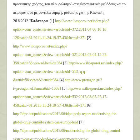
προσωπικής χρήσης, του πλουραλισμού στις θεραπευτικές μεθόδους και το
πειραματισμό με μοντέλα νόμιμης ρύθμισης για την Κάνναβη.
26.6.2012
Ηλιόσποροι
[1]
http://www.iliosporoi.net/index.php?
option=com_content&view=article&id=372:2011-04-06-10-18-
12&catid=81:2011-11-24-19-57-43&Itemid=371
[2]
http://www.iliosporoi.net/index.php?
option=com_content&view=article&id=521:2012-02-04-15-22-
35&catid=56:views&Itemid=364
[3]
http://www.iliosporoi.net/index.php?
option=com_content&view=article&id=513:-q-q-
&catid=56:views&Itemid=364
[4]
http://www.protagon.gr/?
i=protagon.el.8emata&id=16081
[5]
http://www.iliosporoi.net/index.php?
option=com_content&view=article&id=532:2012-03-05-22-17-
45&catid=81:2011-11-24-19-57-43&Itemid=371
[6]
http://idpc.net/publications/2012/06/idpc-gcdp-report-modernising-the-
global-drug-control-system-can-europe-lead
[7]
http://idpc.net/publications/2012/06/modernising-the-global-drug-control-
system-can-europe-lead-a-civil-society-perspective