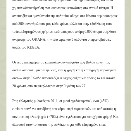
υποκατάστατα οπιοειδών που φτιάχνονται από υγρά μπαταρίας και άλλα
χημικά κάνουν θραύση ανάμεσα στους μετανάστες στα αστικά κέντρα. Η
ανυπαρξία και η αναλγησία της πολιτείας οδηγεί στο θάνατο περισσότερους
από 300 συνανθρώπους μας κάθε χρόνο, αλλά και στην εξαθλίωση τους
τοξικοεξαρτημένους χρήστες, ενώ υπάρχουν ακόμη 6.000 άτομα στη λίστα
αναμονής του ΟΚΑΝΑ, την ίδια ώρα που διαλύονται οι πρωτοβάθμιες
δομές του ΚΕΘΕΑ.
Οι νέοι, ανενημέρωτοι, καταναλώνουν αλόγιστα αμφιβόλου ποιότητας
ουσίες από πολύ μικρές ηλικίες, ενώ η χρήση και η κατάχρηση παράνομων
ουσιών στην Ελλάδα παρουσιάζει συνεχώς αυξητικές τάσεις τα τελευταία
20 χρόνια, από τις υψηλότερες στην Ευρώπη των 27.
Στις ελληνικές φυλακές το 2011, οι μισοί σχεδόν κρατούμενοι (45%)
εκτίουν ποινή για παράβαση του νόμου περί ναρκωτικών και από αυτούς η
συντριπτική πλειοψηφία (>70%) είναι έγκλειστοι για κατοχή και χρήση! Και
όλα αυτά όταν το κόστος της φυλάκισης για κάθε εξαρτημένο είναι