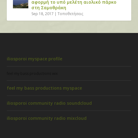
αφορμή το υπό μελέτη αιολικό πάρκο
στη Σαμοθράκη
Sep 18, 2017
|
Τοποθετήσεις
iliosporoi myspace profile
feel my bass productions wix
feel my bass productions myspace
iliosporoi community radio soundcloud
iliosporoi community radio mixcloud