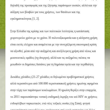
δηλαδή της προσφοράς και της ζήτησης παράνομων ουσιών, αλλά και την
αύξηση των βλαβών για τους χρήστες, των θανάτων και της
εγκληματικότητας [1, 2].
Στην Ελλάδα της κρίσης και των πολιτικών λιτότητας η κατάσταση
χειροτερεύει χρόνο με το χρόνο. Η πολυτοξικομανία και η αλόγιστη χρήση
είναι εκτός ελέγχου και αναμένεται με την συνεχιζόμενη οικονομική κρίση
να οξυνθεί, μέσα από την αυξημένη και ανεξέλεγκτη χρήση από νέους και
μειονεκτικές ομάδες (πχ άνεργοι), αλλά και τις αυξημένες πιέσεις να
μειωθούν οι δημόσιες δαπάνες για τη δημόσια υγεία και την περίθαλψη.
Δεκάδες χιλιάδες (21-27 χιλιάδες οι δηλωμένοι προβληματικοί χρήστες
αλλά περισσότεροι από 100.000 περιστασιακοί) χρήστες ηρωίνης αφημένοι
στην τύχη των παράνομων κυκλωμάτων. Η ηρωίνη θερίζει στην επαρχεία,
το 2011 παρουσιάστηκε τοπική επιδημική έκρηξη του ιού HIV σε χρήστες
ενδοφλέβιων ναρκωτικών, ενώ νέες τοξικές ουσίες (πχ Σίσα), φτηνά