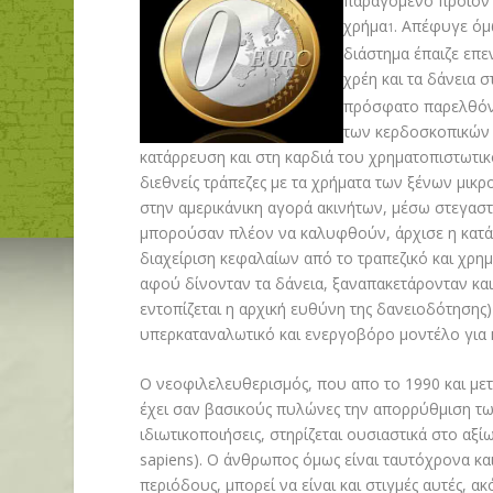
παραγόμενο προϊόν 
χρήμα
. Απέφυγε όμ
1
διάστημα έπαιζε επε
χρέη και τα δάνεια
πρόσφατο παρελθόν 
των κερδοσκοπικών 
κατάρρευση και στη καρδιά του χρηματοπιστωτι
διεθνείς τράπεζες με τα χρήματα των ξένων μικ
στην αμερικάνικη αγορά ακινήτων, μέσω στεγαστ
μπορούσαν πλέον να καλυφθούν, άρχισε η κατάρ
διαχείριση κεφαλαίων από το τραπεζικό και χρ
αφού δίνονταν τα δάνεια, ξαναπακετάρονταν και
εντοπίζεται η αρχική ευθύνη της δανειοδότησης)
υπερκαταναλωτικό και ενεργοβόρο μοντέλο για κρ
Ο νεοφιλελευθερισμός, που απο το 1990 και μετ
έχει σαν βασικούς πυλώνες την απορρύθμιση των
ιδιωτικοποιήσεις, στηρίζεται ουσιαστικά στο αξ
sapiens). Ο άνθρωπος όμως είναι ταυτόχρονα κα
περιόδους, μπορεί να είναι και στιγμές αυτές, 