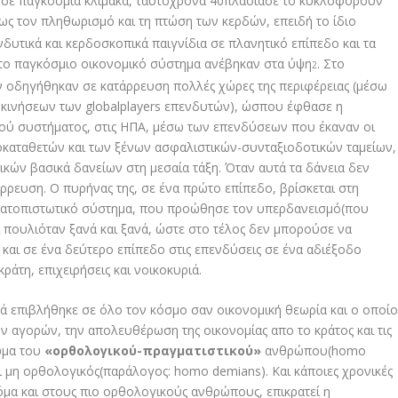
σε παγκόσμια κλίμακα, ταυτόχρονα 40πλασίασε το κυκλοφορούν
ως τον πληθωρισμό και τη πτώση των κερδών, επειδή το ίδιο
νδυτικά και κερδοσκοπικά παιγνίδια σε πλανητικό επίπεδο και τα
 στο παγκόσμιο οικονομικό σύστημα ανέβηκαν στα ύψη
.
Στο
2
οδηγήθηκαν σε κατάρρευση πολλές χώρες της περιφέρειας (μέσω
κινήσεων των globalplayers επενδυτών), ώσπου έφθασε η
κού συστήματος, στις ΗΠΑ, μέσω των επενδύσεων που έκαναν οι
ροκαταθετών και των ξένων ασφαλιστικών-συνταξιοδοτικών ταμείων,
ικών βασικά δανείων στη μεσαία τάξη. Όταν αυτά τα δάνεια δεν
ρευση. Ο πυρήνας της, σε ένα πρώτο επίπεδο, βρίσκεται στη
ηματοπιστωτικό σύστημα, που προώθησε τον υπερδανεισμό(που
 πουλιόταν ξανά και ξανά, ώστε στο τέλος δεν μπορούσε να
 και σε ένα δεύτερο επίπεδο στις επενδύσεις σε ένα αδιέξοδο
άτη, επιχειρήσεις και νοικοκυριά.
ά επιβλήθηκε σε όλο τον κόσμο σαν οικονομική θεωρία και ο οποίο
 αγορών, την απολευθέρωση της οικονομίας απο το κράτος και τις
ίωμα του
«ορθολογικού-πραγματιστικού»
ανθρώπου(homo
ι μη ορθολογικός(παράλογος: homo demians). Και κάποιες χρονικές
ακόμα και στους πιο ορθολογικούς ανθρώπους, επικρατεί η