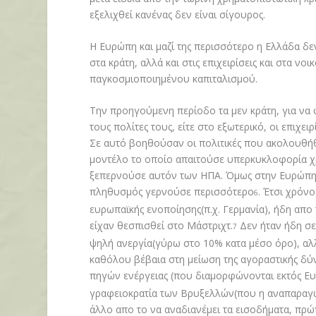
εξελιχθεί κανένας δεν είναι σίγουρος.
Η Ευρώπη και μαζί της περισσότερο η Ελλάδα δεν
στα κράτη, αλλά και στις επιχειρίσεις και στα νο
παγκοσμιοποιημένου καπιταλισμού.
Την προηγούμενη περίοδο τα μεν κράτη, για να
τους πολίτες τους, είτε στο εξωτερικό, οι επιχει
Σε αυτό βοηθούσαν οι πολιτικές που ακολουθή
μοντέλο το οποίο απαιτούσε υπερκυκλοφορία χ
ξεπερνούσε αυτόν των ΗΠΑ. Όμως στην Ευρώπη ο
πληθυσμός γερνούσε περισσότερο
. Έτσι χρόνο
6
ευρωπαϊκής ενοποίησης(π.χ. Γερμανία), ήδη απο 
είχαν θεσπισθεί στο Μάστριχτ.
Δεν ήταν ήδη σε
7
ψηλή ανεργία(γύρω στο 10% κατα μέσο όρο), α
καθόλου βέβαια στη μείωση της αγοραστικής δύ
πηγών ενέργειας (που διαμορφώνονται εκτός Ευ
γραφειοκρατία των Βρυξελλών(που η αναπαραγωγ
άλλο απο το να αναδιανέμει τα εισοδήματα, πρώτ