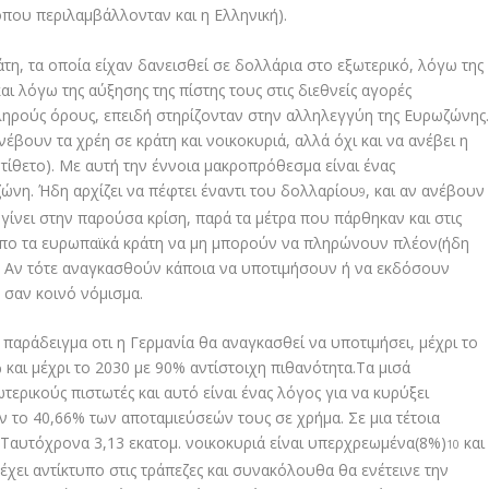
που περιλαμβάλλονταν και η Ελληνική).
η, τα οποία είχαν δανεισθεί σε δολλάρια στο εξωτερικό, λόγω της
αι λόγω της αύξησης της πίστης τους στις διεθνείς αγορές
ληρούς όρους, επειδή στηρίζονταν στην αλληλεγγύη της Ευρωζώνης
έβουν τα χρέη σε κράτη και νοικοκυριά, αλλά όχι και να ανέβει η
τίθετο). Με αυτή την έννοια μακροπρόθεσμα είναι ένας
ώνη. Ήδη αρχίζει να πέφτει έναντι του δολλαρίου
, και αν ανέβουν
9
α γίνει στην παρούσα κρίση, παρά τα μέτρα που πάρθηκαν και στις
 απο τα ευρωπαϊκά κράτη να μη μπορούν να πληρώνουν πλέον(ήδη
.). Αν τότε αναγκασθούν κάποια να υποτιμήσουν ή να εκδόσουν
 σαν κοινό νόμισμα.
αράδειγμα οτι η Γερμανία θα αναγκασθεί να υποτιμήσει, μέχρι το
 και μέχρι το 2030 με 90% αντίστοιχη πιθανότητα.Τα μισά
τερικούς πιστωτές και αυτό είναι ένας λόγος για να κυρύξει
 το 40,66% των αποταμιεύσεών τους σε χρήμα. Σε μια τέτοια
. Ταυτόχρονα 3,13 εκατομ. νοικοκυριά είναι υπερχρεωμένα(8%)
και
10
ει αντίκτυπο στις τράπεζες και συνακόλουθα θα ενέτεινε την