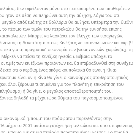
πετρελαίου, δεν οφείλονταν μόνο στο πεπερασμένο των αποθεμάτων
που ήταν σε θέση να πληρώνει αυτή την αύξηση, λόγω του οτι
 μεγάλο απόθεμά της σε δολλάρια θα αυξήσει υπέρμετρα την διεθν
, το πέσιμο των τιμών του πετρελαίου θα την ευνοήσει επίσης
ν καταναλωτών. Μπορεί να λασκάρει τον έλεγχο των εισαγωγών,
 δίνοντας τη δυνατότητα στους Κινέζους να καταναλώνουν και ακριβ
ωτικά για τη πραγματική οικονομία των βιομηχανικών χωρών(π.χ. τη
έρκελ να πείσει τη Κινέζικη ηγεσία.). Βέβαια υπάρχει το
οι τιμές των κινέζικων προϊόντων και θα επιβραδυνθεί στη συνέχει
εκτό οτι ο κερδισμένος ακόμα και πολιτικά θα είναι η Κίνα
.
5
ρώτημα είναι αν η Κίνα θα γίνει ο καινούργιος σταθεροποιητικός
και όλοι ξέρουμε τι σημαίνει για τον πλανήτη η επικράτηση του
 πληθυσμό) ή θα γίνει ο μεγάλος αποσταθεροποιητής του,
ρίζοντας δηλαδή τα μέχρι τώρα θύματα του παγκοσμιοποιημένου
ο οικονομικό “μπουμ” του πρόσφατου παρελθόντος στην
 μέχρι το 2001 αντίστοιχα)έχει ήδη τελειώσει και απο οτι φαίνεται
ρίση, μπαίνουμε σε μια περίοδο παρατεταμένης ύφεσης. Το πως θα