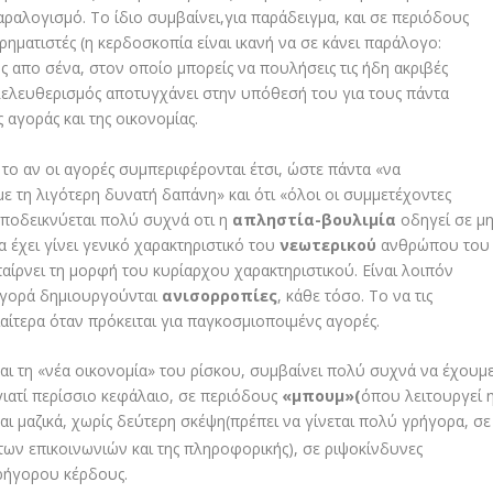
αλογισμό. Το ίδιο συμβαίνει,για παράδειγμα, και σε περιόδους
ηματιστές (η κερδοσκοπία είναι ικανή να σε κάνει παράλογο:
ς απο σένα, στον οποίο μπορείς να πουλήσεις τις ήδη ακριβές
ιλελευθερισμός αποτυγχάνει στην υπόθεσή του για τους πάντα
αγοράς και της οικονομίας.
α το αν οι αγορές συμπεριφέρονται έτσι, ώστε πάντα «να
ε τη λιγότερη δυνατή δαπάνη» και ότι «όλοι οι συμμετέχοντες
Αποδεικνύεται πολύ συχνά οτι η
απληστία-βουλιμία
οδηγεί σε μ
 έχει γίνει γενικό χαρακτηριστικό του
νεωτερικού
ανθρώπου του
παίρνει τη μορφή του κυρίαρχου χαρακτηριστικού. Είναι λοιπόν
 αγορά δημιουργούνται
ανισορροπίες
, κάθε τόσο. Το να τις
ιαίτερα όταν πρόκειται για παγκοσμιοποιμένς αγορές.
και τη «νέα οικονομία» του ρίσκου, συμβαίνει πολύ συχνά να έχουμ
 γιατί περίσσιο κεφάλαιο, σε περιόδους
«μπουμ»(
όπου λειτουργεί 
ται μαζικά, χωρίς δεύτερη σκέψη(πρέπει να γίνεται πολύ γρήγορα, σε
 των επικοινωνιών και της πληροφορικής), σε ριψοκίνδυνες
γρήγορου κέρδους.