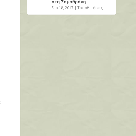
στη Σαμοθράκη
Sep 18, 2017
|
Τοποθετήσεις
η
ε
η