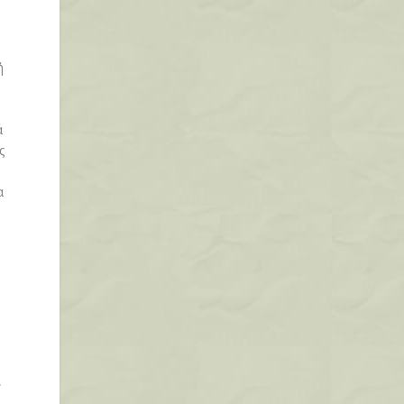
ή
ά
ς
α
,