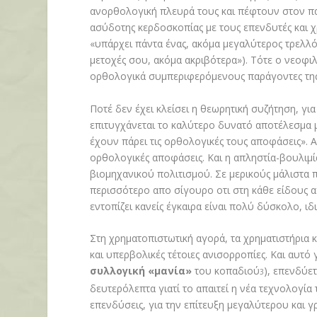
ανορθολογική πλευρά τους και πέφτουν στον παρ
ασύδοτης κερδοσκοπίας με τους επενδυτές και χρ
«υπάρχει πάντα ένας, ακόμα μεγαλύτερος τρελλό
μετοχές σου, ακόμα ακριβότερα»). Τότε ο νεοφ
ορθολογικά συμπεριφερόμενους παράγοντες της 
Ποτέ δεν έχει κλείσει η θεωρητική συζήτηση, γι
επιτυγχάνεται το καλύτερο δυνατό αποτέλεσμα μ
έχουν πάρει τις ορθολογικές τους αποφάσεις». 
ορθολογικές αποφάσεις. Και η απληστία-βουλιμία
βιομηχανικού πολιτισμού. Σε μερικούς μάλιστα 
περισσότερο απο σίγουρο οτι στη κάθε είδους
εντοπίζει κανείς έγκαιρα είναι πολύ δύσκολο, ιδ
Στη χρηματοπιστωτική αγορά, τα χρηματιστήρια 
και υπερβολικές τέτοιες ανισορροπίες. Και αυτό
συλλογική «μανία»
του κοπαδιού
), επενδύε
3
δευτερόλεπτα γιατί το απαιτεί η νέα τεχνολογία
επενδύσεις, για την επίτευξη μεγαλύτερου και 