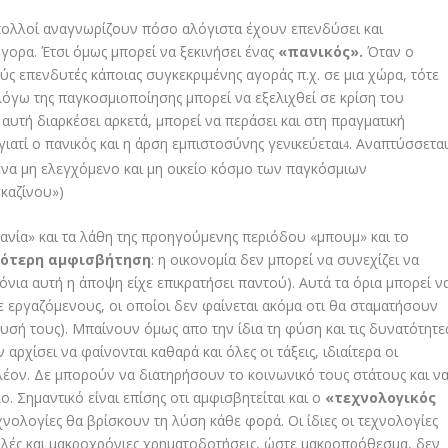
 πολλοί αναγνωρίζουν πόσο αλόγιστα έχουν επενδύσει και
γορα. Έτσι όμως μπορεί να ξεκινήσει ένας
«πανικός».
Όταν ο
ς επενδυτές κάποιας συγκεκριμένης αγοράς π.χ. σε μια χώρα, τότε
 λόγω της παγκοσμιοποίησης μπορεί να εξελιχθεί σε κρίση του
υτή διαρκέσει αρκετά, μπορεί να περάσει και στη πραγματική
 γιατί ο πανικός και η άρση εμπιστοσύνης γενικεύεται
. Αναπτύσσετα
4
ένα μη ελεγχόμενο και μη οικείο κόσμο των παγκόσμιων
καζίνου»)
«μανία» και τα λάθη της προηγούμενης περιόδου «μπουμ» και το
κότερη αμφισβήτηση
: η οικονομία δεν μπορεί να συνεχίζει να
νια αυτή η άποψη είχε επικρατήσει παντού). Αυτά τα όρια μπορεί ν
 εργαζόμενους, οι οποίοι δεν φαίνεται ακόμα οτι θα σταματήσουν
υσή τους). Μπαίνουν όμως απο την ίδια τη φύση και τις δυνατότητε
 αρχίσει να φαίνονται καθαρά και όλες οι τάξεις, ιδιαίτερα οι
πλέον. Δε μπορούν να διατηρήσουν το κοινωνικό τους στάτους και ν
Σημαντικό είναι επίσης οτι αμφισβητείται και ο
«τεχνολογικός
εχνολογίες θα βρίσκουν τη λύση κάθε φορά. Οι ίδιες οι τεχνολογίες
ηλές και μακροχρόνιες χρηματοδοτήσεις, ώστε μακροπρόθεσμα, δεν