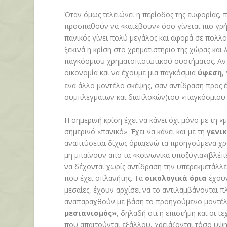
Όταν όμως τελειώνει η περίοδος της ευφορίας,
προσπαθούν να «κατέβουν» όσο γίνεται πιο γρή
πανικός γίνει πολύ μεγάλος και αφορά σε πολλού
ξεκινά η κρίση στο χρηματιστήριο της χώρας και
παγκόσμιου χρηματοπιστωτικού συστήματος. Αν α
οικονομία και να έχουμε μια παγκόσμια
ύφεση
,
ενα άλλο μοντέλο σκέψης, σαν αντίδραση προς 
συμπλεγμάτων και διαπλοκών(του «παγκόσμιου 
Η σημερινή κρίση έχει να κάνει όχι μόνο με τη 
σημερινό «πανικό». Έχει να κάνει και με τη
γενι
αναπτύσεται δίχως όρια(ενώ τα προηγούμενα χρό
μη μπαίνουν απο τα «κοινωνικά υποζύγια»(βλέπε
να δέχονται χωρίς αντίδραση την υπερεκμετάλλε
που έχει οπλανήτης. Τα
οικολογικά όρια
έχουν
μεσαίες, έχουν αρχίσει να το αντιλαμβάνονται 
αναπαραχθούν με βάση το προηγούμενο μοντέλο. 
μεσιανισμός»
, δηλαδή οτι η επιστήμη και οι τ
που απαιτούνται εξάλλου, χρειάζονται τόσο υψ