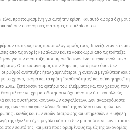
 είναι προετοιμασμένη για αυτή την κρίση. Και αυτό αφορά όχι μόν
ικοκυριά σαν οικονομικές οντότητες στα πλαίσια του
 φέρουν σε πέρας τους προϋπολογισμούς τους, δανείζονταν είτε απ
ρίσεις απο τις αγορές κεφαλαίου και τα νοικοκυριά απο τις τράπεζες.
θηκαν για την ανάπτυξη, που προωθούσαν ένα υπερκαταναλωτικό
ρήματος. Ο υπερδανεισμός στην Ευρώπη, κατά μέσο όρο, δεν
ι ρυθμοί ανάπτυξης ήταν χαμηλότεροι (η ανεργία μεγαλύτερη)και 
 με το χρόνο, ακόμα και τα κράτη “σταθερότητας” και οι“κινητήρες” τη
το 2002, ξεπέρασαν τα κριτήρια του ελείμματος και του χρέους, που
 θέση πλέον να χρηματοδοτήσουν όχι μόνο την έτσι και αλλιώς
λλά και τα συστήματα κοινωνικών ασφαλίσεων. Δεν αναφερόμαστε
ναμης των νοικοκυριών λόγω βασικά της ανόδου των τιμών των
ρώπης), καθώς και των ειδών διατροφής και υπηρεσιών.
Η υψηλή
8
ή της εξάλλου έχει μεγάλο κόστος) δεν μπορούσε να κάνει τίποτε
α στον εαυτό της, και μετά προς ορισμένους τομείς της οικονομίας