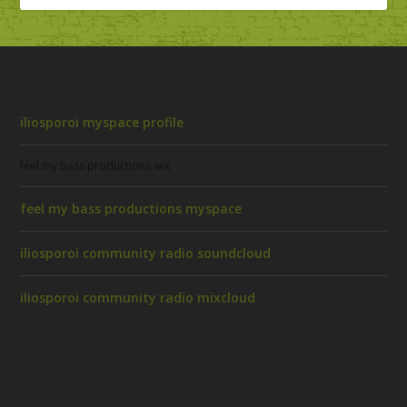
iliosporoi myspace profile
feel my bass productions wix
feel my bass productions myspace
iliosporoi community radio soundcloud
iliosporoi community radio mixcloud