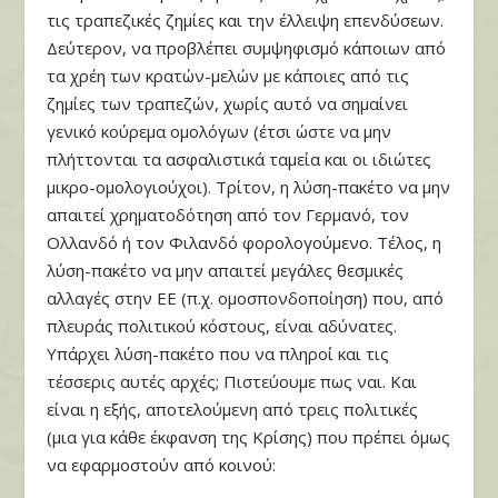
τις τραπεζικές ζημίες και την έλλειψη επενδύσεων.
Δεύτερον, να προβλέπει συμψηφισμό κάποιων από
τα χρέη των κρατών-μελών με κάποιες από τις
ζημίες των τραπεζών, χωρίς αυτό να σημαίνει
γενικό κούρεμα ομολόγων (έτσι ώστε να μην
πλήττονται τα ασφαλιστικά ταμεία και οι ιδιώτες
μικρο-ομολογιούχοι). Τρίτον, η λύση-πακέτο να μην
απαιτεί χρηματοδότηση από τον Γερμανό, τον
Ολλανδό ή τον Φιλανδό φορολογούμενο. Τέλος, η
λύση-πακέτο να μην απαιτεί μεγάλες θεσμικές
αλλαγές στην ΕΕ (π.χ. ομοσπονδοποίηση) που, από
πλευράς πολιτικού κόστους, είναι αδύνατες.
Υπάρχει λύση-πακέτο που να πληροί και τις
τέσσερις αυτές αρχές; Πιστεύουμε πως ναι. Και
είναι η εξής, αποτελούμενη από τρεις πολιτικές
(μια για κάθε έκφανση της Κρίσης) που πρέπει όμως
να εφαρμοστούν από κοινού: