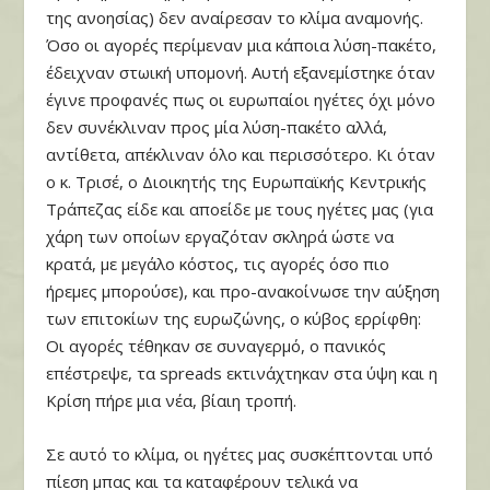
της ανοησίας) δεν αναίρεσαν το κλίμα αναμονής.
Όσο οι αγορές περίμεναν μια κάποια λύση-πακέτο,
έδειχναν στωική υπομονή. Αυτή εξανεμίστηκε όταν
έγινε προφανές πως οι ευρωπαίοι ηγέτες όχι μόνο
δεν συνέκλιναν προς μία λύση-πακέτο αλλά,
αντίθετα, απέκλιναν όλο και περισσότερο. Κι όταν
ο κ. Τρισέ, ο Διοικητής της Ευρωπαϊκής Κεντρικής
Τράπεζας είδε και αποείδε με τους ηγέτες μας (για
χάρη των οποίων εργαζόταν σκληρά ώστε να
κρατά, με μεγάλο κόστος, τις αγορές όσο πιο
ήρεμες μπορούσε), και προ-ανακοίνωσε την αύξηση
των επιτοκίων της ευρωζώνης, ο κύβος ερρίφθη:
Οι αγορές τέθηκαν σε συναγερμό, ο πανικός
επέστρεψε, τα spreads εκτινάχτηκαν στα ύψη και η
Κρίση πήρε μια νέα, βίαιη τροπή.
Σε αυτό το κλίμα, οι ηγέτες μας συσκέπτονται υπό
πίεση μπας και τα καταφέρουν τελικά να