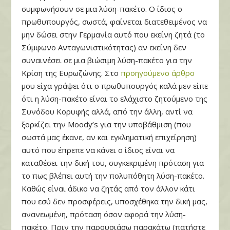
συμφωνήσουν σε μια λύση-πακέτο. Ο ίδιος ο
πρωθυπουργός, σωστά, φαίνεται διατεθειμένος να
μην δώσει στην Γερμανία αυτό που εκείνη ζητά (το
Σύμφωνο Ανταγωνιστικότητας) αν εκείνη δεν
συναινέσει σε μια βιώσιμη λύση-πακέτο για την
Κρίση της Ευρωζώνης. Στο
προηγούμενο άρθρο
μου είχα γράψει ότι ο πρωθυπουργός καλά μεν είπε
ότι η λύση-πακέτο είναι το ελάχιστο ζητούμενο της
Συνόδου Κορυφής αλλά, από την άλλη, αντί να
ξορκίζει την Moody’s για την υποβάθμιση (που
σωστά μας έκανε, αν και εγκληματική επιχείρηση)
αυτό που έπρεπε να κάνει ο ίδιος είναι να
καταθέσει την δική του, συγκεκριμένη πρόταση για
το πως βλέπει αυτή την πολυπόθητη λύση-πακέτο.
Καθώς είναι άδικο να ζητάς από τον άλλον κάτι
που εσύ δεν προσφέρεις, υποσχέθηκα την δική μας,
ανανεωμένη, πρόταση όσον αφορά την λύση-
πακέτο. Πριν την παρουσιάσω παρακάτω (πατήστε