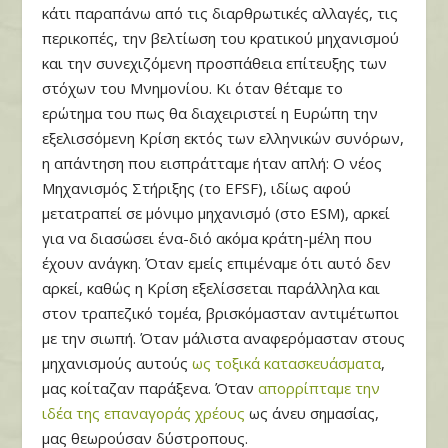
κάτι παραπάνω από τις διαρθρωτικές αλλαγές, τις
περικοπές, την βελτίωση του κρατικού μηχανισμού
και την συνεχιζόμενη προσπάθεια επίτευξης των
στόχων του Μνημονίου. Κι όταν θέταμε το
ερώτημα του πως θα διαχειριστεί η Ευρώπη την
εξελισσόμενη Κρίση εκτός των ελληνικών συνόρων,
η απάντηση που εισπράτταμε ήταν απλή: Ο νέος
Μηχανισμός Στήριξης (το EFSF), ιδίως αφού
μετατραπεί σε μόνιμο μηχανισμό (στο ESM), αρκεί
για να διασώσει ένα-διό ακόμα κράτη-μέλη που
έχουν ανάγκη. Όταν εμείς επιμέναμε ότι αυτό δεν
αρκεί, καθώς η Κρίση εξελίσσεται παράλληλα και
στον τραπεζικό τομέα, βρισκόμασταν αντιμέτωποι
με την σιωπή. Όταν μάλιστα αναφερόμασταν στους
μηχανισμούς αυτούς
ως τοξικά κατασκευάσματα
,
μας κοίταζαν παράξενα. Όταν
απορρίπταμε την
ιδέα της επαναγοράς χρέους
ως άνευ σημασίας,
μας θεωρούσαν δύστροπους.