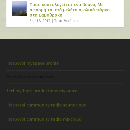
Πόσο κοστολογείται ένα βουνό; Με
αφορμή το υπό μελέτη αιολικό πάρκο
στη Σαμοθράκη
Sep 18, 2017
|
Τοποθετήσεις
iliosporoi myspace profile
feel my bass productions wix
feel my bass productions myspace
iliosporoi community radio soundcloud
iliosporoi community radio mixcloud