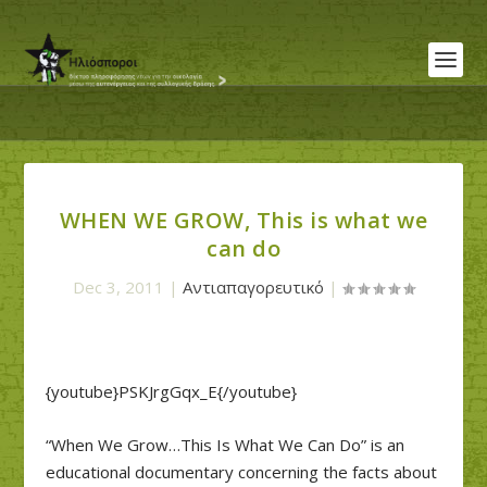
WHEN WE GROW, This is what we
can do
Dec 3, 2011
|
Αντιαπαγορευτικό
|
{youtube}PSKJrgGqx_E{/youtube}
“When We Grow…This Is What We Can Do” is an
educational documentary concerning the facts about