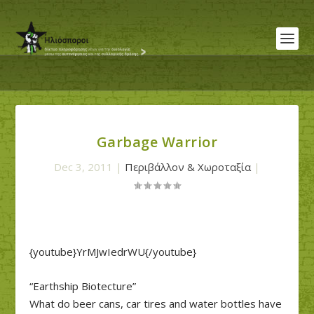
Garbage Warrior
Dec 3, 2011
|
Περιβάλλον & Χωροταξία
|
{youtube}YrMJwIedrWU{/youtube}
“Earthship Biotecture”
What do beer cans, car tires and water bottles have