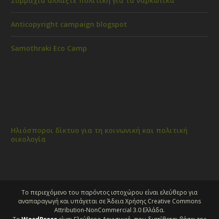
Συμμαχία αλλάξτε πολιτική για τα ναρκωτικά
Anticopyright campaign blogspot
Samothraki Eco Camp
Ηλιόσποροι δίκτυο για τη κοινωνική και πολιτική
οικολογία
Το περιεχόμενο του παρόντος ιστοχώρου είναι ελεύθερο για
αναπαραγωγή και υπάγεται σε Άδεια Χρήσης Creative Commons
Attribution-NonCommercial 3.0 Ελλάδα.