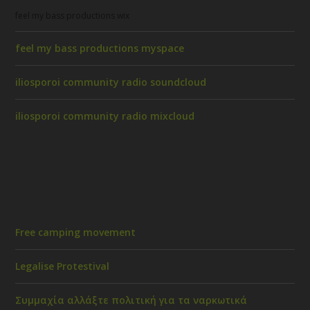
feel my bass productions wix
feel my bass productions myspace
iliosporoi community radio soundcloud
iliosporoi community radio mixcloud
Free camping movement
Legalise Protestival
Συμμαχία αλλάξτε πολιτική για τα ναρκωτικά