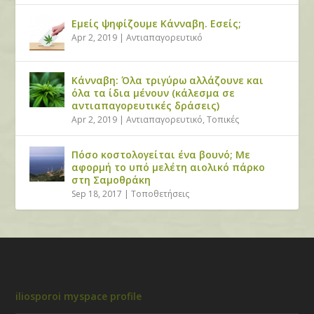
Εμείς ψηφίζουμε Κάνναβη. Εσείς;
Apr 2, 2019
|
Αντιαπαγορευτικό
Κάνναβη: Όλα τριγύρω αλλάζουνε και
όλα τα ίδια μένουν (κάλεσμα σε
αντιαπαγορευτικές δράσεις)
Apr 2, 2019
|
Αντιαπαγορευτικό
,
Τοπικές
Πόσο κοστολογείται ένα βουνό; Με
αφορμή το υπό μελέτη αιολικό πάρκο
στη Σαμοθράκη
Sep 18, 2017
|
Τοποθετήσεις
iliosporoi myspace profile