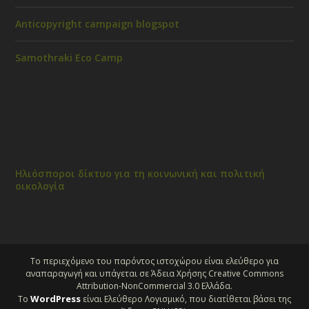
Anticopyright campaign blogspot
Samothraki Eco Camp
Ηλιόσποροι δίκτυο για τη κοινωνική και πολιτική
οικολογία
Το περιεχόμενο του παρόντος ιστοχώρου είναι ελεύθερο για
αναπαραγωγή και υπάγεται σε Άδεια Χρήσης Creative Commons
Attribution-NonCommercial 3.0 Ελλάδα.
WordPress
Το
είναι Ελεύθερο Λογισμικό, που διατίθεται βάσει της