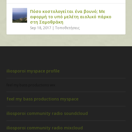
Πόσο κοστολογείται ένα βουνό; Με
αφορμή το υπό μελέτη αιολικό πάρκο
στη Σαμοθράκη
Sep 18, 2017
|
Τοποθετήσεις
iliosporoi myspace profile
feel my bass productions wix
feel my bass productions myspace
iliosporoi community radio soundcloud
iliosporoi community radio mixcloud