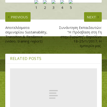
PREVIOUS
NEXT
Αποτελέσματα
Συνάντηση Εκπαιδευτών:
σεμιναρίου Sustainability,
“Η Πρόσβαση στη Γη
Transition & Resilience
στην Ευρώπη”, Βερολίνο
(video, training report)
18-25/1/2017. Η
εμπειρία μας.
RELATED POSTS