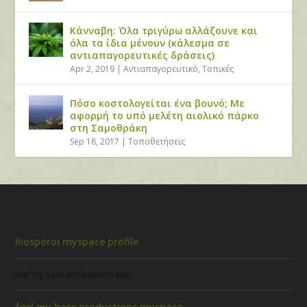
Κάνναβη: Όλα τριγύρω αλλάζουνε και
όλα τα ίδια μένουν (κάλεσμα σε
αντιαπαγορευτικές δράσεις)
Apr 2, 2019
|
Αντιαπαγορευτικό
,
Τοπικές
Πόσο κοστολογείται ένα βουνό; Με
αφορμή το υπό μελέτη αιολικό πάρκο
στη Σαμοθράκη
Sep 18, 2017
|
Τοποθετήσεις
iliosporoi myspace profile
feel my bass productions wix
feel my bass productions myspace