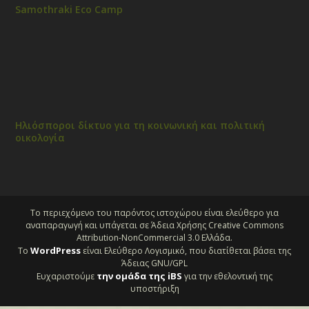
Samothraki Eco Camp
Ηλιόσποροι δίκτυο για τη κοινωνική και πολιτική
οικολογία
Το περιεχόμενο του παρόντος ιστοχώρου είναι ελεύθερο για
αναπαραγωγή και υπάγεται σε Άδεια Χρήσης Creative Commons
Attribution-NonCommercial 3.0 Ελλάδα.
WordPress
Το
είναι Ελεύθερο Λογισμικό, που διατίθεται βάσει της
Άδειας GNU/GPL
την ομάδα της iBS
Ευχαριστούμε
για την εθελοντική της
υποστήριξη