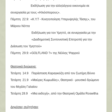
Εκδήλωση για την αλληλέγγυα οικονομία σε
συνεργασία με τους «Ηλιόσπορους».
Πέμπτη 22.9: «Κ.Υ.Τ - Κινητοποίηση Υπερυψηλής Τάσης», του
Μάριου Νόττα
Εκδήλωση για τον Υμηττό, σε συνεργασία με την
«Διαδημοτική Συντονιστική Επιτροπή για την
Διάσωση του Υμηττού»
Πέμπτη 29.9: «GOLFLAND ?» της Νέλλης Ψαρρού
Θεατρικά δρώμενα:
Τετάρτη 14.9 Παράσταση Καραγκιόζη από τον Σωτήρη Βύνιο
Τετάρτη 21.9 «Μαύρες Κωμωδίες», Θεατρικό - μουσικό δρώμενο
του Μιχάλη Γαλαίου
Τετάρτη 28.9 «Μια εκδοχή», από την Θεατρική Ομάδα Roswitha
Δημόσιες συζητήσεις