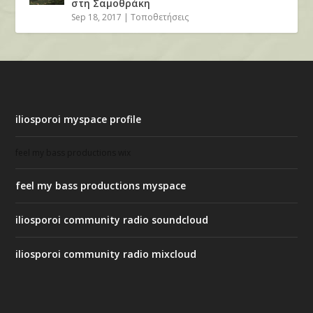
στη Σαμοθράκη
Sep 18, 2017
|
Τοποθετήσεις
iliosporoi myspace profile
feel my bass productions wix
feel my bass productions myspace
iliosporoi community radio soundcloud
iliosporoi community radio mixcloud