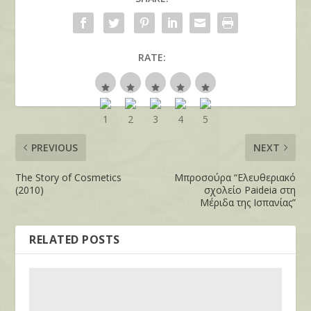
RATE:
PREVIOUS
NEXT
The Story of Cosmetics
Μπροσούρα “Ελευθεριακό
(2010)
σχολείο Paideia στη
Μέριδα της Ισπανίας”
RELATED POSTS