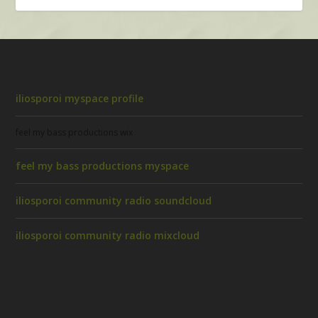
iliosporoi myspace profile
feel my bass productions wix
feel my bass productions myspace
iliosporoi community radio soundcloud
iliosporoi community radio mixcloud