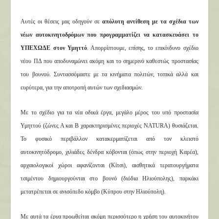
Αυτές οι θέσεις μας οδηγούν σε
απόλυτη αντίθεση με τα σχέδια των
νέων αυτοκινητοδρόμων που προγραμματίζει να κατασκευάσει το
ΥΠΕΧΩΔΕ στον Υμηττό
. Απορρίπτουμε, επίσης, το επικίνδυνο σχέδιο
νέου ΠΔ που αποδυναμώνει ακόμη και το σημερινό καθεστώς προστασίας
του βουνού. Συντασσόμαστε με τα κινήματα πολιτών, τοπικά αλλά και
ευρύτερα, για την αποτροπή αυτών των σχεδιασμών.
Με το σχέδιο για τα νέα οδικά έργα, μεγάλο μέρος του υπό προστασία
Υμηττού (ζώνες Α και Β χαρακτηρισμένες περιοχές NATURA) θυσιάζεται.
Το φυσικό περιβάλλον κατακερματίζεται από τον κλειστό
αυτοκινητόδρομο, χιλιάδες δένδρα κόβονται (όπως στην περιοχή Καρέα),
αρχαιολογικοί χώροι αφανίζονται (Κίτσι), αισθητικά τερατουργήματα
τσιμέντου δημιουργούνται στο βουνό (διόδια Ηλιούπολης), παρκάκι
μετατρέπεται σε ανισόπεδο κόμβο (Κύπρου στην Ηλιούπολη).
Με αυτά τα έργα προωθείται ακόμη περισσότερο η χρήση του αυτοκινήτου