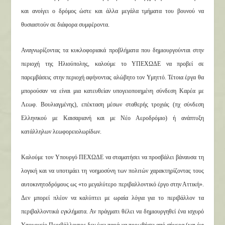
και ανοίγει ο δρόμος ώστε και άλλα μεγάλα τμήματα του βουνού να
θυσιαστούν σε διάφορα συμφέροντα.
Αναγνωρίζοντας τα κυκλοφοριακά προβλήματα που δημιουργούνται στην
περιοχή της Ηλιούπολης, καλούμε το ΥΠΕΧΩΔΕ να προβεί σε
παρεμβάσεις στην περιοχή αφήνοντας αλώβητο τον Υμηττό. Τέτοια έργα θα
μπορούσαν να είναι μια κατευθείαν υπογειοποιημένη σύνδεση Καρέα με
Λεωφ. Βουλιαγμένης), επέκταση μέσων σταθερής τροχιάς (πχ σύνδεση
Ελληνικού με Καισαριανή και με Νέο Αεροδρόμιο) ή ανάπτυξη
κατάλληλων λεωφορειολωρίδων.
Καλούμε τον Υπουργό ΠΕΧΩΔΕ να σταματήσει να προσβάλει βάναυσα τη
λογική και να υποτιμάει τη νοημοσύνη των πολιτών χαρακτηρίζοντας τους
αυτοκινητοδρόμους ως «το μεγαλύτερο περιβαλλοντικό έργο στην Αττική».
Δεν μπορεί πλέον να καλύπτει με ωραία λόγια για το περιβάλλον τα
περιβαλλοντικά εγκλήματα. Αν πράγματι θέλει να δημιουργηθεί ένα ισχυρό