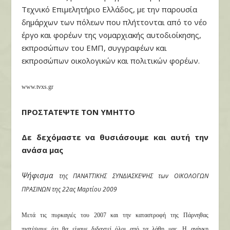
Τεχνικό Επιμελητήριο Ελλάδος, με την παρουσία
δημάρχων των πόλεων που πλήττονται από το νέο
έργο και φορέων της νομαρχιακής αυτοδιοίκησης,
εκπροσώπων του ΕΜΠ, συγγραφέων και
εκπροσώπων οικολογικών και πολιτικών φορέων.
www.tvxs.gr
ΠΡΟΣΤΑΤΕΨΤΕ ΤΟΝ ΥΜΗΤΤΟ
Δε δεχόμαστε να θυσιάσουμε και αυτή την
ανάσα μας
Ψήφισμα
της ΠΑΝΑΤΤΙΚΗΣ ΣΥΝΔΙΑΣΚΕΨΗΣ των ΟΙΚΟΛΟΓΩΝ
ΠΡΑΣΙΝΩΝ της 22
ας
Μαρτίου 2009
Μετά τις πυρκαγιές του 2007 και την καταστροφή της Πάρνηθας
πιστέψαμε ότι θα είχαμε διδαχτεί όλοι από τα λάθη μας. Η ανάγκη