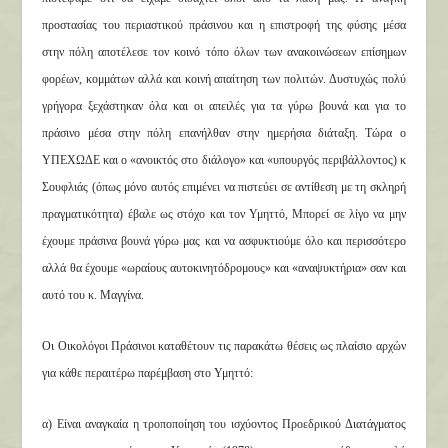
προστασίας του περιαστικού πράσινου και η επιστροφή της φύσης μέσα
στην πόλη αποτέλεσε τον κοινό τόπο όλων των ανακοινώσεων επίσημων
φορέων, κομμάτων αλλά και κοινή απαίτηση των πολιτών. Δυστυχώς πολύ
γρήγορα ξεχάστηκαν όλα και οι απειλές για τα γύρω βουνά και για το
πράσινο μέσα στην πόλη επανήλθαν στην ημερήσια διάταξη. Τώρα ο
ΥΠΕΧΩΔΕ και ο «ανοικτός στο διάλογο» και «υπουργός περιβάλλοντος) κ
Σουφλιάς (όπως μόνο αυτός επιμένει να πιστεύει σε αντίθεση με τη σκληρή
πραγματικότητα) έβαλε ως στόχο και τον Υμηττό, Μπορεί σε λίγο να μην
έχουμε πράσινα βουνά γύρω μας και να ασφυκτιούμε όλο και περισσότερο
αλλά θα έχουμε «ωραίους αυτοκινητόδρομους» και «αναψυκτήρια» σαν και
αυτό του κ. Μαγγίνα.
Οι Οικολόγοι Πράσινοι καταθέτουν τις παρακάτω θέσεις ως πλαίσιο αρχών
για κάθε περαιτέρω παρέμβαση στο Υμηττό:
α) Είναι αναγκαία η τροποποίηση του ισχύοντος Προεδρικού Διατάγματος