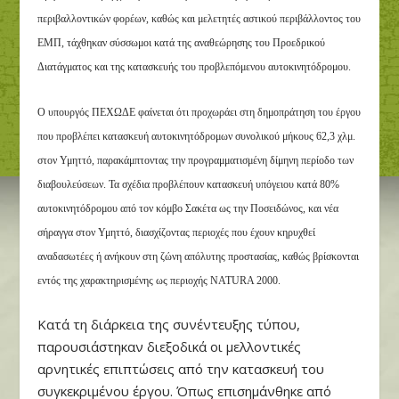
περιβαλλοντικών φορέων, καθώς και μελετητές αστικού περιβάλλοντος του
ΕΜΠ, τάχθηκαν σύσσωμοι κατά της αναθεώρησης του Προεδρικού
Διατάγματος και της κατασκευής του προβλεπόμενου αυτοκινητόδρομου.
Ο υπουργός ΠΕΧΩΔΕ φαίνεται ότι προχωράει στη δημοπράτηση του έργου
που προβλέπει κατασκευή αυτοκινητόδρομων συνολικού μήκους 62,3 χλμ.
στον Υμηττό, παρακάμπτοντας την προγραμματισμένη δίμηνη περίοδο των
διαβουλεύσεων. Τα σχέδια προβλέπουν κατασκευή υπόγειου κατά 80%
αυτοκινητόδρομου από τον κόμβο Σακέτα ως την Ποσειδώνος, και νέα
σήραγγα στον Υμηττό, διασχίζοντας περιοχές που έχουν κηρυχθεί
αναδασωτέες ή ανήκουν στη ζώνη απόλυτης προστασίας, καθώς βρίσκονται
εντός της χαρακτηρισμένης ως περιοχής NATURA 2000.
Κατά τη διάρκεια της συνέντευξης τύπου,
παρουσιάστηκαν διεξοδικά οι μελλοντικές
αρνητικές επιπτώσεις από την κατασκευή του
συγκεκριμένου έργου. Όπως επισημάνθηκε από