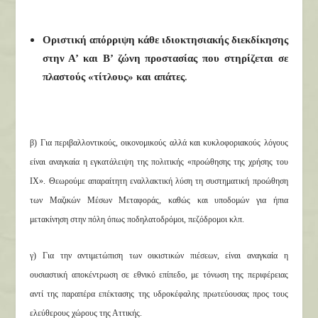
Οριστική απόρριψη κάθε ιδιοκτησιακής διεκδίκησης
στην Α’ και Β’ ζώνη προστασίας που στηρίζεται σε
πλαστούς «τίτλους» και απάτες
.
β) Για περιβαλλοντικούς, οικονομικούς αλλά και κυκλοφοριακούς λόγους
είναι αναγκαία η εγκατάλειψη της πολιτικής «προώθησης της χρήσης του
ΙΧ». Θεωρούμε απαραίτητη εναλλακτική λύση τη συστηματική προώθηση
των Μαζικών Μέσων Μεταφοράς, καθώς και υποδομών για ήπια
μετακίνηση στην πόλη όπως ποδηλατοδρόμοι, πεζόδρομοι κλπ.
γ) Για την αντιμετώπιση των οικιστικών πιέσεων, είναι αναγκαία η
ουσιαστική αποκέντρωση σε εθνικό επίπεδο, με τόνωση της περιφέρειας
αντί της παραπέρα επέκτασης της υδροκέφαλης πρωτεύουσας προς τους
ελεύθερους χώρους της Αττικής.