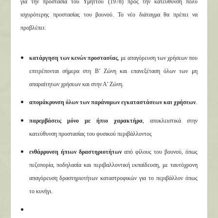
για την προστασία του Υμηττού (1978) προς την κατεύθυνση πολύ
ισχυρότερης προστασίας του βουνού. Το νέο διάταγμα θα πρέπει να
προβλέπει:
κατάργηση των κενών προστασίας
, με απαγόρευση των χρήσεων που
επιτρέπονται σήμερα στη Β’ Ζώνη και επανεξέταση όλων των μη
απαραίτητων χρήσεων και στην Α’ Ζώνη.
απομάκρυνση όλων των παράνομων εγκαταστάσεων και χρήσεων
.
παρεμβάσεις μόνο με ήπιο χαρακτήρα
, αποκλειστικά στην
κατεύθυνση προστασίας του φυσικού περιβάλλοντος
ενθάρρυνση ήπιων δραστηριοτήτων
από φίλους του βουνού, όπως
πεζοπορία, ποδηλασία και περιβαλλοντική εκπαίδευση, με ταυτόχρονη
απαγόρευση δραστηριοτήτων καταστροφικών για το περιβάλλον όπως
το κυνήγι.