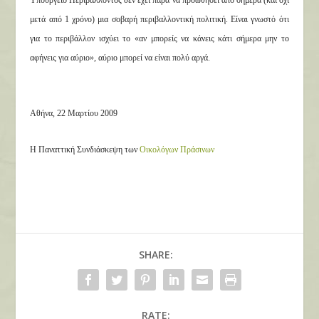
Υπουργείο Περιβάλλοντος δεν έχει παρά να προωθήσει από σήμερα (και όχι
μετά από 1 χρόνο) μια σοβαρή περιβαλλοντική πολιτική. Είναι γνωστό ότι
για το περιβάλλον ισχύει το «αν μπορείς να κάνεις κάτι σήμερα μην το
αφήνεις για αύριο», αύριο μπορεί να είναι πολύ αργά.
Αθήνα, 22 Μαρτίου 2009
Η Παναττική Συνδιάσκεψη των
Οικολόγων Πράσινων
SHARE:
RATE: