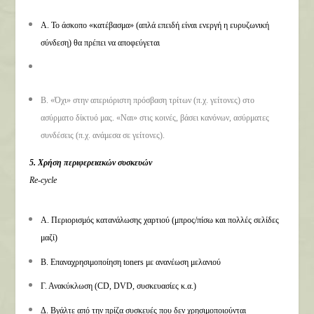
Α. Το άσκοπο «κατέβασμα» (απλά επειδή είναι ενεργή η ευρυζωνική
σύνδεση) θα πρέπει να αποφεύγεται
Β. «Όχι» στην απεριόριστη πρόσβαση τρίτων (π.χ. γείτονες) στο
ασύρματο δίκτυό μας. «Ναι» στις κοινές, βάσει κανόνων, ασύρματες
συνδέσεις (π.χ. ανάμεσα σε γείτονες).
5. Χρήση περιφερειακών συσκευών
Re-cycle
Α. Περιορισμός κατανάλωσης χαρτιού (μπρος/πίσω και πολλές σελίδες
μαζί)
Β. Επαναχρησιμοποίηση toners με ανανέωση μελανιού
Γ. Ανακύκλωση (CD, DVD, συσκευασίες κ.α.)
Δ. Βγάλτε από την πρίζα συσκευές που δεν χρησιμοποιούνται