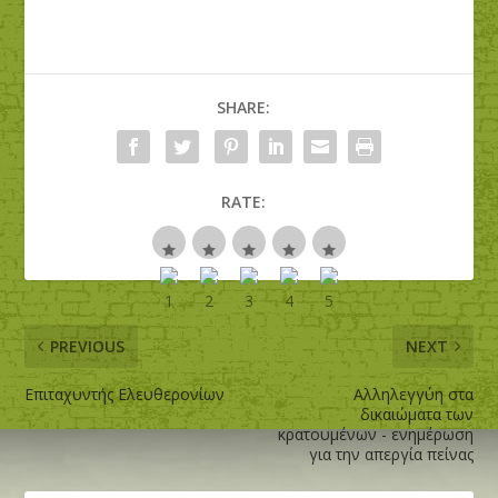
SHARE:
RATE:
PREVIOUS
NEXT
Επιταχυντής Ελευθερονίων
Αλληλεγγύη στα
δικαιώματα των
κρατουμένων - ενημέρωση
για την απεργία πείνας