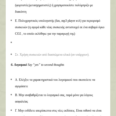
(φορτιστές/μετασχηματιστές) ή χρησιμοποιείστε πολύμπριζο με
διακόπτη
Ε. Πολυχρηστικός υπολογιστής (fax, mp3 player κτλ) για περιορισμό
συσκευών (η αγορά κάθε νέας συσκευής αντιστοιχεί σε ένα σοβαρό όγκο
CO2 , το οποίο εκλύθηκε για την παραγωγή της)
Στ. Χρήση συσκευών από διασπώμενα υλικά (αν υπάρχουν).
6. Λογισμικό
Say “yes” to second thoughts
Α. Ελέγξτε τα χαρακτηριστικά του λογισμικού που σκοπεύετε να
αγοράσετε
Β. Μην αναβαθμίζεται το λογισμικό σας, παρά μόνο για λόγους
ασφαλείας
Γ. Μην ενδίδετε απερίσκεπτα στις νέες εκδόσεις. Είναι πιθανό να είναι