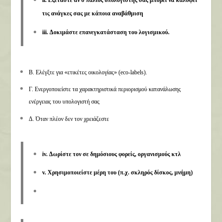
ii. Εξετάστε αν ο παλιός υπολογιστής σας μπορεί να καλύψει
τις ανάγκες σας με κάποια αναβάθμιση
iii. Δοκιμάστε επανεγκατάσταση του λογισμικού.
Β. Ελέγξτε για «ετικέτες οικολογίας» (eco-labels).
Γ. Ενεργοποιείστε τα χαρακτηριστικά περιορισμού κατανάλωσης
ενέργειας του υπολογιστή σας
Δ. Όταν πλέον δεν τον χρειάζεστε
iv.
Δωρίστε τον
σε δημόσιους φορείς, οργανισμούς κτλ
v.
Χρησιμοποιείστε
μέρη του (π.χ. σκληρός δίσκος, μνήμη)