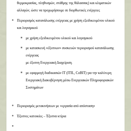
θερμοκρασίας, πληθυσμών, στάθμης της θάλασσας) και κλιματικών
αλλαγών, ώστε να προχωρήσουμε σε διορθωτικές ενέργειες
Περιορισμός κατανάλωσης ενέργειας με χρήση εξειδικευμένου υλικού
και λογισμικού
με χρήση εξειδικευμένου υλικού και λογισμικού
με κατασκευή «έξυπνων» συσκευών περιορισμού κατανάλωσης
ενέργειας
με έξυπνη Ενεργειακή Διαχείριση.
με εφαρμογή διαδικασιών ΙΤ (ITIL, CoBIT) για την καλύτερη
Ενεργειακή Διακυβέρνηση μέσω Ενεργειακών Πληροφοριακών
Συστημάτων
Περιορισμός μετακινήσεων με «εργασία από απόσταση»
Έξυπνες κατοικίες – Έξυπνα κτίρια