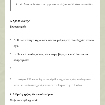
vi.
Ανακυκλώστε τον
: μην τον πετάξετε απλά στα σκουπίδια.
3. Χρήση οθόνης
Be reasonable
Α. Η φωτεινότητα της οθόνης να είναι ρυθμισμένη στο ελάχιστο ανεκτό
όριο
Β. Οι πολύ μεγάλες οθόνες είναι ενεργοβόρες και καλό θα είναι να
αποφεύγονται
Γ. Πατήστε F11 και αυξήστε το μέγεθος της οθόνης σας τουλάχιστον
κατά μία ίντσα όταν χρησιμοποιείτε τον Explorer ή το Firefox .
4. Αλόγιστη χρήση δικτυακών πόρων
Unity in everything we do