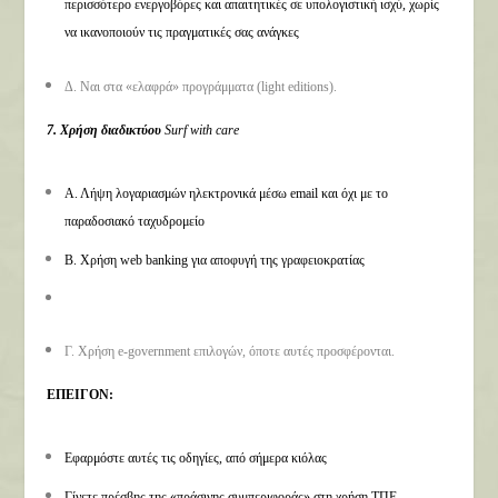
περισσότερο ενεργοβόρες και απαιτητικές σε υπολογιστική ισχύ, χωρίς
να ικανοποιούν τις πραγματικές σας ανάγκες
Δ. Ναι στα «ελαφρά» προγράμματα (light editions).
7. Χρήση διαδικτύου
Surf with care
Α. Λήψη λογαριασμών ηλεκτρονικά μέσω email και όχι με το
παραδοσιακό ταχυδρομείο
Β. Χρήση web banking για αποφυγή της γραφειοκρατίας
Γ. Χρήση e-government επιλογών, όποτε αυτές προσφέρονται.
ΕΠΕΙΓΟΝ:
Εφαρμόστε αυτές τις οδηγίες, από σήμερα κιόλας
Γίνετε πρέσβης της «πράσινης συμπεριφοράς» στη χρήση ΤΠΕ