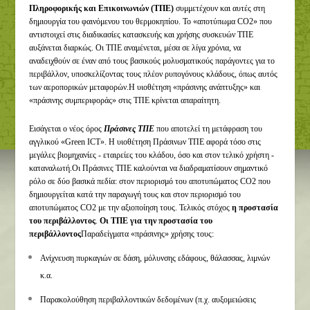
Πληροφορικής και Επικοινωνιών (ΤΠΕ)
συμμετέχουν και αυτές στη
δημιουργία του φαινόμενου του θερμοκηπίου. Το «αποτύπωμα CO2» που
αντιστοιχεί στις διαδικασίες κατασκευής και χρήσης συσκευών ΤΠΕ
αυξάνεται διαρκώς. Οι ΤΠΕ αναμένεται, μέσα σε λίγα χρόνια, να
αναδειχθούν σε έναν από τους βασικούς μολυσματικούς παράγοντες για το
περιβάλλον, υποσκελίζοντας τους πλέον ρυπογόνους κλάδους, όπως αυτός
των αεροπορικών μεταφορών.Η υιοθέτηση «πράσινης ανάπτυξης» και
«πράσινης συμπεριφοράς» στις ΤΠΕ κρίνεται απαραίτητη.
Εισάγεται ο νέος όρος
Πράσινες ΤΠΕ
που αποτελεί τη μετάφραση του
αγγλικού «Green ICT». Η υιοθέτηση Πράσινων ΤΠΕ αφορά τόσο στις
μεγάλες βιομηχανίες - εταιρείες του κλάδου, όσο και στον τελικό χρήστη -
καταναλωτή.Οι Πράσινες ΤΠΕ καλούνται να διαδραματίσουν σημαντικό
ρόλο σε δύο βασικά πεδία: στον περιορισμό του αποτυπώματος CO2 που
δημιουργείται κατά την παραγωγή τους και στον περιορισμό του
αποτυπώματος CO2 με την αξιοποίηση τους. Τελικός στόχος
η προστασία
του περιβάλλοντος
.
Οι ΤΠΕ για την προστασία του
περιβάλλοντος
Παραδείγματα «πράσινης» χρήσης τους:
Ανίχνευση πυρκαγιών σε δάση, μόλυνσης εδάφους, θάλασσας, λιμνών
κ.α.
Παρακολούθηση περιβαλλοντικών δεδομένων (π.χ. αυξομειώσεις