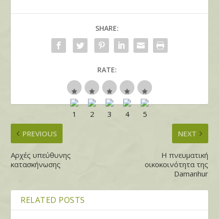
SHARE:
RATE:
PREVIOUS
NEXT
Αρχές υπεύθυνης
Η πνευματική
κατασκήνωσης
οικοκοινότητα της
Damanhur
RELATED POSTS