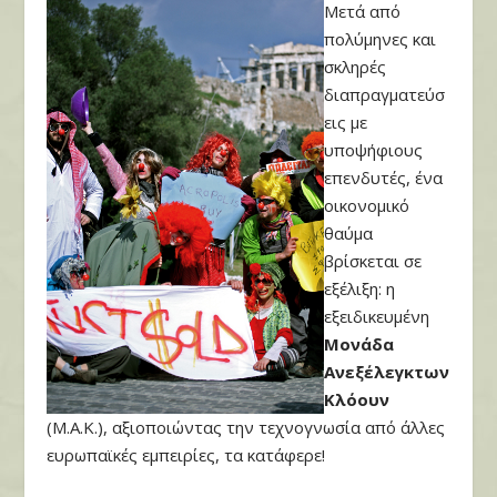
Μετά από
πολύμηνες και
σκληρές
διαπραγματεύσ
εις με
υποψήφιους
επενδυτές, ένα
οικονομικό
θαύμα
βρίσκεται σε
εξέλιξη: η
εξειδικευμένη
Μονάδα
Ανεξέλεγκτων
Κλόουν
(Μ.Α.Κ.), αξιοποιώντας την τεχνογνωσία από άλλες
ευρωπαϊκές εμπειρίες, τα κατάφερε!