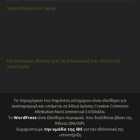
Samothraki Eco Camp
Ηλιόσποροι δίκτυο για τη κοινωνική και πολιτική
οικολογία
Το περιεχόμενο του παρόντος ιστοχώρου είναι ελεύθερο για
αναπαραγωγή και υπάγεται σε Άδεια Χρήσης Creative Commons
Attribution-NonCommercial 3.0 Ελλάδα.
WordPress
Το
είναι Ελεύθερο Λογισμικό, που διατίθεται βάσει της
Άδειας GNU/GPL
την ομάδα της iBS
Ευχαριστούμε
για την εθελοντική της
υποστήριξη