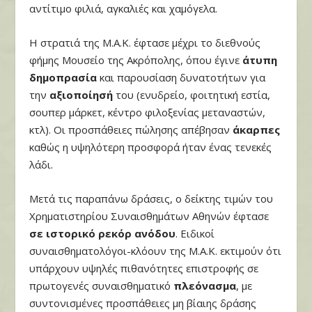
αντίτιμο φιλιά, αγκαλιές και χαμόγελα.
Η στρατιά της Μ.Α.Κ. έφτασε μέχρι το διεθνούς
φήμης Μουσείο της Ακρόπολης, όπου έγινε
άτυπη
δημοπρασία
και παρουσίαση δυνατοτήτων για
την
αξιοποίησή
του (ενυδρείο, φοιτητική εστία,
σουπερ μάρκετ, κέντρο φιλοξενίας μεταναστών,
κτλ). Οι προσπάθειες πώλησης απέβησαν
άκαρπες
καθώς η υψηλότερη προσφορά ήταν ένας τενεκές
λάδι.
Μετά τις παραπάνω δράσεις, ο δείκτης τιμών του
Χρηματιστηρίου Συναισθημάτων Αθηνών έφτασε
σε ιστορικό ρεκόρ ανόδου
. Ειδικοί
συναισθηματολόγοι-κλόουν της Μ.Α.Κ. εκτιμούν ότι
υπάρχουν υψηλές πιθανότητες επιστροφής σε
πρωτογενές συναισθηματικό
πλεόνασμα
, με
συντονισμένες προσπάθειες μη βίαιης δράσης