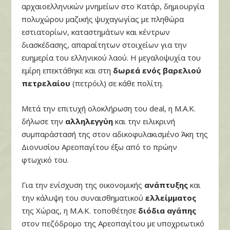
αρχαιοελληνικών μνημείων στο Κατάρ, δημιουργία
πολυχώρου μαζικής ψυχαγωγίας με πληθώρα
εστιατορίων, καταστημάτων και κέντρων
διασκέδασης, απαραίτητων στοιχείων για την
ευημερία του ελληνικού λαού. Η μεγαλοψυχία του
εμίρη επεκτάθηκε και στη
δωρεά ενός βαρελιού
πετρελαίου
(πετρόιλ) σε κάθε πολίτη.
Μετά την επιτυχή ολοκλήρωση του deal, η Μ.Α.Κ.
δήλωσε την
αλληλεγγύη
και την ειλικρινή
συμπαράστασή της στον αδικοφυλακισμένο Άκη της
Διονυσίου Αρεοπαγίτου έξω από το πρώην
φτωχικό του.
Για την ενίσχυση της οικονομικής
ανάπτυξης
και
την κάλυψη του συναισθηματικού
ελλείμματος
της Χώρας, η Μ.Α.Κ. τοποθέτησε
διόδια αγάπης
στον πεζόδρομο της Αρεοπαγίτου με υποχρεωτικό