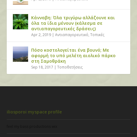
Κάνναβη: Όλα τριγύρω αλλάζουνε και
όλα τα ίδια μένουν (κάλεσμα σε
αντιαπαγορευτικές δράσεις)
Apr 2, 2019
|
Αντιαπαγορευτικό
,
Τοπικές
Πόσο κοστολογείται ένα βουνό; Με
αφορμή το υπό μελέτη αιολικό πάρκο
στη Σαμοθράκη
Sep 18, 2017
|
Τοποθετήσεις
iliosporoi myspace profile
feel my bass productions wix