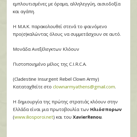
εμπλουτισμένες με όραμα, αλληλεγγύη, αισιοδοξία
και αγάπη.
Η Μ.Α.Κ. παρακολουθεί στενά το φαινόμενο
προ(σ)καλώντας όλους να συμμετάσχουν σε αυτό.
Μονάδα Ανεξέλεγκτων Κλόουν
Πιστοποιημένο μέλος της C.I.R.C.A.
(Cladestine Insurgent Rebel Clown Army)
Καταταχθείτε στο
clownarmyathens@gmail.com
.
Η δημιουργία της πρώτης στρατιάς κλόουν στην
Ελλάδα είναι μια πρωτοβουλία των
Ηλιόσπορων
(
www.iliosporoi.net
) και του
Xavier
Renou
.