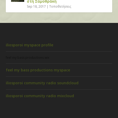
στη Σαμοθράκη
Sep 18, 2017
|
Τοποθετήσεις
iliosporoi myspace profile
feel my bass productions wix
feel my bass productions myspace
iliosporoi community radio soundcloud
iliosporoi community radio mixcloud