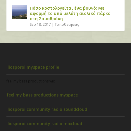
Πόσο κοστολογείται ένα βουνό; Με
αφορμή το υπό μελέτη αιολικό πάρκο
στη Σαμοθράκη
Sep 18, 2017
|
Τοποθετήσεις
iliosporoi myspace profile
feel my bass productions wix
feel my bass productions myspace
iliosporoi community radio soundcloud
iliosporoi community radio mixcloud