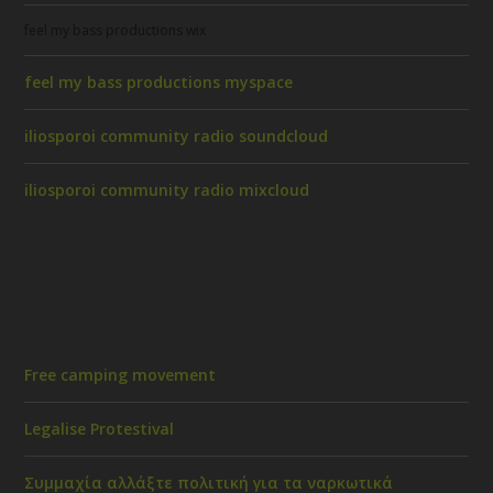
feel my bass productions wix
feel my bass productions myspace
iliosporoi community radio soundcloud
iliosporoi community radio mixcloud
Free camping movement
Legalise Protestival
Συμμαχία αλλάξτε πολιτική για τα ναρκωτικά