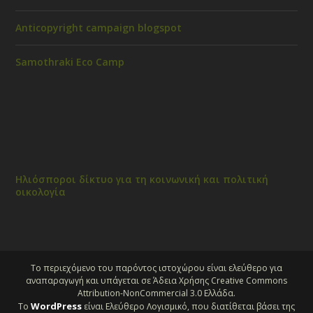
Anticopyright campaign blogspot
Samothraki Eco Camp
Ηλιόσποροι δίκτυο για τη κοινωνική και πολιτική
οικολογία
Το περιεχόμενο του παρόντος ιστοχώρου είναι ελεύθερο για
αναπαραγωγή και υπάγεται σε Άδεια Χρήσης Creative Commons
Attribution-NonCommercial 3.0 Ελλάδα.
WordPress
Το
είναι Ελεύθερο Λογισμικό, που διατίθεται βάσει της