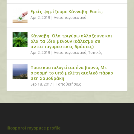
Εμείς ψηφίζουμε Κάνναβη. Εσείς;
Apr 2, 2019
|
Αντιαπαγορευτικό
Κάνναβη: Όλα τριγύρω αλλάζουνε και
όλα τα ίδια μένουν (κάλεσμα σε
αντιαπαγορευτικές δράσεις)
Apr 2, 2019
|
Αντιαπαγορευτικό
,
Τοπικές
Πόσο κοστολογείται ένα βουνό; Με
αφορμή το υπό μελέτη αιολικό πάρκο
στη Σαμοθράκη
Sep 18, 2017
|
Τοποθετήσεις
iliosporoi myspace profile