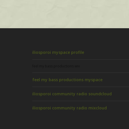
iliosporoi myspace profile
feel my bass productions wix
feel my bass productions myspace
iliosporoi community radio soundcloud
iliosporoi community radio mixcloud