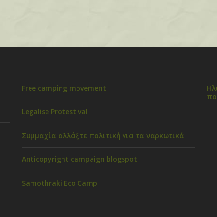
Free camping movement
Ηλ
πο
Legalise Protestival
Συμμαχία αλλάξτε πολιτική για τα ναρκωτικά
Anticopyright campaign blogspot
Samothraki Eco Camp