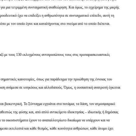
για μια τετριμμένη συνταγματική αναθεώρηση. Και όμως, το εγχείρημα της μικρής
προοδευτικό έχει να επιδείξει η ανθρωπότητα σε συνταγματικό επίπεδο, αυτή τη
όπο με τον οποίο έγινε και καταλήγοντας στο πνεύμα από το οποίο διέπεται.
μαζί με τους 130 εκλεγμένους αντιπροσώπους τους στις προπαρασκευαστικές
σημαντικές καινοτομίες, όπως για παράδειγμα την προώθηση της έννοιας του
κριση ανάμεσα σε υπηκόους και αλλοδαπούς. Όμως, η ουσιαστική ανατροπή έγκειται
ται βιοκεντρική. Το Σύνταγμα εγγυάται στα ποτάμια, τα δάση, τον ατμοσφαιρικό
αθεστώς της φύσης και, από απλό αντικείμενο ιδιοκτησίας – ιδιωτικής ή δημόσιας
και τα οικοσυστήματα έχουν το αναπαλλοτρίωτο δικαίωμα να υπάρχουν και να
άμεσα εκτελεστά και κάθε θεσμός, κάθε κοινότητα ανθρώπων, κάθε άτομο έχει