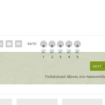
RATE:
NEXT
Ποδηλατικοί άξονες στο Λεκανοπέδ