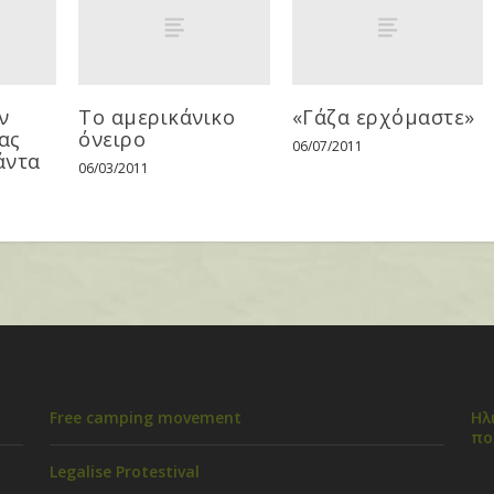
ν
Το αμερικάνικο
«Γάζα ερχόμαστε»
 ας
όνειρο
06/07/2011
άντα
06/03/2011
Free camping movement
Ηλ
πο
Legalise Protestival