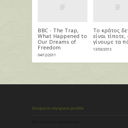
BBC - The Trap,
Το κράτος δε
What Happened to
είναι τίποτε,
Our Dreams of
γίνουμε τα π
Freedom
13/03/2013
04/12/2011
iliosporoi myspace profile
feel my bass productions wix