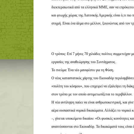
διεκπεραιωτικά από τα ελληνικά ΜΜΕ, σαν να επρόκειτο 
και φτωχής χώρας της Λατινικής Αμερικής είναι ό,τι πιο 
στιγμή. Είναι ένα άλμα στο μέλλον,
ξεκινώντας από τον τρ
Ο τρόπος: Επί 7 μήνες 70 χιλιάδες πολίτες συμμετείχαν 
εργασίες της αναθεώρησης του Συντάγματος.
Το πνεύμα: Ένα νέο μανιφέστο για τη Φύση.
Ο νέος καταστατικός χάρτης του Εκουαδόρ περιλαμβάνει 
«πολίτη του κόσμου», που επιχειρεί να εξαλείψει τη διά
στον τρόπο με τον οποίο αντιμετωπίζεται το περιβάλλον.
Η νέα αντίληψη παύει να είναι ανθρωποκεντρική, και γίνε
αέρα ουσιαστικά νομικά δικαιώματα. Αλλάζει το νομικό κ
–, γίνεται υποκείμενο δικαίου: «Οι φυσικές κοινότητες 
αναπτύσσονται στο Εκουαδόρ. Τα δικαιώματά τους είναι 