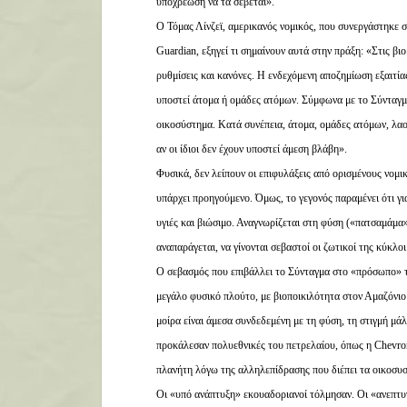
υποχρέωση να τα σέβεται».
Ο Τόμας Λίνζεϊ, αμερικανός νομικός, που συνεργάστηκε 
Guardian, εξηγεί τι σημαίνουν αυτά στην πράξη: «Στις βι
ρυθμίσεις και κανόνες. Η ενδεχόμενη αποζημίωση εξαιτί
υποστεί άτομα ή ομάδες ατόμων. Σύμφωνα με το Σύνταγμα
οικοσύστημα. Κατά συνέπεια, άτομα, ομάδες ατόμων, λαο
αν οι ίδιοι δεν έχουν υποστεί άμεση βλάβη».
Φυσικά, δεν λείπουν οι επιφυλάξεις από ορισμένους νομι
υπάρχει προηγούμενο. Όμως, το γεγονός παραμένει ότι γ
υγιές και βιώσιμο. Αναγνωρίζεται στη φύση («πατσαμάμα» 
αναπαράγεται, να γίνονται σεβαστοί οι ζωτικοί της κύκλοι 
Ο σεβασμός που επιβάλλει το Σύνταγμα στο «πρόσωπο» το
μεγάλο φυσικό πλούτο, με βιοποικιλότητα στον Αμαζόνιο 
μοίρα είναι άμεσα συνδεδεμένη με τη φύση, τη στιγμή μά
προκάλεσαν πολυεθνικές του πετρελαίου, όπως η Chevron,
πλανήτη λόγω της αλληλεπίδρασης που διέπει τα οικοσυ
Οι «υπό ανάπτυξη» εκουαδοριανοί τόλμησαν. Οι «ανεπτυγ