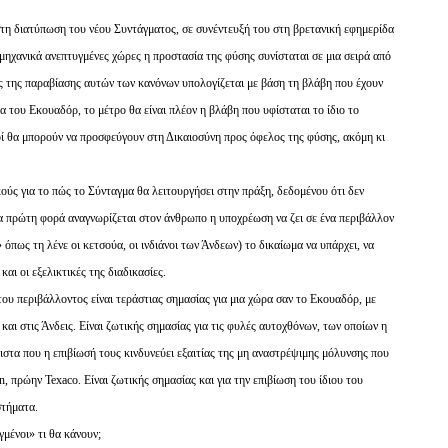
στη διατύπωση του νέου Συντάγματος, σε συνέντευξή του στη βρετανική εφημερίδα
ομηχανικά ανεπτυγμένες χώρες η προστασία της φύσης συνίσταται σε μια σειρά από
ας της παραβίασης αυτών των κανόνων υπολογίζεται με βάση τη βλάβη που έχουν
 του Εκουαδόρ, το μέτρο θα είναι πλέον η βλάβη που υφίσταται το ίδιο το
ί θα μπορούν να προσφεύγουν στη Δικαιοσύνη προς όφελος της φύσης, ακόμη κι
κούς για το πώς το Σύνταγμα θα λειτουργήσει στην πράξη, δεδομένου ότι δεν
ια πρώτη φορά αναγνωρίζεται στον άνθρωπο η υποχρέωση να ζει σε ένα περιβάλλον
όπως τη λένε οι κετσούα, οι ινδιάνοι των Άνδεων) το δικαίωμα να υπάρχει, να
και οι εξελικτικές της διαδικασίες.
υ περιβάλλοντος είναι τεράστιας σημασίας για μια χώρα σαν το Εκουαδόρ, με
και στις Άνδεις. Είναι ζωτικής σημασίας για τις φυλές αυτοχθόνων, των οποίων η
λιστα που η επιβίωσή τους κινδυνεύει εξαιτίας της μη αναστρέψιμης μόλυνσης που
 πρώην Texaco. Είναι ζωτικής σημασίας και για την επιβίωση του ίδιου του
στήματα.
μένοι» τι θα κάνουν;