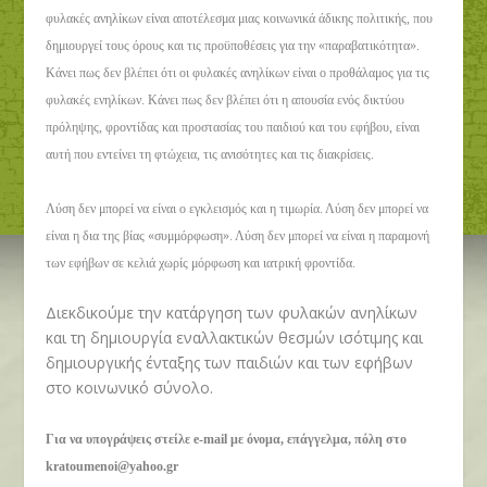
φυλακές ανηλίκων είναι αποτέλεσμα μιας κοινωνικά άδικης πολιτικής, που
δημιουργεί τους όρους και τις προϋποθέσεις για την «παραβατικότητα».
Κάνει πως δεν βλέπει ότι οι φυλακές ανηλίκων είναι ο προθάλαμος για τις
φυλακές ενηλίκων. Κάνει πως δεν βλέπει ότι η απουσία ενός δικτύου
πρόληψης, φροντίδας και προστασίας του παιδιού και του εφήβου, είναι
αυτή που εντείνει τη φτώχεια, τις ανισότητες και τις διακρίσεις.
Λύση δεν μπορεί να είναι ο εγκλεισμός και η τιμωρία. Λύση δεν μπορεί να
είναι η δια της βίας «συμμόρφωση». Λύση δεν μπορεί να είναι η παραμονή
των εφήβων σε κελιά χωρίς μόρφωση και ιατρική φροντίδα.
Διεκδικούμε την κατάργηση των φυλακών ανηλίκων
και τη δημιουργία εναλλακτικών θεσμών ισότιμης και
δημιουργικής ένταξης των παιδιών και των εφήβων
στο κοινωνικό σύνολο.
Για να υπογράψεις στείλε e-mail με όνομα, επάγγελμα, πόλη στο
kratoumenoi@yahoo.gr