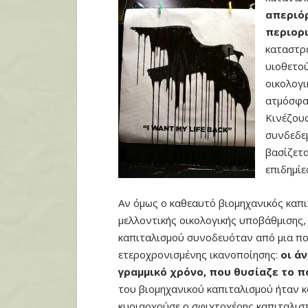
απεριόρ
περιορ
καταστρ
υιοθετο
οικολογι
ατμόσφαι
Κινέζους
συνδεδεμ
βασίζετα
επιδημίε
Αν όμως ο καθεαυτό βιομηχανικός καπι
μελλοντικής οικολογικής υποβάθμισης,
καπιταλισμού συνοδευόταν από μια που
ετεροχρονισμένης ικανοποίησης:
οι ά
γραμμικό χρόνο, που θυσίαζε το 
του βιομηχανικού καπιταλισμού ήταν κ
κυριαρχούσε ο σφιχτοχέρης καπιταλιστ