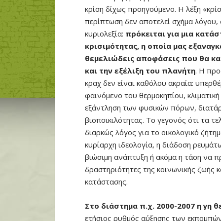
κρίση δίχως προηγούμενο. Η λέξη «κρί
περίπτωση δεν αποτελεί σχήμα λόγου,
κυριολεξία:
πρόκειται για μια κατάσ
κρισιμότητας, η οποία μας εξαναγ
θεμελιώδεις αποφάσεις που θα κα
και την εξέλιξη του πλανήτη
. Η πρ
κραχ δεν είναι καθόλου ακραία: υπερθ
φαινόμενο του θερμοκηπίου, κλιματική
εξάντληση των φυσικών πόρων, διατάρ
βιοποικιλότητας. Το γεγονός ότι τα τε
διαρκώς λόγος για το οικολογικό ζήτημ
κυρίαρχη ιδεολογία, η διάδοση ρευμάτ
βιώσιμη ανάπτυξη ή ακόμα η τάση να π
δραστηριότητες της κοινωνικής ζωής κ
κατάστασης.
Στο διάστημα π.χ. 2000-2007 η γη
ετήσιος ρυθμός αύξησης των εκπομπών 