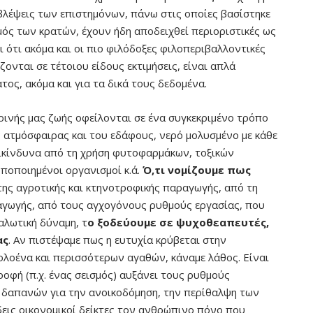
βλέψεις των επιστημόνων, πάνω στις οποίες βασίστηκε
ός των κρατών, έχουν ήδη αποδειχθεί περιοριστικές ως
ει ότι ακόμα και οι πιο φιλόδοξες φιλοπεριβαλλοντικές
ονται σε τέτοιου είδους εκτιμήσεις, είναι απλά
ς, ακόμα και για τα δικά τους δεδομένα.
ρινής μας ζωής οφείλονται σε ένα συγκεκριμένο τρόπο
 ατμόσφαιρας και του εδάφους, νερό μολυσμένο με κάθε
πικίνδυνα από τη χρήση φυτοφαρμάκων, τοξικών
ποποιημένοι οργανισμοί κ.ά.
Ό,τι νομίζουμε πως
ης αγροτικής και κτηνοτροφικής παραγωγής, από τη
αγωγής, από τους αγχογόνους ρυθμούς εργασίας, που
αλωτική δύναμη, τ
ο ξοδεύουμε σε ψυχοθεαπευτές,
ας
. Αν πιστέψαμε πως η ευτυχία κρύβεται στην
ολοένα και περισσότερων αγαθών, κάναμε λάθος. Είναι
οφή (π.χ. ένας σεισμός) αυξάνει τους ρυθμούς
 δαπανών για την ανοικοδόμηση, την περίθαλψη των
εις οικονομικοί δείκτες τον ανθρώπινο πόνο που