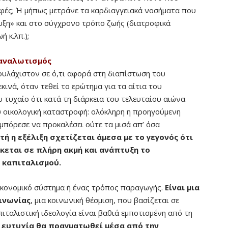
φές; Ή μήπως μετράνε τα καρδιαγγειακά νοσήματα που
υξη» και στο σύγχρονο τρόπο ζωής (διατροφικά
ή κ.λπ.);
ταναλωτισμός
υλάχιστον σε ό,τι αφορά στη διαπίστωση του
κινά, όταν τεθεί το ερώτημα για τα αίτια του
υ τυχαίο ότι κατά τη διάρκεια του τελευταίου αιώνα
 οικολογική καταστροφή: ολόκληρη η προηγούμενη
μπόρεσε να προκαλέσει ούτε τα μισά απ’ όσα
τή η εξέλιξη σχετίζεται άμεσα με το γεγονός ότι
κεται σε πλήρη ακμή και ανάπτυξη το
 καπιταλισμού.
οικονομικό σύστημα ή ένας τρόπος παραγωγής.
Είναι μια
ινωνίας
, μια κοινωνική θέσμιση, που βασίζεται σε
απιταλιστική ιδεολογία είναι βαθιά εμποτισμένη από τη
ευτυχία θα πραγματωθεί μέσα από την