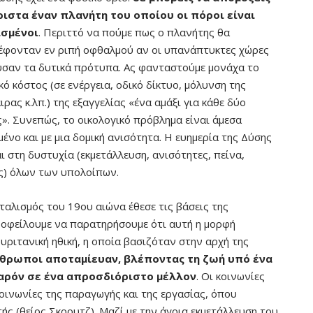
ιστα έναν πλανήτη του οποίου οι πόροι είναι
ισμένοι
. Περιττό να πούμε πως ο πλανήτης θα
έφονταν εν ριπή οφθαλμού αν οι υπανάπτυκτες χώρες
ύσαν τα δυτικά πρότυπα. Ας φανταστούμε μονάχα το
κό κόστος (σε ενέργεια, οδικό δίκτυο, μόλυνση της
ρας κ.λπ.) της εξαγγελίας «ένα αμάξι για κάθε δύο
». Συνεπώς, το οικολογικό πρόβλημα είναι άμεσα
ένο και με μια δομική ανισότητα. Η ευημερία της Δύσης
ι στη δυστυχία (εκμετάλλευση, ανισότητες, πείνα,
ς) όλων των υπολοίπων.
ταλισμός του 19ου αιώνα έθεσε τις βάσεις της
 οφείλουμε να παρατηρήσουμε ότι αυτή η μορφή
ριτανική ηθική, η οποία βασιζόταν στην αρχή της
νθρωποι αποταμίευαν, βλέποντας τη ζωή υπό ένα
παρόν σε ένα απροσδιόριστο μέλλον
. Οι κοινωνίες
οινωνίες της παραγωγής και της εργασίας, όπου
ής (θείος Σκρουτζ). Μαζί με την άγρια εκμετάλλευση του