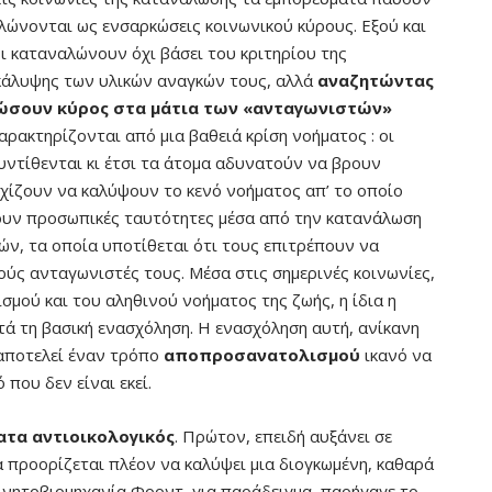
λώνονται ως ενσαρκώσεις κοινωνικού κύρους. Εξού και
ι καταναλώνουν όχι βάσει του κριτηρίου της
κάλυψης των υλικών αναγκών τους, αλλά
αναζητώντας
δώσουν κύρος στα μάτια των «ανταγωνιστών»
αρακτηρίζονται από μια βαθειά κρίση νοήματος : οι
υντίθενται κι έτσι τα άτομα αδυνατούν να βρουν
χίζουν να καλύψουν το κενό νοήματος απ’ το οποίο
υν προσωπικές ταυτότητες μέσα από την κατανάλωση
ν, τα οποία υποτίθεται ότι τους επιτρέπουν να
ύς ανταγωνιστές τους. Μέσα στις σημερινές κοινωνίες,
μού και του αληθινού νοήματος της ζωής, η ίδια η
ά τη βασική ενασχόληση. Η ενασχόληση αυτή, ανίκανη
 αποτελεί έναν τρόπο
αποπροσανατολισμού
ικανό να
που δεν είναι εκεί.
τα αντιοικολογικός
. Πρώτον, επειδή αυξάνει σε
 προορίζεται πλέον να καλύψει μια διογκωμένη, καθαρά
ινητοβιομηχανία Φορντ, για παράδειγμα, παρήγαγε το