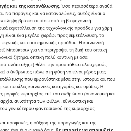
γής και της κατανάλωσης.
Όσο περισσότερα αγαθά
ι. Να παράγεις και να καταναλώνεις, αυτός είναι ο
αντίληψη βρίσκεται πίσω από τη βιομηχανική
ικά εκμετάλλευση της τεχνολογικής προόδου για χάρη
γη είναι ένα μεγάλο χωράφι προς εκμετάλλευση, το
 τεχνικής και επιστημονικής προόδου. Η κοινωνική
ρεϊ Μπούκτσιν για να περιγράψει τη δική του οπτική
λογικό ζήτημα, οπτική πολύ κοντινή με όσα
από-ανάπτυξης») θέλει την προσπάθεια ολοσχερούς
κεί ο άνθρωπος πάνω στη φύση να είναι μέρος μιας
μετάλλευσης που εμφανίστηκε μέσα στην ιστορία και που
και ποικίλες κοινωνικές κατηγορίες και ομάδες. Η
ες μορφές κυριαρχίας επί του ανθρώπου (οικονομική και
αρχία, ανισότητα των φύλων, εθνικιστική και
 του γενικότερου φαντασιακού της κυριαρχίας.
αι προφανές, η αύξηση της παραγωγής και της
σης έχει ένα φυσικό όριο:
δε μπορείς να απομυζείς