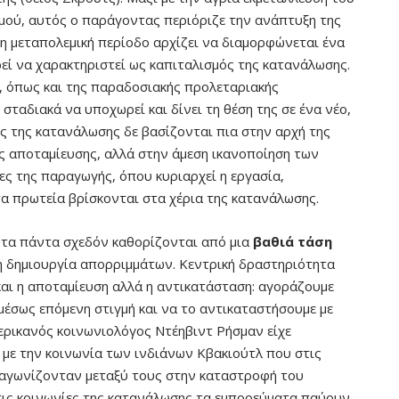
μού, αυτός ο παράγοντας περιόριζε την ανάπτυξη της
τη μεταπολεμική περίοδο αρχίζει να διαμορφώνεται ένα
ρεί να χαρακτηριστεί ως καπιταλισμός της κατανάλωσης.
ς, όπως και της παραδοσιακής προλεταριακής
σταδιακά να υποχωρεί και δίνει τη θέση της σε ένα νέο,
ες της κατανάλωσης δε βασίζονται πια στην αρχή της
ς αποταμίευσης, αλλά στην άμεση ικανοποίηση των
ες της παραγωγής, όπου κυριαρχεί η εργασία,
α πρωτεία βρίσκονται στα χέρια της κατανάλωσης.
 τα πάντα σχεδόν καθορίζονται από μια
βαθιά τάση
η δημιουργία απορριμμάτων. Κεντρική δραστηριότητα
και η αποταμίευση αλλά η αντικατάσταση: αγοράζουμε
αμέσως επόμενη στιγμή και να το αντικαταστήσουμε με
μερικανός κοινωνιολόγος Ντέηβιντ Ρήσμαν είχε
 με την κοινωνία των ινδιάνων Κβακιούτλ που στις
ναγωνίζονταν μεταξύ τους στην καταστροφή του
τις κοινωνίες της κατανάλωσης τα εμπορεύματα παύουν