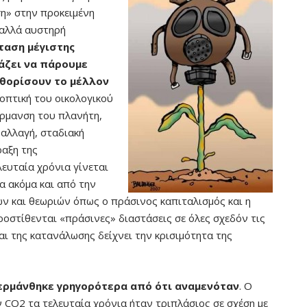
ση» στην προκειμένη
 αλλά αυστηρή
ταση μέγιστης
κάζει να πάρουμε
θορίσουν το μέλλον
οοπτική του οικολογικού
έρμανση του πλανήτη,
 αλλαγή, σταδιακή
αξη της
λευταία χρόνια γίνεται
α ακόμα και από την
ων και θεωριών όπως ο πράσινος καπιταλισμός και η
ροστίθενται «πράσινες» διαστάσεις σε όλες σχεδόν τις
αι της κατανάλωσης δείχνει την κρισιμότητα της
 θερμάνθηκε γρηγορότερα από ότι αναμενόταν
. Ο
CO2 τα τελευταία χρόνια ήταν τριπλάσιος σε σχέση με