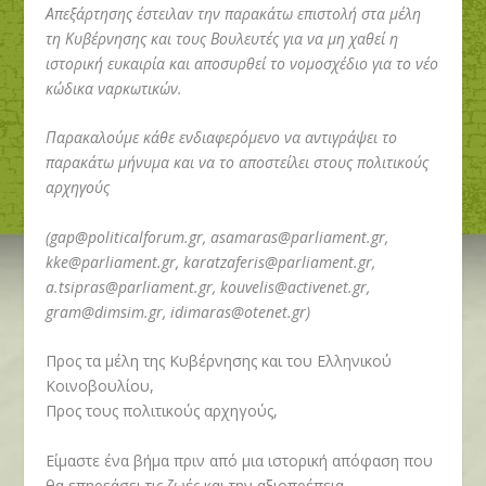
Απεξάρτησης έστειλαν την παρακάτω επιστολή στα μέλη
τη Κυβέρνησης και τους Βουλευτές για να μη χαθεί η
ιστορική ευκαιρία και αποσυρθεί το νομοσχέδιο για το νέο
κώδικα ναρκωτικών.
Παρακαλούμε κάθε ενδιαφερόμενο να αντιγράψει το
παρακάτω μήνυμα και να το αποστείλει στους πολιτικούς
αρχηγούς
(
gap@politicalforum.gr
,
asamaras@parliament.gr
,
kke@parliament.gr
,
karatzaferis@parliament.gr
,
a.tsipras@parliament.gr
,
kouvelis@activenet.gr
,
gram@dimsim.gr
,
idimaras@otenet.gr
)
Προς τα μέλη της Κυβέρνησης και του Ελληνικού
Κοινοβουλίου,
Προς τους πολιτικούς αρχηγούς,
Είμαστε ένα βήμα πριν από μια ιστορική απόφαση που
θα επηρεάσει τις ζωές και την αξιοπρέπεια