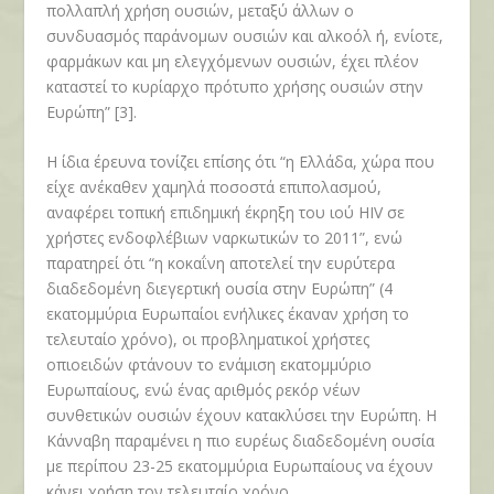
πολλαπλή χρήση ουσιών, μεταξύ άλλων ο
συνδυασμός παράνομων ουσιών και αλκοόλ ή, ενίοτε,
φαρμάκων και μη ελεγχόμενων ουσιών, έχει πλέον
καταστεί το κυρίαρχο πρότυπο χρήσης ουσιών στην
Ευρώπη” [3].
Η ίδια έρευνα τονίζει επίσης ότι “η Ελλάδα, χώρα που
είχε ανέκαθεν χαμηλά ποσοστά επιπολασμού,
αναφέρει τοπική επιδημική έκρηξη του ιού HIV σε
χρήστες ενδοφλέβιων ναρκωτικών το 2011”, ενώ
παρατηρεί ότι “η κοκαΐνη αποτελεί την ευρύτερα
διαδεδομένη διεγερτική ουσία στην Ευρώπη” (4
εκατομμύρια Ευρωπαίοι ενήλικες έκαναν χρήση το
τελευταίο χρόνο), οι προβληματικοί χρήστες
οπιοειδών φτάνουν το ενάμιση εκατομμύριο
Ευρωπαίους, ενώ ένας αριθμός ρεκόρ νέων
συνθετικών ουσιών έχουν κατακλύσει την Ευρώπη. Η
Κάνναβη παραμένει η πιο ευρέως διαδεδομένη ουσία
με περίπου 23-25 εκατομμύρια Ευρωπαίους να έχουν
κάνει χρήση τον τελευταίο χρόνο.