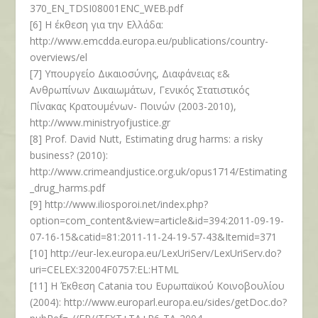
370_EN_TDSI08001ENC_WEB.pdf
[6] Η έκθεση για την Ελλάδα:
http://www.emcdda.europa.eu/publications/country-
overviews/el
[7] Υπουργείο Δικαιοσύνης, Διαφάνειας ε&
Ανθρωπίνων Δικαιωμάτων, Γενικός Στατιστικός
Πίνακας Κρατουμένων- Ποινών (2003-2010),
http://www.ministryofjustice.gr
[8] Prof. David Nutt, Estimating drug harms: a risky
business? (2010):
http://www.crimeandjustice.org.uk/opus1714/Estimating
_drug_harms.pdf
[9] http://www.iliosporoi.net/index.php?
option=com_content&view=article&id=394:2011-09-19-
07-16-15&catid=81:2011-11-24-19-57-43&Itemid=371
[10] http://eur-lex.europa.eu/LexUriServ/LexUriServ.do?
uri=CELEX:32004F0757:EL:HTML
[11] Η Έκθεση Catania του Ευρωπαϊκού Κοινοβουλίου
(2004): http://www.europarl.europa.eu/sides/getDoc.do?