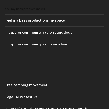
feel my bass productions wix
feel my bass productions myspace
iliosporoi community radio soundcloud
iliosporoi community radio mixcloud
Free camping movement
Legalise Protestival
Συμμαχία αλλάξτε πολιτική για τα ναρκωτικά