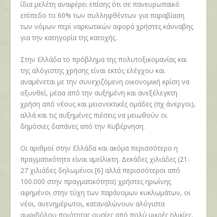
ίδια μελέτη αναφέρει επίσης ότι σε πανευρωπαϊκό
επίπεδο το 60% των συλληφθέντων για παραβίαση
των νόμων περί ναρκωτικών αφορά χρήστες κάνναβης
για την κατηγορία της κατοχής.
Στην Ελλάδα το πρόβλημα της πολυτοξικομανίας και
της αλόγιστης χρήσης είναι εκτός ελέγχου και
αναμένεται με την συνεχιζόμενη οικονομική κρίση να
οξυνθεί, μέσα από την αυξημένη και ανεξέλεγκτη
χρήση από νέους και μειονεκτικές ομάδες (πχ άνεργοι),
αλλά και τις αυξημένες πιέσεις να μειωθούν οι
δημόσιες δαπάνες από την Κυβέρνηση.
Οι αριθμοί στην Ελλάδα και ακόμα περισσότερο η
πραγματικότητα είναι αμείλικτη. Δεκάδες χιλιάδες (21-
27 χιλιάδες δηλωμένοι [6] αλλά περισσότεροι από
100.000 στην πραγματικότητα) χρήστες ηρωίνης
αφημένοι στην τύχη των παράνομων κυκλωμάτων, οι
νέοι, ανενημέρωτοι, καταναλώνουν αλόγιστα
αμφιβόλου ποιότητας ουσίες από πολύ μικρές ηλικίες,