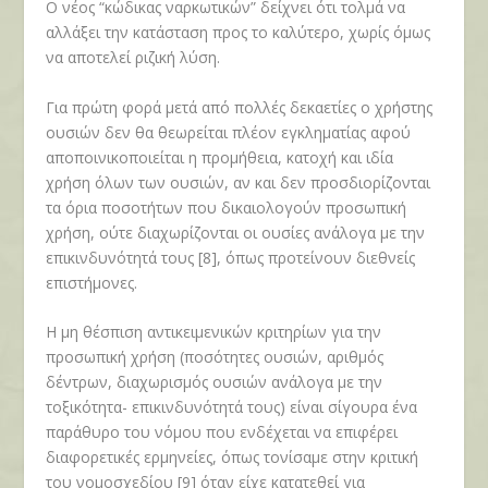
Ο νέος “κώδικας ναρκωτικών” δείχνει ότι τολμά να
αλλάξει την κατάσταση προς το καλύτερο, χωρίς όμως
να αποτελεί ριζική λύση.
Για πρώτη φορά μετά από πολλές δεκαετίες ο χρήστης
ουσιών δεν θα θεωρείται πλέον εγκληματίας αφού
αποποινικοποιείται η προμήθεια, κατοχή και ιδία
χρήση όλων των ουσιών, αν και δεν προσδιορίζονται
τα όρια ποσοτήτων που δικαιολογούν προσωπική
χρήση, ούτε διαχωρίζονται οι ουσίες ανάλογα με την
επικινδυνότητά τους [8], όπως προτείνουν διεθνείς
επιστήμονες.
Η μη θέσπιση αντικειμενικών κριτηρίων για την
προσωπική χρήση (ποσότητες ουσιών, αριθμός
δέντρων, διαχωρισμός ουσιών ανάλογα με την
τοξικότητα- επικινδυνότητά τους) είναι σίγουρα ένα
παράθυρο του νόμου που ενδέχεται να επιφέρει
διαφορετικές ερμηνείες, όπως τονίσαμε στην κριτική
του νομοσχεδίου [9] όταν είχε κατατεθεί για