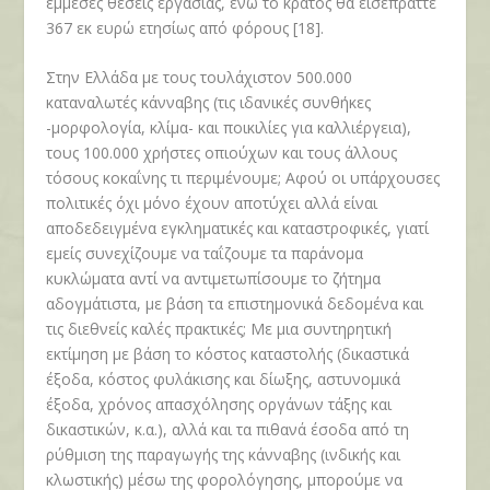
έμμεσες θέσεις εργασίας, ενώ το κράτος θα εισέπραττε
367 εκ ευρώ ετησίως από φόρους [18].
Στην Ελλάδα με τους τουλάχιστον 500.000
καταναλωτές κάνναβης (τις ιδανικές συνθήκες
-μορφολογία, κλίμα- και ποικιλίες για καλλιέργεια),
τους 100.000 χρήστες οπιούχων και τους άλλους
τόσους κοκαΐνης τι περιμένουμε; Αφού οι υπάρχουσες
πολιτικές όχι μόνο έχουν αποτύχει αλλά είναι
αποδεδειγμένα εγκληματικές και καταστροφικές, γιατί
εμείς συνεχίζουμε να ταΐζουμε τα παράνομα
κυκλώματα αντί να αντιμετωπίσουμε το ζήτημα
αδογμάτιστα, με βάση τα επιστημονικά δεδομένα και
τις διεθνείς καλές πρακτικές; Με μια συντηρητική
εκτίμηση με βάση το κόστος καταστολής (δικαστικά
έξοδα, κόστος φυλάκισης και δίωξης, αστυνομικά
έξοδα, χρόνος απασχόλησης οργάνων τάξης και
δικαστικών, κ.α.), αλλά και τα πιθανά έσοδα από τη
ρύθμιση της παραγωγής της κάνναβης (ινδικής και
κλωστικής) μέσω της φορολόγησης, μπορούμε να