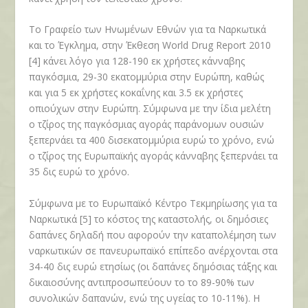
Το Γραφείο των Ηνωμένων Εθνών για τα Ναρκωτικά
και το Έγκλημα, στην Έκθεση World Drug Report 2010
[4] κάνει λόγο για 128-190 εκ χρήστες κάνναβης
παγκόσμια, 29-30 εκατομμύρια στην Ευρώπη, καθώς
και για 5 εκ χρήστες κοκαΐνης και 3.5 εκ χρήστες
οπιούχων στην Ευρώπη. Σύμφωνα με την ίδια μελέτη
ο τζίρος της παγκόσμιας αγοράς παράνομων ουσιών
ξεπερνάει τα 400 δισεκατομμύρια ευρώ το χρόνο, ενώ
ο τζίρος της Ευρωπαϊκής αγοράς κάνναβης ξεπερνάει τα
35 δις ευρώ το χρόνο.
Σύμφωνα με το Ευρωπαϊκό Κέντρο Τεκμηρίωσης για τα
Ναρκωτικά [5] το κόστος της καταστολής, οι δημόσιες
δαπάνες δηλαδή που αφορούν την καταπολέμηση των
ναρκωτικών σε πανευρωπαϊκό επίπεδο ανέρχονται στα
34-40 δις ευρώ ετησίως (οι δαπάνες δημόσιας τάξης και
δικαιοσύνης αντιπροσωπεύουν το το 89-90% των
συνολικών δαπανών, ενώ της υγείας το 10-11%). Η