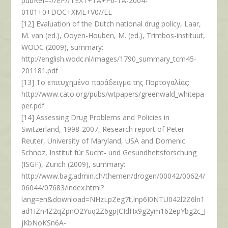
pubRef=-//EP//TEXT+TA+P6-TA-2004-
0101+0+DOC+XML+V0//EL
[12] Evaluation of the Dutch national drug policy, Laar,
M. van (ed.), Ooyen-Houben, M. (ed.), Trimbos-instituut,
WODC (2009), summary:
http://english.wodc.nl/images/1790_summary_tcm45-
201181.pdf
[13] Το επιτυχημένο παράδειγμα της Πορτογαλίας:
http://www.cato.org/pubs/wtpapers/greenwald_whitepa
per.pdf
[14] Assessing Drug Problems and Policies in
Switzerland, 1998-2007, Research report of Peter
Reuter, University of Maryland, USA and Domenic
Schnoz, Institut für Sucht- und Gesundheitsforschung
(ISGF), Zurich (2009), summary:
http://www.bag.admin.ch/themen/drogen/00042/00624/
06044/07683/index.html?
lang=en&download=NHzLpZeg7t,lnp6I0NTU042l2Z6ln1
ad1IZn4Z2qZpnO2Yuq2Z6gpJCIdHx9g2ym162epYbg2c_J
jKbNoKSn6A-