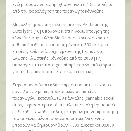
ενώ μπορούν να εισπραχθούν άλλα 6.4 δις δολάρια
από την φορολόγηση της παραγωγής κάνναβης.
Μια άλλη πρόσφατη μελέτη από την Ακαδημία της
Ουτρέχτης [16] υπολογίζει ότι η νομιμοποίηση της
κάνναβης στην Ολλανδία θα αποφέρει στο κράτος
καθαρά έσοδα από φόρους μέχρι και 850 εκ ευρώ
ετησίως, ενώ αντίστοιχη έρευνα της Γερμανικής
Ένωσης Κλωστικής Κάνναβης από το 2008 [17]
υπολογίζει τα αντίστοιχα καθαρά έσοδα από φόρους
για την Γερμανία στα 2.8 δις ευρώ ετησίως.
Στην Ισπανία όπου ήδη εφαρμόζεται με επιτυχία το
μοντέλο των μη-κερδοσκοπικών σωματείων
παραγωγών- καταναλωτών κάνναβης (cannabis social
clubs, περισσότερα από 200 κλαμπ σε όλη την Ισπανία
με δεκάδες χιλιάδες μέλη), με την πλήρη νομιμοποίηση
του συγκεκριμένου μοντέλου αυτοκαλλιέργειας
μπορούν να δημιουργηθούν 7.500 άμεσες και 30.000