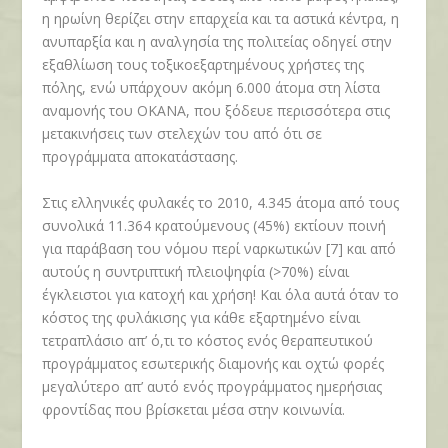
η ηρωίνη θερίζει στην επαρχεία και τα αστικά κέντρα, η
ανυπαρξία και η αναλγησία της πολιτείας οδηγεί στην
εξαθλίωση τους τοξικοεξαρτημένους χρήστες της
πόλης, ενώ υπάρχουν ακόμη 6.000 άτομα στη λίστα
αναμονής του ΟΚΑΝΑ, που ξόδευε περισσότερα στις
μετακινήσεις των στελεχών του από ότι σε
προγράμματα αποκατάστασης.
Στις ελληνικές φυλακές το 2010, 4.345 άτομα από τους
συνολικά 11.364 κρατούμενους (45%) εκτίουν ποινή
για παράβαση του νόμου περί ναρκωτικών [7] και από
αυτούς η συντριπτική πλειοψηφία (>70%) είναι
έγκλειστοι για κατοχή και χρήση! Και όλα αυτά όταν το
κόστος της φυλάκισης για κάθε εξαρτημένο είναι
τετραπλάσιο απ’ ό,τι το κόστος ενός θεραπευτικού
προγράμματος εσωτερικής διαμονής και οχτώ φορές
μεγαλύτερο απ’ αυτό ενός προγράμματος ημερήσιας
φροντίδας που βρίσκεται μέσα στην κοινωνία.