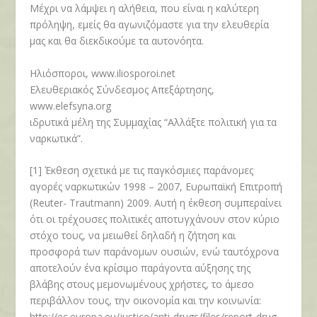
Μέχρι να λάμψει η αλήθεια, που είναι η καλύτερη
πρόληψη, εμείς θα αγωνιζόμαστε για την ελευθερία
μας και θα διεκδικούμε τα αυτονόητα.
Ηλιόσποροι, www.iliosporoi.net
Ελευθεριακός Σύνδεσμος Απεξάρτησης,
www.elefsyna.org
ιδρυτικά μέλη της Συμμαχίας “Αλλάξτε πολιτική για τα
ναρκωτικά”.
[1] Έκθεση σχετικά με τις παγκόσμιες παράνομες
αγορές ναρκωτικών 1998 – 2007, Ευρωπαϊκή Επιτροπή
(Reuter- Trautmann) 2009. Αυτή η έκθεση συμπεραίνει
ότι οι τρέχουσες πολιτικές αποτυγχάνουν στον κύριο
στόχο τους, να μειωθεί δηλαδή η ζήτηση και
προσφορά των παράνομων ουσιών, ενώ ταυτόχρονα
αποτελούν ένα κρίσιμο παράγοντα αύξησης της
βλάβης στους μεμονωμένους χρήστες, το άμεσο
περιβάλλον τους, την οικονομία και την κοινωνία:
http://ec.europa.eu/justice/anti-drugs/files/report-drug-