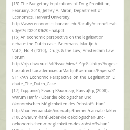
[15] The Budgetary Implications of Drug Prohibition,
February, 2010, Jeffrey A. Miron, Department of
Economics, Harvard University:
http://www.economics.harvard.edu/faculty/miron/files/b
udget%202010%20Final.pdf
[16] An economic perspective on the legalisation
debate: the Dutch case, Boermans, Martijn A.
Vol 2, No 4 (2010), Drugs & the Law, Amsterdam Law
Forum:
http://ojs.ubvu.vu.nl/alf/issue/view/19ήεδώ:http://hogesc
hoolutrecht.academia.edu/MartijnBoermans/Papers/31
9117/An_Economic_Perspective_on_the_Legalisation_D
ebate_The_Dutch_Case
[17] Γερμανική Ένωση Κλωστικής Κάνναβης (2008),
Warum Hanf? - Über die ökologischen und
ökonomischen Möglichkeiten des Rohstoffs Hanf:
http://hanfverband.de/index.php/themen/cannabisfakten
/1002-warum-hanf-ueber-die-oekologischen-und-
oekonomischen-moeglichkeiten-des-rohstoffs-hanf