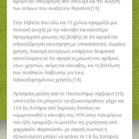
αφορά την απεξάρτηση από οπιούχα και την αύξηση
των ατόμων που αναζητούν θεραπεία [13].
Στην Ελβετία που εδώ και 15 χρόνια εφαρμόζει μια
πολιτική ανοχής με την κάνναβη και καινοτόμα
προγράμματα μείωσης της βλάβης σε ότι αφορά την
τοξικοεξάρτηση (συντήρηση με υποκατάστατα, δωμάτια
χρήσης, διανομή σύνεργων) υπάρχουν θεαματικά
αποτελέσματα σε ότι αφορά τη μείωση του αριθμού
νέων χρηστών, ακόμη και κάνναβης, και τη βελτίωση
των συνθηκών διαβίωσης για τους
τοξικοεξαρτημένους χρήστες [14].
Πρόσφατη μελέτη από το Πανεπιστήμιο Χάρβαρντ [15]
υπολογίζει ότι μπορούν να εξοικονομηθούν μέχρι και
13.9 δις δολάρια από δημόσιες δαπάνες αν
νομιμοποιηθεί η κάνναβη στις ΗΠΑ (στην Καλιφόρνια
που ήδη εφαρμόζει το μοντέλο της χορήγησης από
φαρμακεία -dispensaries- με ιατρική συνταγή η
εξοικονόμηση μπορεί να φτάσει τα 1.8 δις δολάρια),