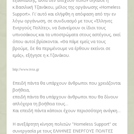
εξαθλίωσης, αλλά δεν απέχουν πολύ» δήλωσε η
κ.Βασιλική Τζανάκου, μέλος της οργάνωσης «Homeless
Support». Γι’ αυτό και ελήφθη η απόφαση από την εν
λόγω οργάνωση, σε συνδυασμό με τους «Έλληνες
Ενεργούς Πολίτες», να διανείμουν οι ίδιοι τους
υπνοσάκους και τα υποστρώματα στους αστέγους, εκεί
όπου αυτοί βρίσκονται. «Θα πάμε εμείς να τους
βρούμε, δε θα περιμένουμε να έρθουν εκείνοι σε
εμάς», εξήγησε η κ.Τζανάκου.
http://www.tvxs.gr
Επειδή πάντα θα υπάρχουν άνθρωποι που χρειάζονται
βοήθεια,
επειδή πάντα θα υπάρχουν άνθρωποι που θα δίνουν
απλόχερα τη βοήθεια τους…
Και επειδή πάντα κάποιοι έχουν περισσότερη ανάγκη…
Η ανεξάρτητη κίνηση πολιτών ”Homeless Support” σε
συνεργασία με τους ΕΛΛΗΝΕΣ ΕΝΕΡΓΟΥΣ ΠΟΛΙΤΕΣ