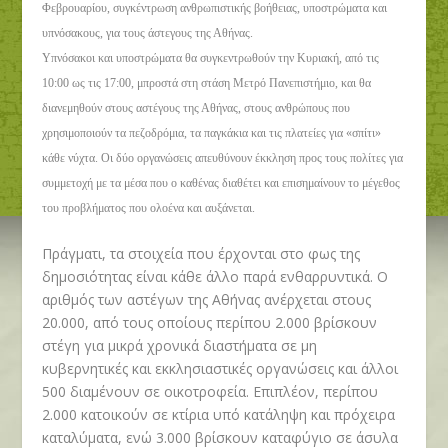
Φεβρουαρίου, συγκέντρωση ανθρωπιστικής βοήθειας, υποστρώματα και
υπνόσακους, για τους άστεγους της Αθήνας.
Υπνόσακοι και υποστρώματα θα συγκεντρωθούν την Κυριακή, από τις
10:00 ως τις 17:00, μπροστά στη στάση Μετρό Πανεπιστήμιο, και θα
διανεμηθούν στους αστέγους της Αθήνας, στους ανθρώπους που
χρησιμοποιούν τα πεζοδρόμια, τα παγκάκια και τις πλατείες για «σπίτι»
κάθε νύχτα. Οι δύο οργανώσεις απευθύνουν έκκληση προς τους πολίτες για
συμμετοχή με τα μέσα που ο καθένας διαθέτει και επισημαίνουν το μέγεθος
του προβλήματος που ολοένα και αυξάνεται.
Πράγματι, τα στοιχεία που έρχονται στο φως της
δημοσιότητας είναι κάθε άλλο παρά ενθαρρυντικά. Ο
αριθμός των αστέγων της Αθήνας ανέρχεται στους
20.000, από τους οποίους περίπου 2.000 βρίσκουν
στέγη για μικρά χρονικά διαστήματα σε μη
κυβερνητικές και εκκλησιαστικές οργανώσεις και άλλοι
500 διαμένουν σε οικοτροφεία. Επιπλέον, περίπου
2.000 κατοικούν σε κτίρια υπό κατάληψη και πρόχειρα
καταλύματα, ενώ 3.000 βρίσκουν καταφύγιο σε άσυλα