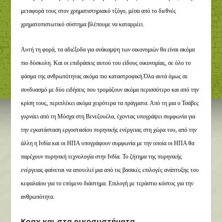
μεταφορά τους στον χρηματιστηριακό τζόγο, μέσα από το διεθνές
χρηματοπιστωτικό σύστημα βλέπουμε να καταρρέει.
Αυτή τη φορά, τα αδιέξοδα για ανάκαμψη των οικονομιών θα είναι ακόμα
πιο δύσκολη. Και οι επιδράσεις αυτού του είδους οικονομίας, σε όλο το
φάσμα της ανθρωπότητας ακόμα πιο καταστροφική.Όλα αυτά όμως σε
συνδυασμό με δύο ειδήσεις που τρομάζουν ακόμα περισσότερο και από την
κρίση τους, περιπλέκει ακόμα χειρότερα τα πράγματα. Από τη μια ο Τσάβες
γυρνάει από τη Μόσχα στη Βενεζουέλα, έχοντας υπογράψει συμφωνία για
την εγκατάσταση εργοστασίου πυρηνικής ενέργειας στη χώρα του, από την
άλλη η Ινδία και οι ΗΠΑ υπογράφουν συμφωνία με την οποία οι ΗΠΑ θα
παρέχουν πυρηνική τεχνολογία στην Ινδία. Το ζήτημα της πυρηνικής
ενέργειας φαίνεται να αποτελεί μια από τις βασικές επιλογές ανάπτυξης του
κεφαλαίου για το επόμενο διάστημα. Επιλογή με τεράστιο κόστος για την
ανθρωπότητα.
Κραχ και στα οικοσυστήματα