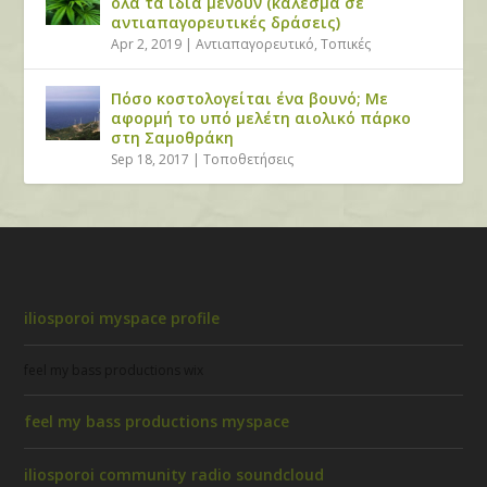
όλα τα ίδια μένουν (κάλεσμα σε
αντιαπαγορευτικές δράσεις)
Apr 2, 2019
|
Αντιαπαγορευτικό
,
Τοπικές
Πόσο κοστολογείται ένα βουνό; Με
αφορμή το υπό μελέτη αιολικό πάρκο
στη Σαμοθράκη
Sep 18, 2017
|
Τοποθετήσεις
iliosporoi myspace profile
feel my bass productions wix
feel my bass productions myspace
iliosporoi community radio soundcloud