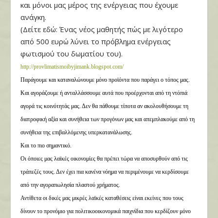
και μόνοι μας μέρος της ενέργειας που έχουμε
ανάγκη.
(Δείτε εδώ: Ένας νέος μαθητής πώς με λιγότερο
από 500 ευρώ λύνει το πρόβλημα ενέργειας
φωτισμού του δωματίου του).
http://provlimatismoibyjimank.blogspot.com/
Παράγουμε και καταναλώνουμε μόνο προϊόντα που παράγει ο τόπος μας.
Και αγοράζουμε ή ανταλλάσσουμε αυτά που προέρχονται από τη ντόπιά
αγορά τις κοινότητάς μας. Δεν θα πάθουμε τίποτα αν ακολουθήσουμε τη
διατροφική αξία και συνήθεια των προγόνων μας και απεμπλακούμε από τη
συνήθεια της επιβαλλόμενης υπερκατανάλωσης.
Και το πιο σημαντικό.
Οι όποιες μας λαϊκές οικονομίες θα πρέπει τώρα να αποσυρθούν από τις
τράπεζές τους. Δεν έχει πια κανένα νόημα να περιμένουμε να κερδίσουμε
από την αγοραπωλησία πλαστού χρήματος.
Αντίθετα οι δικές μας μικρές λαϊκές καταθέσεις είναι εκείνες που τους
δίνουν το προνόμιο για πολιτικοοικονομικά παιχνίδια που κερδίζουν μόνο