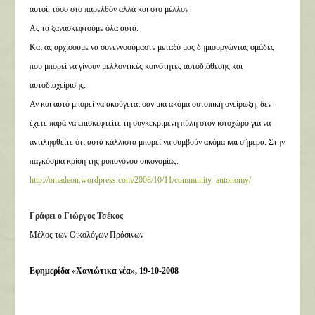
αυτοί, τόσο στο παρελθόν αλλά και στο μέλλον
Ας τα ξανασκεφτούμε όλα αυτά.
Και ας αρχίσουμε να συνεννοούμαστε μεταξύ μας δημιουργώντας ομάδες
που μπορεί να γίνουν μελλοντικές κοινότητες αυτοδιάθεσης και
αυτοδιαχείρισης.
Αν και αυτό μπορεί να ακούγεται σαν μια ακόμα ουτοπική ονείρωξη, δεν
έχετε παρά να επισκεφτείτε τη συγκεκριμένη πύλη στον ιστοχώρο για να
αντιληφθείτε ότι αυτά κάλλιστα μπορεί να συμβούν ακόμα και σήμερα. Στην
παγκόσμια κρίση της ρυπογόνου οικονομίας.
http://omadeon.wordpress.com/2008/10/11/community_autonomy/
Γράφει ο Γιώργος Τσέκος
Μέλος των Οικολόγων Πράσινων
Εφημερίδα «Χανιώτικα νέα», 19-10-2008