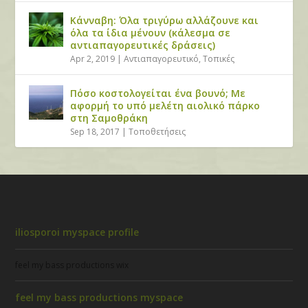
Κάνναβη: Όλα τριγύρω αλλάζουνε και
όλα τα ίδια μένουν (κάλεσμα σε
αντιαπαγορευτικές δράσεις)
Apr 2, 2019
|
Αντιαπαγορευτικό
,
Τοπικές
Πόσο κοστολογείται ένα βουνό; Με
αφορμή το υπό μελέτη αιολικό πάρκο
στη Σαμοθράκη
Sep 18, 2017
|
Τοποθετήσεις
iliosporoi myspace profile
feel my bass productions wix
feel my bass productions myspace