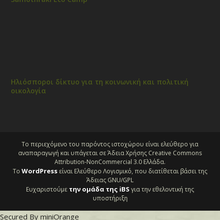
Ηλιόσποροι δίκτυο για τη κοινωνική και πολιτική
οικολογία
Το περιεχόμενο του παρόντος ιστοχώρου είναι ελεύθερο για
αναπαραγωγή και υπάγεται σε Άδεια Χρήσης Creative Commons
Attribution-NonCommercial 3.0 Ελλάδα.
WordPress
Το
είναι Ελεύθερο Λογισμικό, που διατίθεται βάσει της
Άδειας GNU/GPL
την ομάδα της iBS
Ευχαριστούμε
για την εθελοντική της
υποστήριξη
Secured By miniOrange