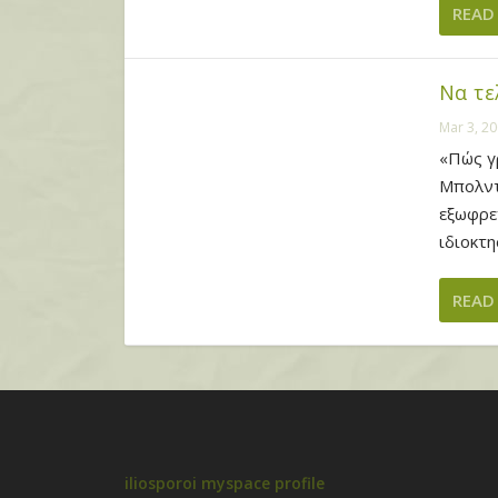
READ
Να τε
Mar 3, 2
«Πώς γ
Μπολντ
εξωφρε
ιδιοκτη
READ
iliosporoi myspace profile