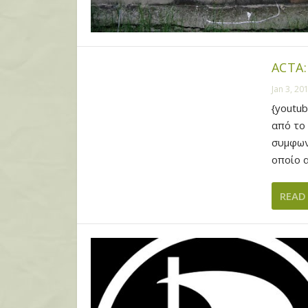
ACTA:
Jan 3, 20
{youtu
από το 
συμφων
οποίο α
READ