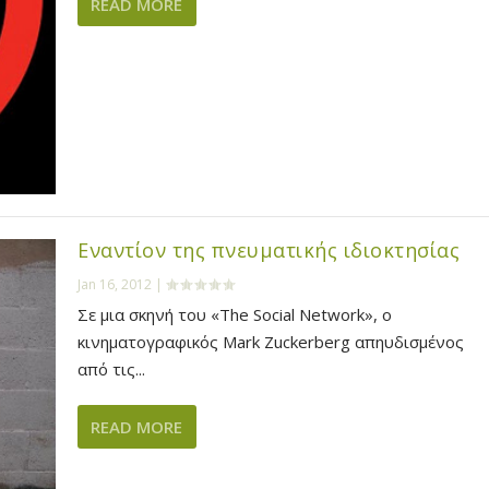
READ MORE
Εναντίον της πνευματικής ιδιοκτησίας
Jan 16, 2012
|
Σε μια σκηνή του «The Social Network», ο
κινηματογραφικός Mark Zuckerberg απηυδισμένος
από τις...
READ MORE