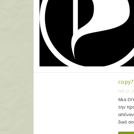
copy?
Feb 25, 
Μια DIY
την πρ
απέναντ
δικό σο