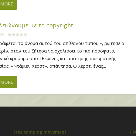
 MORE
λειώνουμε με το copyright!
009
|
ράφεται το όνομα αυτού του απίθανου τύπου;», ρώτησε ο
ρίν, όταν του ζήτησα να σχολιάσει το πιο πρόσφατο,
νικό κρούσμα υποτιθέμενης καταπάτησης πνευματικής
σίας. «Ντάμιεν Χερστ», απάντησα. Ο Χερστ, ένας...
 MORE
Free camping movement
Ηλ