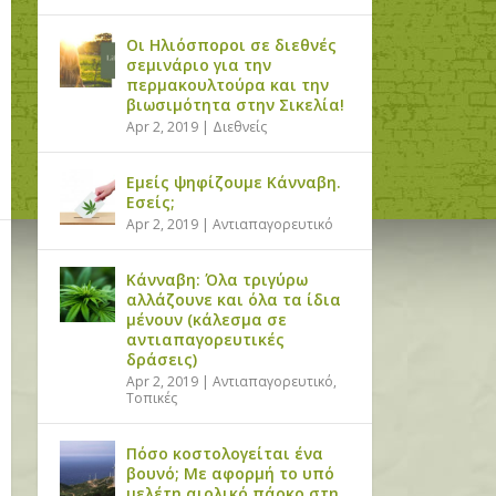
Οι Ηλιόσποροι σε διεθνές
σεμινάριο για την
περμακουλτούρα και την
βιωσιμότητα στην Σικελία!
Apr 2, 2019
|
Διεθνείς
Εμείς ψηφίζουμε Κάνναβη.
Εσείς;
Apr 2, 2019
|
Αντιαπαγορευτικό
Κάνναβη: Όλα τριγύρω
αλλάζουνε και όλα τα ίδια
μένουν (κάλεσμα σε
αντιαπαγορευτικές
δράσεις)
Apr 2, 2019
|
Αντιαπαγορευτικό
,
Τοπικές
Πόσο κοστολογείται ένα
βουνό; Με αφορμή το υπό
μελέτη αιολικό πάρκο στη