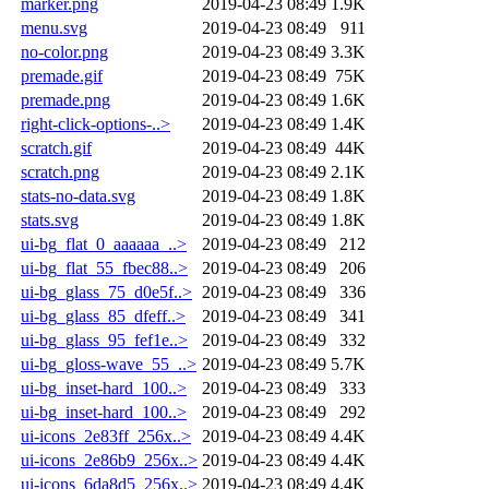
marker.png
2019-04-23 08:49
1.9K
menu.svg
2019-04-23 08:49
911
no-color.png
2019-04-23 08:49
3.3K
premade.gif
2019-04-23 08:49
75K
premade.png
2019-04-23 08:49
1.6K
right-click-options-..>
2019-04-23 08:49
1.4K
scratch.gif
2019-04-23 08:49
44K
scratch.png
2019-04-23 08:49
2.1K
stats-no-data.svg
2019-04-23 08:49
1.8K
stats.svg
2019-04-23 08:49
1.8K
ui-bg_flat_0_aaaaaa_..>
2019-04-23 08:49
212
ui-bg_flat_55_fbec88..>
2019-04-23 08:49
206
ui-bg_glass_75_d0e5f..>
2019-04-23 08:49
336
ui-bg_glass_85_dfeff..>
2019-04-23 08:49
341
ui-bg_glass_95_fef1e..>
2019-04-23 08:49
332
ui-bg_gloss-wave_55_..>
2019-04-23 08:49
5.7K
ui-bg_inset-hard_100..>
2019-04-23 08:49
333
ui-bg_inset-hard_100..>
2019-04-23 08:49
292
ui-icons_2e83ff_256x..>
2019-04-23 08:49
4.4K
ui-icons_2e86b9_256x..>
2019-04-23 08:49
4.4K
ui-icons_6da8d5_256x..>
2019-04-23 08:49
4.4K