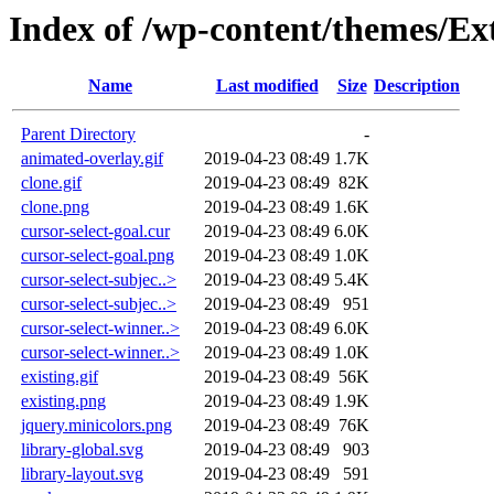
Index of /wp-content/themes/Ext
Name
Last modified
Size
Description
Parent Directory
-
animated-overlay.gif
2019-04-23 08:49
1.7K
clone.gif
2019-04-23 08:49
82K
clone.png
2019-04-23 08:49
1.6K
cursor-select-goal.cur
2019-04-23 08:49
6.0K
cursor-select-goal.png
2019-04-23 08:49
1.0K
cursor-select-subjec..>
2019-04-23 08:49
5.4K
cursor-select-subjec..>
2019-04-23 08:49
951
cursor-select-winner..>
2019-04-23 08:49
6.0K
cursor-select-winner..>
2019-04-23 08:49
1.0K
existing.gif
2019-04-23 08:49
56K
existing.png
2019-04-23 08:49
1.9K
jquery.minicolors.png
2019-04-23 08:49
76K
library-global.svg
2019-04-23 08:49
903
library-layout.svg
2019-04-23 08:49
591