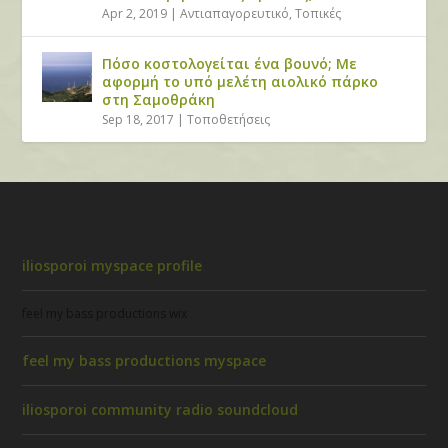
Apr 2, 2019
|
Αντιαπαγορευτικό
,
Τοπικές
Πόσο κοστολογείται ένα βουνό; Με
αφορμή το υπό μελέτη αιολικό πάρκο
στη Σαμοθράκη
Sep 18, 2017
|
Τοποθετήσεις
iliosporoi myspace profile
feel my bass productions wix
feel my bass productions myspace
iliosporoi community radio soundcloud