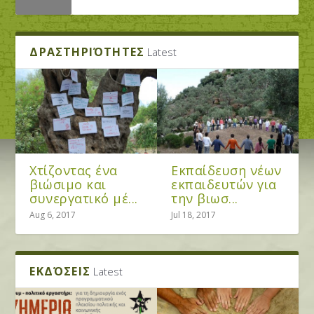
ΔΡΑΣΤΗΡΙΌΤΗΤΕΣ
Latest
Χτίζοντας ένα
Εκπαίδευση νέων
βιώσιμο και
εκπαιδευτών για
συνεργατικό μέ...
την βιωσ...
Οι Ηλιόσποροι σε διεθνές σεμινάριο
Εμείς ψηφίζουμε Κάνναβη. Εσείς;...
Κάνναβη: Όλα τριγύρω αλλάζουνε και
Πόσο κοστολογείται ένα βουνό; Με
για την περμακο...
όλα τα ίδια μέν...
αφορμή το υπό μελ...
Aug 6, 2017
Jul 18, 2017
ΕΚΔΌΣΕΙΣ
Latest