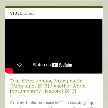
VIDEO
Latest
Ένας άλλος κόσμος [ντοκιμαντέρ
Ηλιόσποροι 2013] / Another World
[documentary iliosporoi 2013]
Jun 9, 2013
Στον αντίποδα του εικονικού “success story” της