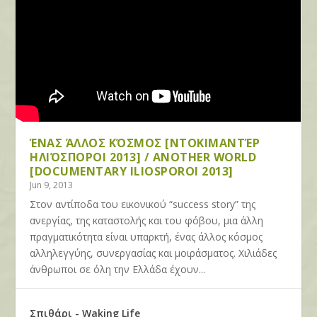
ΈΝΑΣ ΆΛΛΟΣ ΚΌΣΜΟΣ [ΝΤΟΚΙΜΑΝΤΈΡ
ΗΛΙΌΣΠΟΡΟΙ 2013] / ANOTHER WORLD
[DOCUMENTARY ILIOSPOROI 2013]
Jun 9, 2013
Στον αντίποδα του εικονικού “success story” της
ανεργίας, της καταστολής και του φόβου, μια άλλη
πραγματικότητα είναι υπαρκτή, ένας άλλος κόσμος
αλληλεγγύης, συνεργασίας και μοιράσματος. Χιλιάδες
άνθρωποι σε όλη την Ελλάδα έχουν...
Σπιθάρι - Waking Life