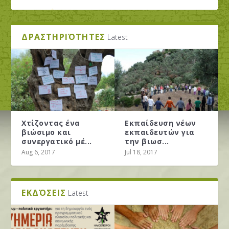
ΔΡΑΣΤΗΡΙΌΤΗΤΕΣ
Latest
Χτίζοντας ένα
Εκπαίδευση νέων
βιώσιμο και
εκπαιδευτών για
συνεργατικό μέ...
την βιωσ...
ΟΙ ΗΛΙΌΣΠΟΡΟΙ ΣΕ ΔΙΕΘΝΈΣ ΣΕΜΙΝΆΡΙΟ ΓΙΑ
ΕΜΕΊΣ ΨΗΦΊΖΟΥΜΕ ΚΆΝΝΑΒΗ. ΕΣΕΊΣ;...
ΚΆΝΝΑΒΗ: ΌΛΑ ΤΡΙΓΎΡΩ ΑΛΛΆΖΟΥΝΕ ΚΑΙ
ΠΌΣΟ ΚΟΣΤΟΛΟΓΕΊΤΑΙ ΈΝΑ ΒΟΥΝΌ; ΜΕ
Aug 6, 2017
Jul 18, 2017
ΤΗΝ ΠΕΡΜΑΚΟ...
ΌΛΑ ΤΑ ΊΔΙΑ ΜΈΝ...
ΑΦΟΡΜΉ ΤΟ ΥΠΌ ΜΕΛ...
ΕΚΔΌΣΕΙΣ
Latest