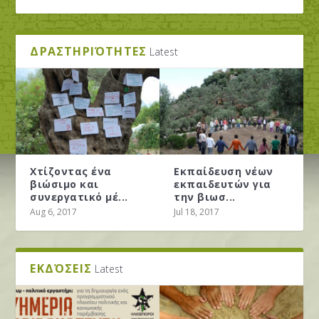
ΔΡΑΣΤΗΡΙΌΤΗΤΕΣ
Latest
Χτίζοντας ένα
Εκπαίδευση νέων
βιώσιμο και
εκπαιδευτών για
συνεργατικό μέ...
την βιωσ...
ΟΙ ΗΛΙΌΣΠΟΡΟΙ ΣΕ ΔΙΕΘΝΈΣ ΣΕΜΙΝΆΡΙΟ ΓΙΑ
ΕΜΕΊΣ ΨΗΦΊΖΟΥΜΕ ΚΆΝΝΑΒΗ. ΕΣΕΊΣ;...
ΚΆΝΝΑΒΗ: ΌΛΑ ΤΡΙΓΎΡΩ ΑΛΛΆΖΟΥΝΕ ΚΑΙ
ΠΌΣΟ ΚΟΣΤΟΛΟΓΕΊΤΑΙ ΈΝΑ ΒΟΥΝΌ; ΜΕ
Aug 6, 2017
Jul 18, 2017
ΤΗΝ ΠΕΡΜΑΚΟ...
ΌΛΑ ΤΑ ΊΔΙΑ ΜΈΝ...
ΑΦΟΡΜΉ ΤΟ ΥΠΌ ΜΕΛ...
ΕΚΔΌΣΕΙΣ
Latest