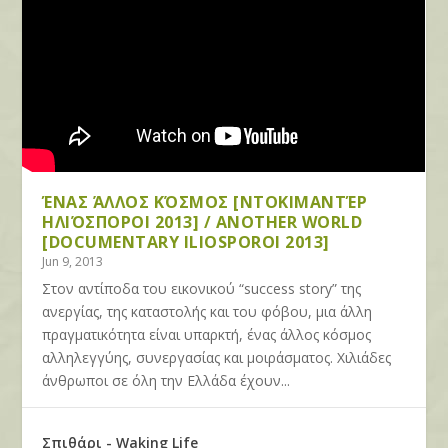
ΈΝΑΣ ΆΛΛΟΣ ΚΌΣΜΟΣ [ΝΤΟΚΙΜΑΝΤΈΡ
ΗΛΙΌΣΠΟΡΟΙ 2013] / ANOTHER WORLD
[DOCUMENTARY ILIOSPOROI 2013]
Jun 9, 2013
Στον αντίποδα του εικονικού “success story” της
ανεργίας, της καταστολής και του φόβου, μια άλλη
πραγματικότητα είναι υπαρκτή, ένας άλλος κόσμος
αλληλεγγύης, συνεργασίας και μοιράσματος. Χιλιάδες
άνθρωποι σε όλη την Ελλάδα έχουν...
Σπιθάρι - Waking Life