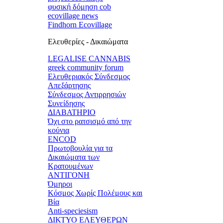
φυσική δόμηση cob
ecovillage news
Findhorn Ecovillage
Ελευθερίες - Δικαιώματα
LEGALISE CANNABIS
greek community forum
Ελευθεριακός Σύνδεσμος
Απεξάρτησης
Σύνδεσμος Αντιρρησιών
Συνείδησης
ΔΙΑΒΑΤΗΡΙΟ
Όχι στο ρατσισμό από την
κούνια
ENCOD
Πρωτοβουλία για τα
Δικαιώματα των
Κρατουμένων
ΑΝΤΙΓΟΝΗ
Όμηροι
Κόσμος Χωρίς Πολέμους και
Βία
Anti-speciesism
ΔΙΚΤΥΟ ΕΛΕΥΘΕΡΩΝ