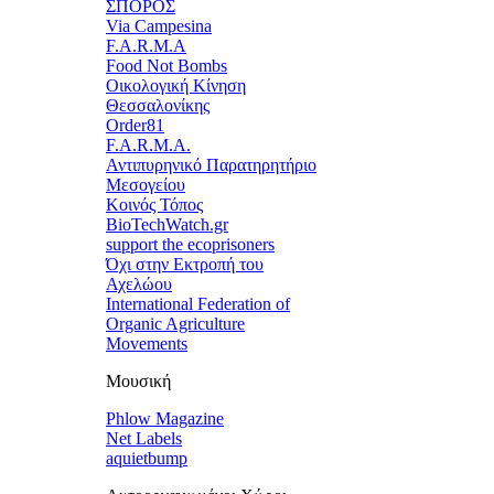
ΣΠΟΡΟΣ
Via Campesina
F.A.R.M.A
Food Not Bombs
Οικολογική Κίνηση
Θεσσαλονίκης
Order81
F.A.R.M.A.
Αντιπυρηνικό Παρατηρητήριο
Μεσογείου
Κοινός Τόπος
BioTechWatch.gr
support the ecoprisoners
Όχι στην Εκτροπή του
Αχελώου
International Federation of
Organic Agriculture
Movements
Μουσική
Phlow Magazine
Net Labels
aquietbump