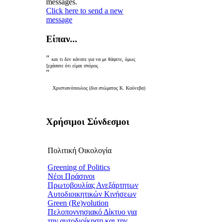
messages.
Click here to send a new
message
Είπαν...
"
και τι δεν κάνατε για να με θάψετε, όμως
ξεχάσατε ότι είμαι σπόρος
"
Χριστιανόπουλος (δια στώματος Κ. Κούνεβα)
Χρήσιμοι Σύνδεσμοι
Πολιτική Οικολογία
Greening of Politics
Νέοι Πράσινοι
Πρωτοβουλίας Ανεξάρτητων
Αυτοδιοικητικών Κινήσεων
Green (Re)volution
Πελοποννησιακό Δίκτυο για
την αυτοδιοίκηση και την