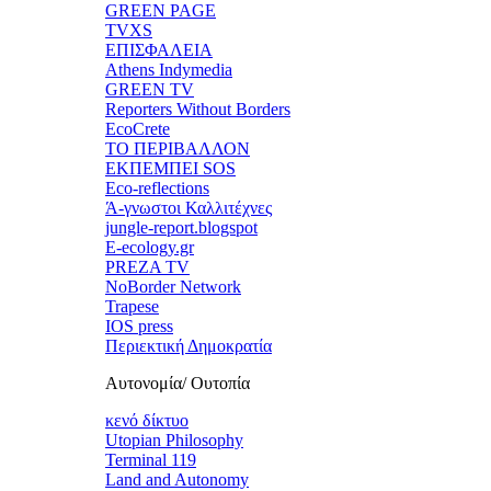
GREEN PAGE
TVXS
ΕΠΙΣΦΑΛΕΙΑ
Athens Indymedia
GREEN TV
Reporters Without Borders
EcoCrete
ΤΟ ΠΕΡΙΒΑΛΛΟΝ
ΕΚΠΕΜΠΕΙ SOS
Eco-reflections
Ά-γνωστοι Καλλιτέχνες
jungle-report.blogspot
E-ecology.gr
PREZA TV
NoBorder Network
Trapese
IOS press
Περιεκτική Δημοκρατία
Αυτονομία/ Ουτοπία
κενό δίκτυο
Utopian Philosophy
Terminal 119
Land and Autonomy