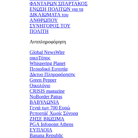
ΦΑΝΤΑΡΩΝ ΣΠΑΡΤΑΚΟΣ
ΕΝΩΣΗ ΠΟΛΙΤΩΝ για τα
ΔΙΚΑΙΩΜΑΤΑ του
ΑΝΘΡΩΠΟΥ
ΣΥΝΗΓΟΡΟΣ ΤΟΥ
ΠΟΛΙΤΗ
Αντιπληροφόρηση
Global NewsWire
οικοΤόπος
Whispering Planet
Περιοδικό Ευτοπία
Δίκτυο Πληροφόρησης
Green Pepper
Οικολόγιο
CRISIS magazine
NoBorder Patras
ΒΑΒΥΛΩΝΙΑ
Γενιά των 700 Ευρώ
Ρεπορτάζ Χωρίς Σύνορα
ΖΗΣΕ ΒΙΩΣΙΜΑ
PGA Infopoint Athens
ΕΥΠΛΟΙΑ
Banana Republic