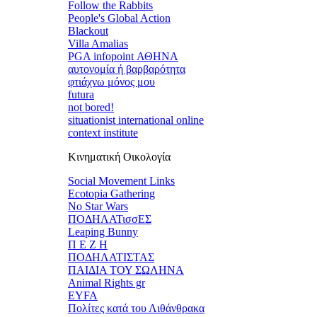
Follow the Rabbits
People's Global Action
Blackout
Villa Amalias
PGA infopoint ΑΘΗΝΑ
αυτονομία ή βαρβαρότητα
φτιάχνω μόνος μου
futura
not bored!
situationist international online
context institute
Κινηματική Οικολογία
Social Movement Links
Ecotopia Gathering
No Star Wars
ΠΟΔΗΛΑΤισσΕΣ
Leaping Bunny
Π Ε Ζ Η
ΠΟΔΗΛΑΤΙΣΤΑΣ
ΠΑΙΔΙΑ ΤΟΥ ΣΩΛΗΝΑ
Animal Rights gr
EYFA
Πολίτες κατά του Λιθάνθρακα