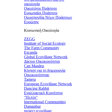
οικολογία
Οικολόγοι Πράσινοι
Ευρωπαίοι Πράσινοι
Ομοσπονδία Νέων Πράσινων
Ευρώπης
Κοινωνική Οικολογία
ZEGG
Institute of Social Ecology
The Farm Community
Escanda
Global Ecovillage Network
Δίκτυο Οικοκοινότητα
Can Masdeu
Κίνηση για τη δημιουργία
Οικοκοινότητας
Tamera
European Ecovillage Network
Dancing Rabbit
Εναλλακτική Κοινότητα
"Πελίτι"
International Communities
Damanhur
project ecovillage