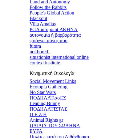
Land and Autonomy
Follow the Rabbits
People's Global Action
Blackout
Villa Amalias
PGA infopoint ΑΘΗΝΑ
αυτονομία ή βαρβαρότητα
φτιάχνω μόνος μου
futura
not bored!
situationist international online
context institute
Κινηματική Οικολογία
Social Movement Links
Ecotopia Gathering
No Star Wars
ΠΟΔΗΛΑΤισσΕΣ
Leaping Bunny
ΠΟΔΗΛΑΤΙΣΤΑΣ
Π Ε Ζ Η
Animal Rights gr
ΠΑΙΔΙΑ ΤΟΥ ΣΩΛΗΝΑ
EYFA
Πολίτες κατά του Λιθάνθρακα