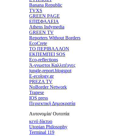
Banana Republic
TVXS
GREEN PAGE
ΕΠΙΣΦΑΛΕΙΑ
Athens Indymedia
GREEN TV
Reporters Without Borders
EcoCrete
ΤΟ ΠΕΡΙΒΑΛΛΟΝ
ΕΚΠΕΜΠΕΙ SOS
Eco-reflections
Ά-γνωστοι Καλλιτέχνες
jungle-report.blogspot
E-ecology.gr
PREZA TV
NoBorder Network
Trapese
IOS press
Περιεκτική Δημοκρατία
Αυτονομία/ Ουτοπία
κενό δίκτυο
Utopian Philosophy
Terminal 119