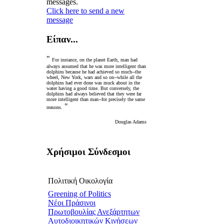
messages.
Click here to send a new
message
Είπαν...
"
For instance, on the planet Earth, man had
always assumed that he was more intelligent than
dolphins because he had achieved so much--the
wheel, New York, wars and so on--while all the
dolphins had ever done was muck about in the
water having a good time. But conversely, the
dolphins had always believed that they were far
more intelligent than man--for precisely the same
"
reasons.
Douglas Adams
Χρήσιμοι Σύνδεσμοι
Πολιτική Οικολογία
Greening of Politics
Νέοι Πράσινοι
Πρωτοβουλίας Ανεξάρτητων
Αυτοδιοικητικών Κινήσεων