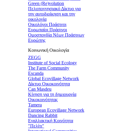
Green (Re)volution
Πελοποννησιακό Δίκτυο για
την αυτοδιοίκηση και την
οικολογία
Οικολόγοι Πράσινοι
Ευρωπαίοι Πράσινοι
Ομοσπονδία Νέων Πράσινων
Ευρώπης
Κοινωνική Οικολογία
ZEGG
Institute of Social Ecology
The Farm Community
Escanda
Global Ecovillage Network
Δίκτυο Οικοκοινότητα
Can Masdeu
Κίνηση για τη δημιουργία
Οικοκοινότητας
Tamera
European Ecovillage Network
Dancing Rabbit
Εναλλακτική Κοινότητα
"Πελίτι"