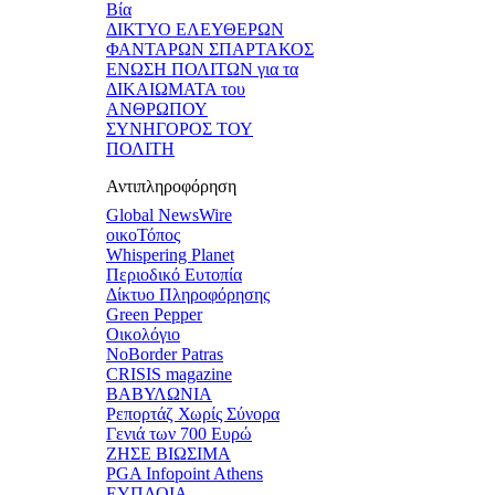
Βία
ΔΙΚΤΥΟ ΕΛΕΥΘΕΡΩΝ
ΦΑΝΤΑΡΩΝ ΣΠΑΡΤΑΚΟΣ
ΕΝΩΣΗ ΠΟΛΙΤΩΝ για τα
ΔΙΚΑΙΩΜΑΤΑ του
ΑΝΘΡΩΠΟΥ
ΣΥΝΗΓΟΡΟΣ ΤΟΥ
ΠΟΛΙΤΗ
Αντιπληροφόρηση
Global NewsWire
οικοΤόπος
Whispering Planet
Περιοδικό Ευτοπία
Δίκτυο Πληροφόρησης
Green Pepper
Οικολόγιο
NoBorder Patras
CRISIS magazine
ΒΑΒΥΛΩΝΙΑ
Ρεπορτάζ Χωρίς Σύνορα
Γενιά των 700 Ευρώ
ΖΗΣΕ ΒΙΩΣΙΜΑ
PGA Infopoint Athens
ΕΥΠΛΟΙΑ