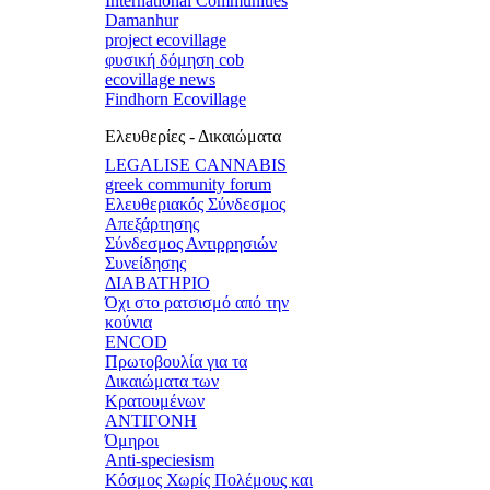
International Communities
Damanhur
project ecovillage
φυσική δόμηση cob
ecovillage news
Findhorn Ecovillage
Ελευθερίες - Δικαιώματα
LEGALISE CANNABIS
greek community forum
Ελευθεριακός Σύνδεσμος
Απεξάρτησης
Σύνδεσμος Αντιρρησιών
Συνείδησης
ΔΙΑΒΑΤΗΡΙΟ
Όχι στο ρατσισμό από την
κούνια
ENCOD
Πρωτοβουλία για τα
Δικαιώματα των
Κρατουμένων
ΑΝΤΙΓΟΝΗ
Όμηροι
Anti-speciesism
Κόσμος Χωρίς Πολέμους και