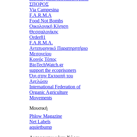
ΣΠΟΡΟΣ
Via Campesina
F.A.R.M.A
Food Not Bombs
Οικολογική Κίνηση
Θεσσαλονίκης
Order81
F.A.R.M.A.
Αντιπυρηνικό Παρατηρητήριο
Μεσογείου
Κοινός Τόπος
BioTechWatch.gr
support the ecoprisoners
Όχι στην Εκτροπή του
Αχελώου
International Federation of
Organic Agriculture
Movements
Μουσική
Phlow Magazine
Net Labels
aquietbump