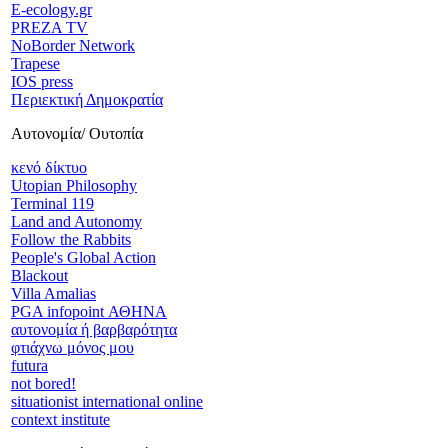
E-ecology.gr
PREZA TV
NoBorder Network
Trapese
IOS press
Περιεκτική Δημοκρατία
Αυτονομία/ Ουτοπία
κενό δίκτυο
Utopian Philosophy
Terminal 119
Land and Autonomy
Follow the Rabbits
People's Global Action
Blackout
Villa Amalias
PGA infopoint ΑΘΗΝΑ
αυτονομία ή βαρβαρότητα
φτιάχνω μόνος μου
futura
not bored!
situationist international online
context institute