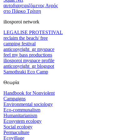
αυτοδιαχειριζόμενος Αγρός
στο Πάρκο Τρίτση
iliosporoi network
LEGALISE PROTESTIVAL
reclaim the beach/ free
camping festival
anticopyright_gr myspace
feel my bass productions
iliosporoi myspace profile
anticopyright_gr blogspot
Samothraki Eco Camp
Θεωρία
Handbook for Nonviolent
Campaigns
Environmental sociology
Eco-communalism
Humanitarianism
Ecosystem ecology
Social ecology
Permaculture
Ecovillage