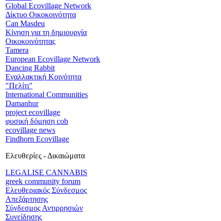
Global Ecovillage Network
Δίκτυο Οικοκοινότητα
Can Masdeu
Κίνηση για τη δημιουργία
Οικοκοινότητας
Tamera
European Ecovillage Network
Dancing Rabbit
Εναλλακτική Κοινότητα
"Πελίτι"
International Communities
Damanhur
project ecovillage
φυσική δόμηση cob
ecovillage news
Findhorn Ecovillage
Ελευθερίες - Δικαιώματα
LEGALISE CANNABIS
greek community forum
Ελευθεριακός Σύνδεσμος
Απεξάρτησης
Σύνδεσμος Αντιρρησιών
Συνείδησης