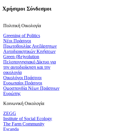
Χρήσιμοι Σύνδεσμοι
Πολιτική Οικολογία
Greening of Politics
Νέοι Πράσινοι
Πρωτοβουλίας Ανεξάρτητων
Αυτοδιοικητικών Κινήσεων
Green (Re)volution
Πελοποννησιακό Δίκτυο για
την αυτοδιοίκηση και την
οικολογία
Οικολόγοι Πράσινοι
Ευρωπαίοι Πράσινοι
Ομοσπονδία Νέων Πράσινων
Ευρώπης
Κοινωνική Οικολογία
ZEGG
Institute of Social Ecology
The Farm Community
Escanda