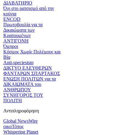
ΔΙΑΒΑΤΗΡΙΟ
Όχι στο ρατσισμό από την
κούνια
ENCOD
Πρωτοβουλία για τα
Δικαιώματα των
Κρατουμένων
ΑΝΤΙΓΟΝΗ
Όμηροι
Κόσμος Χωρίς Πολέμους και
Βία
Anti-speciesism
ΔΙΚΤΥΟ ΕΛΕΥΘΕΡΩΝ
ΦΑΝΤΑΡΩΝ ΣΠΑΡΤΑΚΟΣ
ΕΝΩΣΗ ΠΟΛΙΤΩΝ για τα
ΔΙΚΑΙΩΜΑΤΑ του
ΑΝΘΡΩΠΟΥ
ΣΥΝΗΓΟΡΟΣ ΤΟΥ
ΠΟΛΙΤΗ
Αντιπληροφόρηση
Global NewsWire
οικοΤόπος
Whispering Planet