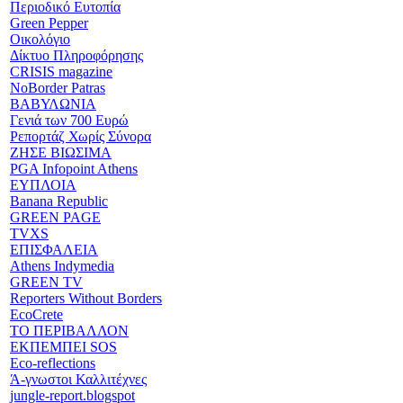
Περιοδικό Ευτοπία
Green Pepper
Οικολόγιο
Δίκτυο Πληροφόρησης
CRISIS magazine
NoBorder Patras
ΒΑΒΥΛΩΝΙΑ
Γενιά των 700 Ευρώ
Ρεπορτάζ Χωρίς Σύνορα
ΖΗΣΕ ΒΙΩΣΙΜΑ
PGA Infopoint Athens
ΕΥΠΛΟΙΑ
Banana Republic
GREEN PAGE
TVXS
ΕΠΙΣΦΑΛΕΙΑ
Athens Indymedia
GREEN TV
Reporters Without Borders
EcoCrete
ΤΟ ΠΕΡΙΒΑΛΛΟΝ
ΕΚΠΕΜΠΕΙ SOS
Eco-reflections
Ά-γνωστοι Καλλιτέχνες
jungle-report.blogspot