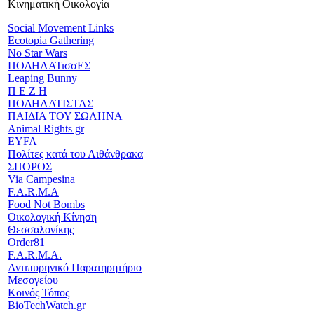
Κινηματική Οικολογία
Social Movement Links
Ecotopia Gathering
No Star Wars
ΠΟΔΗΛΑΤισσΕΣ
Leaping Bunny
Π Ε Ζ Η
ΠΟΔΗΛΑΤΙΣΤΑΣ
ΠΑΙΔΙΑ ΤΟΥ ΣΩΛΗΝΑ
Animal Rights gr
EYFA
Πολίτες κατά του Λιθάνθρακα
ΣΠΟΡΟΣ
Via Campesina
F.A.R.M.A
Food Not Bombs
Οικολογική Κίνηση
Θεσσαλονίκης
Order81
F.A.R.M.A.
Αντιπυρηνικό Παρατηρητήριο
Μεσογείου
Κοινός Τόπος
BioTechWatch.gr