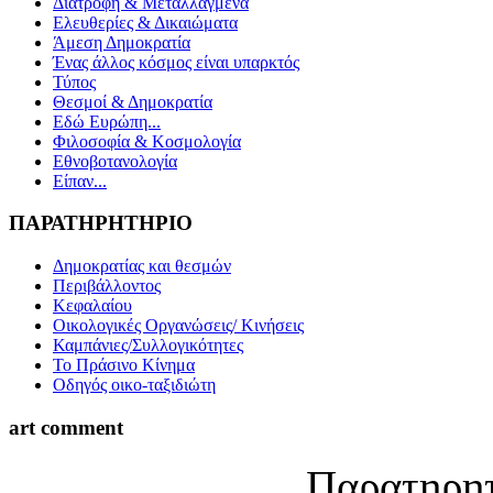
Διατροφή & Μεταλλαγμένα
Ελευθερίες & Δικαιώματα
Άμεση Δημοκρατία
Ένας άλλος κόσμος είναι υπαρκτός
Τύπος
Θεσμοί & Δημοκρατία
Εδώ Ευρώπη...
Φιλοσοφία & Κοσμολογία
Εθνοβοτανολογία
Είπαν...
ΠΑΡΑΤΗΡΗΤΗΡΙΟ
Δημοκρατίας και θεσμών
Περιβάλλοντος
Κεφαλαίου
Οικολογικές Οργανώσεις/ Κινήσεις
Καμπάνιες/Συλλογικότητες
Το Πράσινο Κίνημα
Οδηγός οικο-ταξιδιώτη
art comment
Παρατηρητ