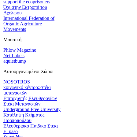
support the ecoprisoners
Όχι στην Εκτροπή του
Αχελώου
International Federation of
Organic Agriculture
Movements
Μουσική
Phlow Magazine
Net Labels
aquietbump
Αυτοοργανωμένοι Χώροι
NOSOTROS
κοινωνικό κέντρο::στέκι
μεταναστών
Επιταχυντής Ελευθερονίων
Στέκι Μεταναστών
Underground Free University
Κατάληψη Κτήματος
Πραποπούλου
Ελευθεριακο Παιδικο Στεκι
El paso
Squat Net