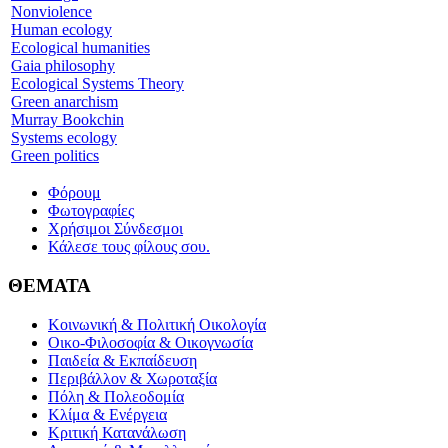
Nonviolence
Human ecology
Ecological humanities
Gaia philosophy
Ecological Systems Theory
Green anarchism
Murray Bookchin
Systems ecology
Green politics
Φόρουμ
Φωτογραφίες
Χρήσιμοι Σύνδεσμοι
Κάλεσε τους φίλους σου.
ΘΕΜΑΤΑ
Κοινωνική & Πολιτική Οικολογία
Οικο-Φιλοσοφία & Οικογνωσία
Παιδεία & Εκπαίδευση
Περιβάλλον & Χωροταξία
Πόλη & Πολεοδομία
Κλίμα & Ενέργεια
Κριτική Κατανάλωση