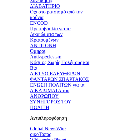
Συνείδησης
ΔΙΑΒΑΤΗΡΙΟ
Όχι στο ρατσισμό από την
κούνια
ENCOD
Πρωτοβουλία για τα
Δικαιώματα των
Κρατουμένων
ΑΝΤΙΓΟΝΗ
Όμηροι
Anti-speciesism
Κόσμος Χωρίς Πολέμους και
Βία
ΔΙΚΤΥΟ ΕΛΕΥΘΕΡΩΝ
ΦΑΝΤΑΡΩΝ ΣΠΑΡΤΑΚΟΣ
ΕΝΩΣΗ ΠΟΛΙΤΩΝ για τα
ΔΙΚΑΙΩΜΑΤΑ του
ΑΝΘΡΩΠΟΥ
ΣΥΝΗΓΟΡΟΣ ΤΟΥ
ΠΟΛΙΤΗ
Αντιπληροφόρηση
Global NewsWire
οικοΤόπος
Whispering Planet