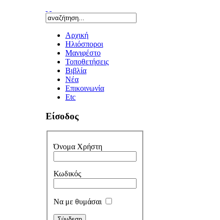
Αρχική
Ηλιόσποροι
Μανιφέστο
Τοποθετήσεις
Bιβλία
Νέα
Επικοινωνία
Etc
Είσοδος
Όνομα Χρήστη
Κωδικός
Να με θυμάσαι