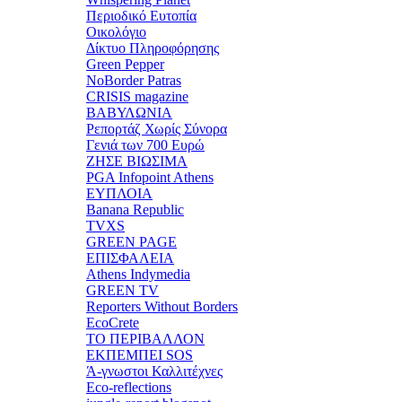
Περιοδικό Ευτοπία
Οικολόγιο
Δίκτυο Πληροφόρησης
Green Pepper
NoBorder Patras
CRISIS magazine
ΒΑΒΥΛΩΝΙΑ
Ρεπορτάζ Χωρίς Σύνορα
Γενιά των 700 Ευρώ
ΖΗΣΕ ΒΙΩΣΙΜΑ
PGA Infopoint Athens
ΕΥΠΛΟΙΑ
Banana Republic
TVXS
GREEN PAGE
ΕΠΙΣΦΑΛΕΙΑ
Athens Indymedia
GREEN TV
Reporters Without Borders
EcoCrete
ΤΟ ΠΕΡΙΒΑΛΛΟΝ
ΕΚΠΕΜΠΕΙ SOS
Ά-γνωστοι Καλλιτέχνες
Eco-reflections