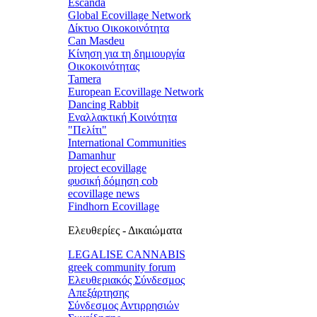
Escanda
Global Ecovillage Network
Δίκτυο Οικοκοινότητα
Can Masdeu
Κίνηση για τη δημιουργία
Οικοκοινότητας
Tamera
European Ecovillage Network
Dancing Rabbit
Εναλλακτική Κοινότητα
"Πελίτι"
International Communities
Damanhur
project ecovillage
φυσική δόμηση cob
ecovillage news
Findhorn Ecovillage
Ελευθερίες - Δικαιώματα
LEGALISE CANNABIS
greek community forum
Ελευθεριακός Σύνδεσμος
Απεξάρτησης
Σύνδεσμος Αντιρρησιών