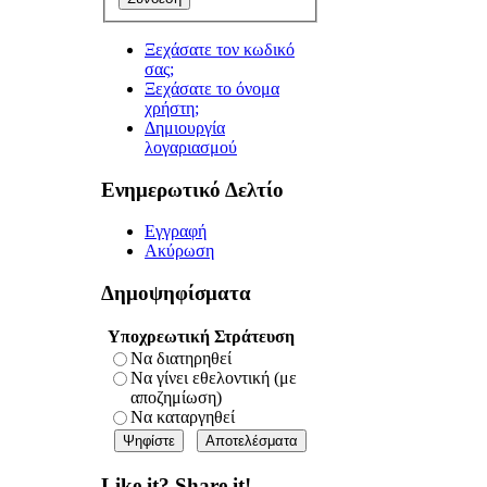
Ξεχάσατε τον κωδικό
σας;
Ξεχάσατε το όνομα
χρήστη;
Δημιουργία
λογαριασμού
Ενημερωτικό Δελτίο
Εγγραφή
Ακύρωση
Δημοψηφίσματα
Υποχρεωτική Στράτευση
Να διατηρηθεί
Να γίνει εθελοντική (με
αποζημίωση)
Να καταργηθεί
Like it? Share it!