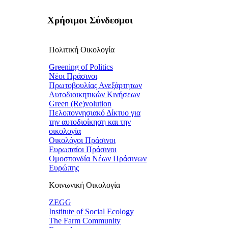
Χρήσιμοι Σύνδεσμοι
Πολιτική Οικολογία
Greening of Politics
Νέοι Πράσινοι
Πρωτοβουλίας Ανεξάρτητων
Αυτοδιοικητικών Κινήσεων
Green (Re)volution
Πελοποννησιακό Δίκτυο για
την αυτοδιοίκηση και την
οικολογία
Οικολόγοι Πράσινοι
Ευρωπαίοι Πράσινοι
Ομοσπονδία Νέων Πράσινων
Ευρώπης
Κοινωνική Οικολογία
ZEGG
Institute of Social Ecology
The Farm Community