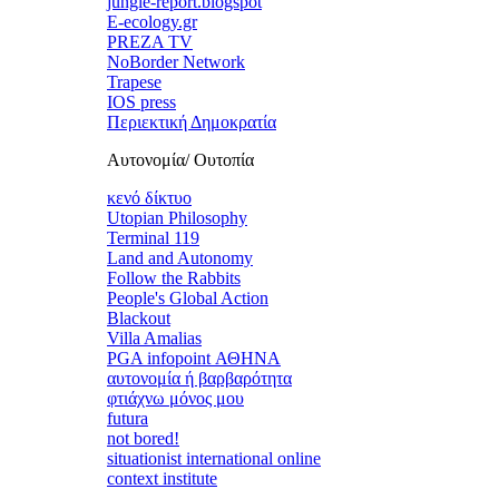
jungle-report.blogspot
E-ecology.gr
PREZA TV
NoBorder Network
Trapese
IOS press
Περιεκτική Δημοκρατία
Αυτονομία/ Ουτοπία
κενό δίκτυο
Utopian Philosophy
Terminal 119
Land and Autonomy
Follow the Rabbits
People's Global Action
Blackout
Villa Amalias
PGA infopoint ΑΘΗΝΑ
αυτονομία ή βαρβαρότητα
φτιάχνω μόνος μου
futura
not bored!
situationist international online
context institute