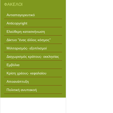
ΦΑΚΕΛΟΙ
Αντιαπαγορευτικό
Anticopyright
Ελεύθερη κατασκήνωση
Δίκτυο "ένας άλλος κόσμος"
Μιλιταρισμός- εξοπλισμοί
Διαχωρισμός κράτους- εκκλησίας
Εμβόλια
Κρίση χρέους- κεφαλαίου
Αποανάπτυξη
Πολιτική ανυπακοή