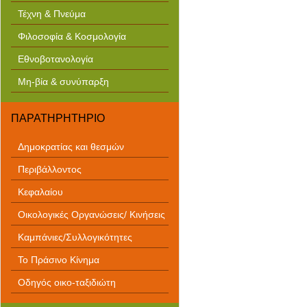
Τέχνη & Πνεύμα
Φιλοσοφία & Κοσμολογία
Εθνοβοτανολογία
Μη-βία & συνύπαρξη
ΠΑΡΑΤΗΡΗΤΗΡΙΟ
Δημοκρατίας και θεσμών
Περιβάλλοντος
Κεφαλαίου
Οικολογικές Οργανώσεις/ Κινήσεις
Καμπάνιες/Συλλογικότητες
Το Πράσινο Κίνημα
Οδηγός οικο-ταξιδιώτη