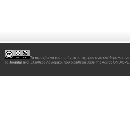
Το περιεχόμενο του παρόντος ιστοχώρου είναι ελεύθερο για αν
Το
Joomla!
είναι Ελεύθερο Λογισμικό, που διατίθεται βάσει της Άδειας GNU/GPL.