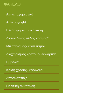
ΦΑΚΕΛΟΙ
Αντιαπαγορευτικό
Anticopyright
Ελεύθερη κατασκήνωση
Δίκτυο "ένας άλλος κόσμος"
Μιλιταρισμός- εξοπλισμοί
Διαχωρισμός κράτους- εκκλησίας
Εμβόλια
Κρίση χρέους- κεφαλαίου
Αποανάπτυξη
Πολιτική ανυπακοή