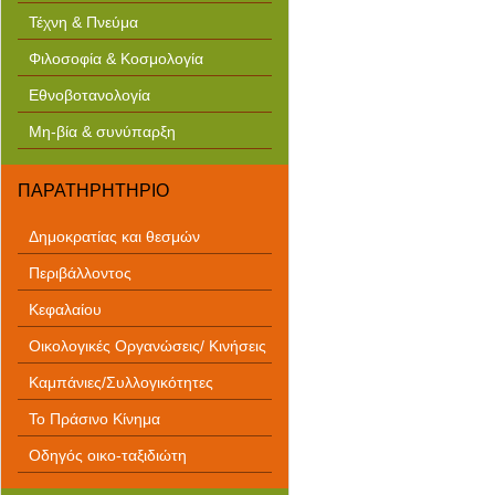
Τέχνη & Πνεύμα
Φιλοσοφία & Κοσμολογία
Εθνοβοτανολογία
Μη-βία & συνύπαρξη
ΠΑΡΑΤΗΡΗΤΗΡΙΟ
Δημοκρατίας και θεσμών
Περιβάλλοντος
Κεφαλαίου
Οικολογικές Οργανώσεις/ Κινήσεις
Καμπάνιες/Συλλογικότητες
Το Πράσινο Κίνημα
Οδηγός οικο-ταξιδιώτη