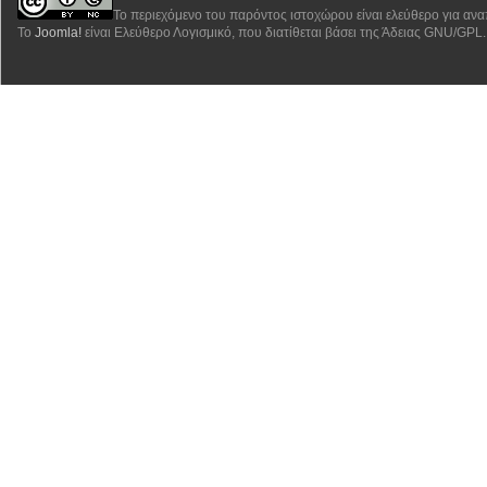
Το περιεχόμενο του παρόντος ιστοχώρου είναι ελεύθερο για αν
Το
Joomla!
είναι Ελεύθερο Λογισμικό, που διατίθεται βάσει της Άδειας GNU/GPL.