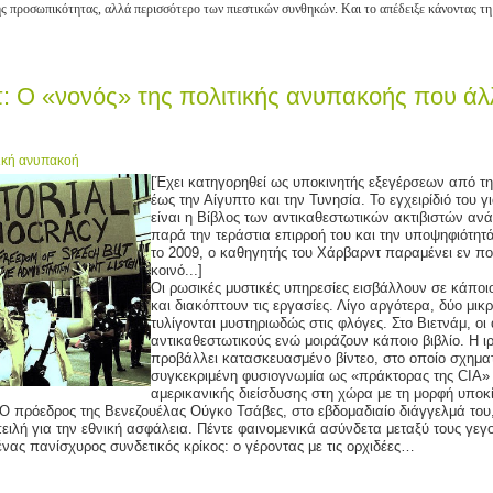
ς προσωπικότητας, αλλά περισσότερο των πιεστικών συνθηκών. Και το απέδειξε κάνοντας τη
: Ο «νονός» της πολιτικής ανυπακοής που άλ
ική ανυπακοή
[Έχει κατηγορηθεί ως υποκινητής εξεγέρσεων από τ
έως την Αίγυπτο και την Τυνησία. Το εγχειρίδιό του 
είναι η Βίβλος των αντικαθεστωτικών ακτιβιστών ανά
παρά την τεράστια επιρροή του και την υποψηφιότητ
το 2009, ο καθηγητής του Χάρβαρντ παραμένει εν π
κοινό...]
Οι ρωσικές μυστικές υπηρεσίες εισβάλλουν σε κάπο
και διακόπτουν τις εργασίες. Λίγο αργότερα, δύο μι
τυλίγονται μυστηριωδώς στις φλόγες. Στο Βιετνάμ, ο
αντικαθεστωτικούς ενώ μοιράζουν κάποιο βιβλίο. Η ι
προβάλλει κατασκευασμένο βίντεο, στο οποίο σχημα
συγκεκριμένη φυσιογνωμία ως «πράκτορας της CIA»
αμερικανικής διείσδυσης στη χώρα με τη μορφή υποκ
 πρόεδρος της Βενεζουέλας Ούγκο Τσάβες, στο εβδομαδιαίο διάγγελμά του, ο
λή για την εθνική ασφάλεια. Πέντε φαινομενικά ασύνδετα μεταξύ τους γεγ
ένας πανίσχυρος συνδετικός κρίκος: ο γέροντας με τις ορχιδέες…