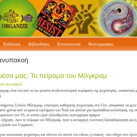
Εκδόσεις
Bιβλιοθήκη
Επικοινωνία
Φωτογραφίες
 ανυπακοή
μέσα μας: Το πείραμα του Μίλγκραμ
ική ανυπακοή
γκραμ είναι ένα από τα πιο γνωστά αντιδεοντολογικά πειράματα της ψυχολογίας, ουσιαστικά
.
εφτάχρονος Στάνλει Μίλγκραμ, επίκουρος καθηγητής ψυχολογίας στο Γέιλ, αποφάσισε να μελε
 μόνο χρόνια από τα φρικτά εγκλήματα των Ναζί και γινόταν μια προσπάθεια κατανόησης της
ωματικών των SS, οι οποίοι είχαν εξολοθρεύσει εκατομμύρια αμάχων.
εξήγηση –πριν το πείραμα του Μίλγκραμ- ήταν η αυταρχική τευτονική διαπαιδαγώγηση και η
ή ηλικία των Γερμανών.
αν κοινωνικός ψυχολόγος και πίστευε ότι αυτού του είδους η υπακοή –που οδηγεί στο έγκλημ