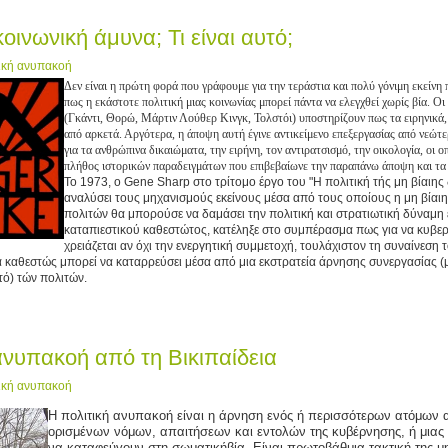
κοινωνική άμυνα; Τι είναι αυτό;
ική ανυπακοή
Δεν είναι η πρώτη φορά που γράφουμε για την τεράστια και πολύ γόνιμη εκείνη
πως η εκάστοτε πολιτική μιας κοινωνίας μπορεί πάντα να ελεγχθεί χωρίς βία. Ο
(Γκάντι, Θορώ, Μάρτιν Λούθερ Κινγκ, Τολστόι) υποστηρίζουν πως τα ειρηνικά,
από αρκετά. Αργότερα, η άποψη αυτή έγινε αντικείμενο επεξεργασίας από νεώτε
για τα ανθρώπινα δικαιώματα, την ειρήνη, τον αντιρατσισμό, την οικολογία, οι 
πλήθος ιστορικών παραδειγμάτων που επιβεβαίωνε την παραπάνω άποψη και τα
Το 1973, ο
Gene Sharp
στο τρίτομο έργο του "Η πολιτική τής μη βίαι
αναλύσει τους μηχανισμούς εκείνους μέσα από τους οποίους η μη βίαι
πολιτών θα μπορούσε να δαμάσει την πολιτική και στρατιωτική δύναμη
καταπιεστικού καθεστώτος, κατέληξε στο συμπέρασμα πως για να κυβε
χρειάζεται αν όχι την ενεργητική συμμετοχή, τουλάχιστον τη συναίνεση
α καθεστώς μπορεί να καταρρεύσει μέσα από μια εκστρατεία άρνησης συνεργασίας (μ
τό) τών πολιτών.
ανυπακοή από τη Βικιπαίδεια
ική ανυπακοή
Η πολιτική ανυπακοή είναι η άρνηση ενός ή περισσότερων ατόμων 
ορισμένων νόμων, απαιτήσεων και εντολών της κυβέρνησης, ή μιας
να καταφεύγουν στη σωματικήβία. Είναι πρωτοβάθμια τακτική της μη