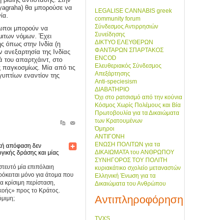
tyagraha) θα μπορούσε να
LEGALISE CANNABIS greek
ία.
community forum
Σύνδεσμος Αντιρρησιών
ρωποι μπορούν να
Συνείδησης
μιτων νόμων. Έχει
ΔΙΚΤΥΟ ΕΛΕΥΘΕΡΩΝ
ς όπως στην Ινδία (η
ΦΑΝΤΑΡΩΝ ΣΠΑΡΤΑΚΟΣ
ν ανεξαρτησία της Ινδίας
ENCOD
ά του απαρτχάιντ, στο
Ελευθεριακός Σύνδεσμος
ς παγκοσμίως. Μία από τις
Απεξάρτησης
γυπτίων εναντίον της
Anti-speciesism
ΔΙΑΒΑΤΗΡΙΟ
Όχι στο ρατσισμό από την κούνια
Κόσμος Χωρίς Πολέμους και Βία
Πρωτοβουλία για τα Δικαιώματα
των Κρατουμένων
Όμηροι
ΑΝΤΙΓΟΝΗ
ΕΝΩΣΗ ΠΟΛΙΤΩΝ για τα
ική απόφαση δεν
ΔΙΚΑΙΩΜΑΤΑ του ΑΝΘΡΩΠΟΥ
ογικής δράσης και μίας
ΣΥΝΗΓΟΡΟΣ ΤΟΥ ΠΟΛΙΤΗ
στευτό μία επιπόλαιη
κυριακάτικο σχολείο μεταναστών
ρόκειται μόνο για άτομα που
Ελληνική Ένωση για τα
ία κρίσιμη περίσταση,
Δικαιώματα του Ανθρώπου
κοής» προς το Κράτος.
Αντιπληροφόρηση
όμιμη;
TVXS