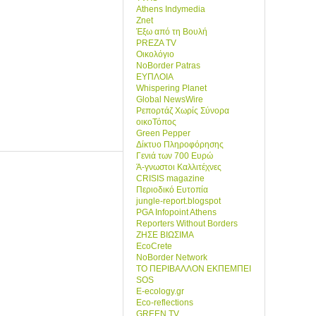
Athens Indymedia
Znet
Έξω από τη Βουλή
PREZA TV
Οικολόγιο
NoBorder Patras
ΕΥΠΛΟΙΑ
Whispering Planet
Global NewsWire
Ρεπορτάζ Χωρίς Σύνορα
οικοΤόπος
Green Pepper
Δίκτυο Πληροφόρησης
Γενιά των 700 Ευρώ
Ά-γνωστοι Καλλιτέχνες
CRISIS magazine
Περιοδικό Ευτοπία
jungle-report.blogspot
PGA Infopoint Athens
Reporters Without Borders
ΖΗΣΕ ΒΙΩΣΙΜΑ
EcoCrete
NoBorder Network
ΤΟ ΠΕΡΙΒΑΛΛΟΝ ΕΚΠΕΜΠΕΙ
SOS
E-ecology.gr
Eco-reflections
GREEN TV