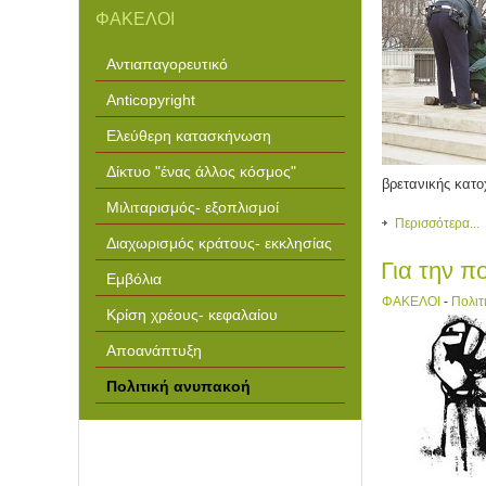
ΦΑΚΕΛΟΙ
Αντιαπαγορευτικό
Anticopyright
Ελεύθερη κατασκήνωση
Δίκτυο "ένας άλλος κόσμος"
βρετανικής κατο
Μιλιταρισμός- εξοπλισμοί
Περισσότερα...
Διαχωρισμός κράτους- εκκλησίας
Για την π
Εμβόλια
ΦΑΚΕΛΟΙ
-
Πολιτ
Κρίση χρέους- κεφαλαίου
Αποανάπτυξη
Πολιτική ανυπακοή