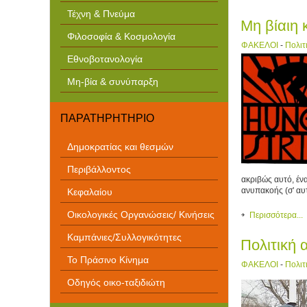
Τέχνη & Πνεύμα
Μη βίαιη 
Φιλοσοφία & Κοσμολογία
ΦΑΚΕΛΟΙ
-
Πολιτ
Εθνοβοτανολογία
Μη-βία & συνύπαρξη
ΠΑΡΑΤΗΡΗΤΗΡΙΟ
Δημοκρατίας και θεσμών
Περιβάλλοντος
ακριβώς αυτό, έν
ανυπακοής (σ' αυ
Κεφαλαίου
Οικολογικές Οργανώσεις/ Κινήσεις
Περισσότερα...
Καμπάνιες/Συλλογικότητες
Πολιτική 
Το Πράσινο Κίνημα
ΦΑΚΕΛΟΙ
-
Πολιτ
Οδηγός οικο-ταξιδιώτη