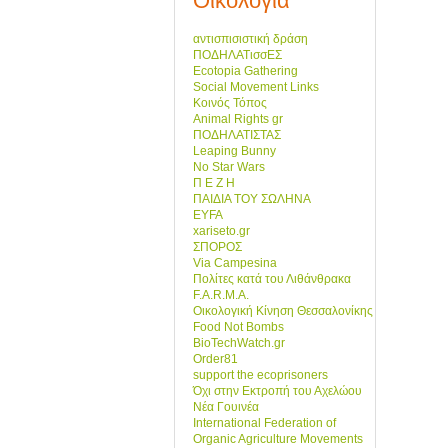
Οικολογία
αντισπισιστική δράση
ΠΟΔΗΛΑΤισσΕΣ
Ecotopia Gathering
Social Movement Links
Κοινός Τόπος
Animal Rights gr
ΠΟΔΗΛΑΤΙΣΤΑΣ
Leaping Bunny
No Star Wars
Π Ε Ζ Η
ΠΑΙΔΙΑ ΤΟΥ ΣΩΛΗΝΑ
EYFA
xariseto.gr
ΣΠΟΡΟΣ
Via Campesina
Πολίτες κατά του Λιθάνθρακα
F.A.R.M.A.
Οικολογική Κίνηση Θεσσαλονίκης
Food Not Bombs
BioTechWatch.gr
Order81
support the ecoprisoners
Όχι στην Εκτροπή του Αχελώου
Νέα Γουινέα
International Federation of
Organic Agriculture Movements