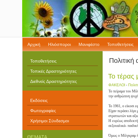
Αρχική
Ηλιόσποροι
Μανιφέστο
Τοποθετήσεις
Πολιτική
Τοποθετήσεις
Τοπικές Δραστηριότητες
Το τέρας 
Διεθνείς Δραστηριότητες
ΦΑΚΕΛΟΙ
-
Πολιτ
Το πείραμα του Μίλ
την ανθρώπινη ψυχή
Εκδόσεις
Το 1961, ο είκοσι 
Φωτογραφίες
Είχαν περάσει λίγα
στρατιωτών και αξι
Χρήσιμοι Σύνδεσμοι
Η ευρέως αποδεκτή 
σεξουαλικά- παιδικ
Όμως ο Μίλγκραμ ήτ
ΘΕΜΑΤΑ