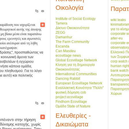
Οικολογία
Παρατ
Institute of Social Ecology
wiki leaks
Tamera
kinimatora
 παράδοση που ισχυρίζεται
Δίκτυο Οικοκοινότητα
για το κίνη
ι θεωρητικοί αυτής της άποψης
ZEGG
corporate w
 μη βίαια μέσα είναι παραπάνω
Damanhur
alter-eu
ρους ερευνητές και αγωνιστές
The Farm Community
corporate 
οποίοι ανέσυραν από τη λήθη
Escanda
observatory
 κατέγραψαν.
Can Masdeu
Ελληνικό Π
ης δράσης", προσπαθώντας να
ecovillage news
των Συμφων
η κοινωνική άμυνα των
Global Ecovillage Network
corp watch 
 εισβολέων ή εγχώριου
Κίνηση για τη δημιουργία
human righ
ρνήσει κάποια ομάδα,
Οικοκοινότητας
bank watch
 του πληθυσμού. Για το λόγο
International Communities
Αντιπυρηνι
ε αυτό) και πολιτικής
Dancing Rabbit
Παρατηρητή
European Ecovillage Network
transparenc
Εναλλακτική Κοινότητα "Πελίτι"
Παρατηρητ
φυσική δόμηση cob
Χώρων
project ecovillage
Findhorn Ecovillage
Ομάδα State of Nature
Ελευθερίες -
απέναντι στην τήρηση
Δικαιώματα
 δύναμης κατοχής, χωρίς
 βίαιης αντίστασης. Στην