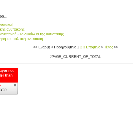
α...
Ανυπακοή
τικής ανυπακοής
 ανυπακοή - Το δικαίωμα της αντίστασης
ηση και πολιτική ανυπακοή
<<
Έναρξη
<
Προηγούμενο
1
2
3
Επόμενο
>
Τέλος
>>
JPAGE_CURRENT_OF_TOTAL
ayer not
der than
!