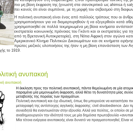
πιο μη βίαιη έκφραση της (γνωστή στα σανσκριτικά ως ahimsa ή sa
πει κανείς ότι είναι συμπόνια, με τη μορφή του σεβασμού στη διαφων
Η πολιτική ανυπακοή είναι ένας από πολλούς τρόπους που οι άνθ
χρησιμοποιήσουν για να διαμαρτυρηθούν ή να εξεγερθούν κατά αθέ
χρησιμοποιηθεί σε πολλά τεκμηριωμένα μη βίαια κινήματα αντίσταση
εκστρατεία κοινωνικής πρόνοιας του Γκάντι και οι εκστρατείες για τη
από τη Βρετανική Αυτοκρατορία), στη Νότια Αφρική στον αγώνα κατ
Αμερικανικό Κίνημα Πολιτικών Δικαιωμάτων και σε κινήματα ειρήνη
πρώτες μαζικές υλοποιήσεις της ήταν η μη βίαιη επανάσταση των Αι
χής το 1919.
ολιτική ανυπακοή
ική ανυπακοή
Η έκκληση προς την πολιτική ανυπακοή, πάντα θεμελιωμένη σε μία ατομ
παραμένει μία μεμονωμένη έκφραση, αλλά θέτει τη δυνατότητα μίας συλλ
μεταβολής της πορείας των πραγμάτων.
Πολιτική ανυπακοή και όχι ιδιωτική, όπως θα μπορούσε να καταστήσει πι
μεταγραφή της αντίστοιχης αγγλικής έκφρασης: civil disobedience. Δεν π
συνειδητά θα εναντιωνόταν στην εξουσία. Αλλά για πολίτες, οι οποίοι σε μ
αναδημιουργούν την ιδιότητά τους με μία δημόσια πρωτοβουλία «ανυπα
Μία τέτοια ενέργεια ανυπακοής είναι δυνατό να πραγματοποιηθεί; Είναι ν