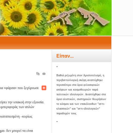
Είπαν...
"
Βαθιά ριζωμένη στον Αριστοτελισμό, η
περιβαντολλογική σκέψη αναπτύχθηκε
περισσότερο στα όρια φιλοσοφικών
 μια «φάρσα» που ξεγύμνωσε
απόψεων και κοσμοθεωριών παρά
πολιτικών ιδεολογιών. Αναπτύχθηκε στα
όρια ολιστικών, συστημικών θεωρήσεων
τήσει την υπακοή στην εξουσία.
το κόσμου και των επακόλουθων ''αντι-
 συμπεριφοράς των απλών
κλασσικών'' και ''αντι-ιδεολογικών''
παραδοχών τους
 καταπιεσμένη –κυρίως
"
α- δεν μπορεί να είναι