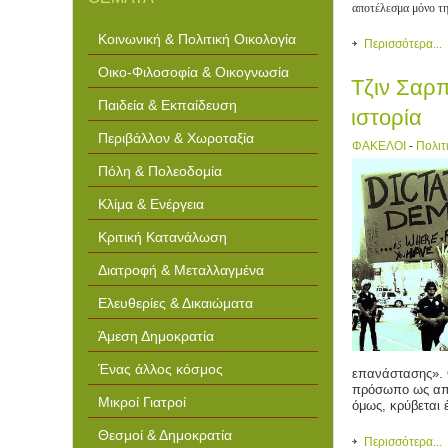
αποτέλεσμα μόνο τη
Κοινωνική & Πολιτική Οικολογία
Περισσότερα...
Οικο-Φιλοσοφία & Οικογνωσία
Τζιν Σαρπ
Παιδεία & Εκπαίδευση
ιστορία
Περιβάλλον & Χωροταξία
ΦΑΚΕΛΟΙ
-
Πολιτ
Πόλη & Πολεοδομία
Κλίμα & Ενέργεια
Κριτική Κατανάλωση
Διατροφή & Μεταλλαγμένα
Ελευθερίες & Δικαιώματα
Άμεση Δημοκρατία
Ένας άλλος κόσμος
επανάστασης». Ο
πρόσωπο ως απει
Μικροί Γιατροί
όμως, κρύβεται 
Θεσμοί & Δημοκρατία
Περισσότερα...