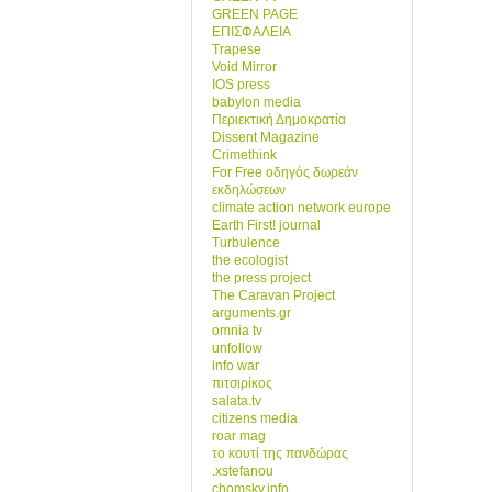
GREEN PAGE
ΕΠΙΣΦΑΛΕΙΑ
Trapese
Void Mirror
IOS press
babylon media
Περιεκτική Δημοκρατία
Dissent Magazine
Crimethink
For Free οδηγός δωρεάν
εκδηλώσεων
climate action network europe
Earth First! journal
Turbulence
the ecologist
the press project
The Caravan Project
arguments.gr
omnia tv
unfollow
info war
πιτσιρίκος
salata.tv
citizens media
roar mag
το κουτί της πανδώρας
.xstefanou
chomsky.info