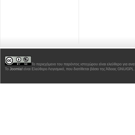
Το περιεχόμενο του παρόντος ιστοχώρου είναι ελεύθερο για αν
Το
Joomla!
είναι Ελεύθερο Λογισμικό, που διατίθεται βάσει της Άδειας GNU/GPL.