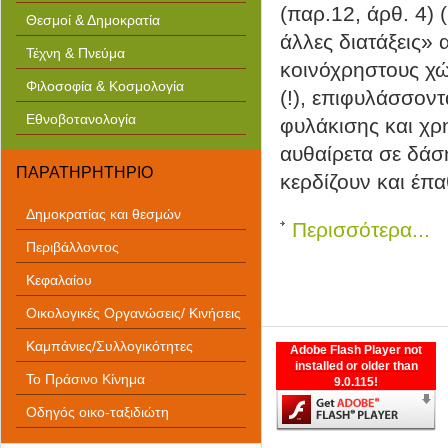
(παρ.12, άρθ. 4) 
Θεσμοί & Δημοκρατία
άλλες διατάξεις»
Τέχνη & Πνεύμα
κοινόχρηστους χώ
Φιλοσοφία & Κοσμολογία
(!), επιφυλάσσον
Εθνοβοτανολογία
φυλάκισης και χρη
αυθαίρετα σε δάσ
ΠΑΡΑΤΗΡΗΤΗΡΙΟ
κερδίζουν και έπ
Δημοκρατίας και θεσμών
Περισσότερα...
Περιβάλλοντος
Κεφαλαίου
Οικολογικές Οργανώσεις/ Κινήσεις
Καμπάνιες/Συλλογικότητες
Adobe Flash Player not
installed or older than
Το Πράσινο Κίνημα
9.0.115!
Οδηγός οικο-ταξιδιώτη