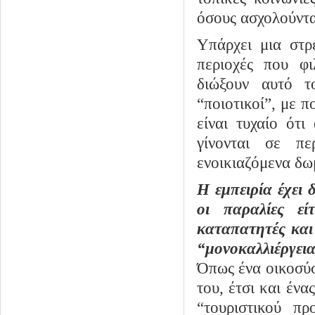
όσους ασχολούντα
Υπάρχει μια στρ
περιοχές που φι
διώξουν αυτό τ
“ποιοτικοί”, με π
είναι τυχαίο ότι
γίνονται σε πε
ενοικιαζόμενα δω
Η εμπειρία έχει 
οι παραλίες εί
καταπατητές και
“μονοκαλλιέργει
Όπως ένα οικοσύσ
του, έτσι και ένα
“τουριστικού π