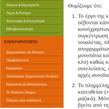
Θυμίζουμε ότι
:
Θεσμοί & Δημοκρατία
Τέχνη & Πνεύμα
Το έργο της 
Φιλοσοφία & Κοσμολογία
σέβονται κάπο
κοινόχρηστων
Εθνοβοτανολογία
συγκέντρωση 
τουαλέτας, π
ΠΑΡΑΤΗΡΗΤΗΡΙΟ
απορριμμάτων
Δημοκρατίας και θεσμών
μονοπάτια κα
Περιβάλλοντος
κλπ) καθώς κ
συνελεύσεις,
Κεφαλαίου
αρχές αυτοδια
Οικολογικές Οργανώσεις/ Κινήσεις
Το πλημμέλημ
Καμπάνιες/Συλλογικότητες
κατευθείαν (
Το Πράσινο Κίνημα
μαζικά). Μόν
Οδηγός οικο-ταξιδιώτη
βγείτε από τ