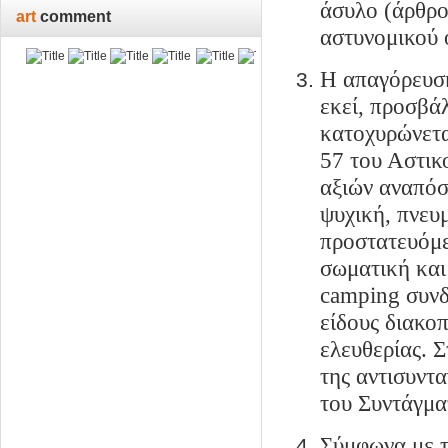
άσυλο (άρθρο 
art
comment
αστυνομικού 
Η απαγόρευσ
εκεί, προσβά
κατοχυρώνετα
57 του Αστικ
αξιών αναπόσ
ψυχική, πνευ
προστατευόμε
σωματική και
camping
συνδ
είδους διακο
ελευθερίας. 
της αντισυντ
του Συντάγμα
Σύμφωνα με τ