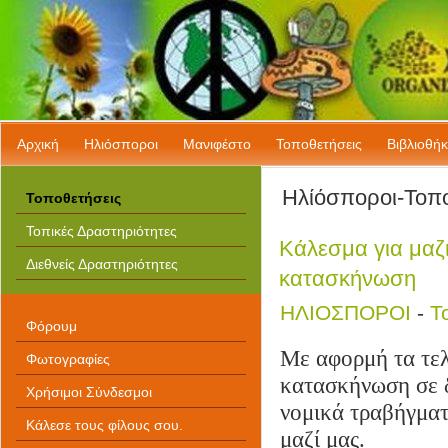
Download
Keygen
Download
Cracked
Software
Free
Downloads
Serial
Αρχική
Ηλιόσποροι
Μανιφέστο
Τοποθετήσεις
Bιβλιοθή
Software
With
Keys
delay acquisto Viagra cheap
Ηλίόσποροι-Τοπ
Τοποθετήσεις
software
cheap software buy
Full
spy sms phone spy AutoDesk
Software
3D Studio Max 2011
Τοπικές Δραστηριότητες
Downloads
Broderbund 3D Home Architect
Κάλεσμα για μαζ
Design Deluxe 8 Adobe
Creative Suite 5.5 Master
Διεθνείς Δραστηριότητες
κατασκήνωση
Collection for mac
ΗΛΙΟΣΠΟΡΟΙ
-
Τ
Φόρουμ
Με αφορμή τα τελ
Φωτογραφίες
κατασκήνωση σε δ
Χρήσιμοι Σύνδεσμοι
νομικά τραβήγματ
Κάλεσε τους φίλους σου.
μαζί μας.