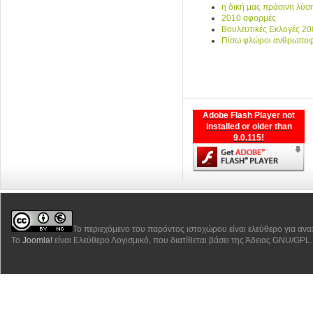
η δική μας πράσινη λύσ
2010 αφορμές
Βουλευτικές Εκλογές 200
Πίσω φλώροι ανθρωποφύ
Adobe Flash Player not
installed or older than
9.0.115!
Το περιεχόμενο του παρόντος ιστοχώρου είναι ελεύθερο για αν
Το
Joomla!
είναι Ελεύθερο Λογισμικό, που διατίθεται βάσει της Άδειας GNU/GPL.