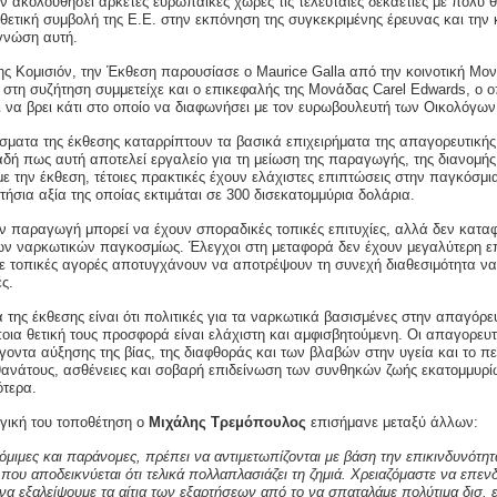
ν ακολουθήσει αρκετές ευρωπαϊκές χώρες τις τελευταίες δεκαετίες με πολύ 
θετική συμβολή της Ε.Ε. στην εκπόνηση της συγκεκριμένης έρευνας και την 
γνώση αυτή.
ης Κομισιόν
, την Έκθεση παρουσίασε ο Maurice Galla από την κοινοτική Μο
στη συζήτηση συμμετείχε και ο επικεφαλής της Μονάδας Carel Edwards, ο ο
ι να βρει κάτι στο οποίο να διαφωνήσει με τον ευρωβουλευτή των Οικολόγω
ματα της έκθεσης καταρρίπτουν τα βασικά επιχειρήματα της απαγορευτικής 
αδή πως αυτή αποτελεί
εργαλείο για τη μείωση της παραγωγής, της διανομή
ε την έκθεση, τέτοιες πρακτικές έχουν ελάχιστες επιπτώσεις στην παγκόσ
τήσια αξία της οποίας εκτιμάται σε 300 δισεκατομμύρια δολάρια.
ν π
αραγωγή μπορεί να έχουν σποραδικές τοπικές επιτυχίες, αλλά δεν κατ
ων ναρκωτικών παγκοσμίως. Έλεγχοι στη μεταφορά δεν έχουν μεγαλύτερη επ
ε τοπικές αγορές αποτυγχάνουν να αποτρέψουν τη συνεχή διαθεσιμότητα να
ς.
της έκθεσης είναι ότι πολιτικές για τα ναρκωτικά βασισμένες στην απαγόρε
οια θετική τους προσφορά είναι ελάχιστη και αμφισβητούμενη. Οι απαγορευτ
οντα αύξησης της βίας, της διαφθοράς και των βλαβών στην υγεία και το π
 θανάτους, ασθένειες και σοβαρή επιδείνωση των συνθηκών ζωής εκατομμυρ
ότερα.
γική του τοποθέτηση ο
Μιχάλης Τρεμόπουλος
επισήμανε μεταξύ άλλων:
νόμιμες και παράνομες, πρέπει να αντιμετωπίζονται με βάση την επικινδυνότητά
 που αποδεικνύεται ότι τελικά πολλαπλασιάζει τη ζημιά. Χρειαζόμαστε να επε
να εξαλείψουμε τα αίτια των εξαρτήσεων από το να σπαταλάμε πολύτιμα δισ.