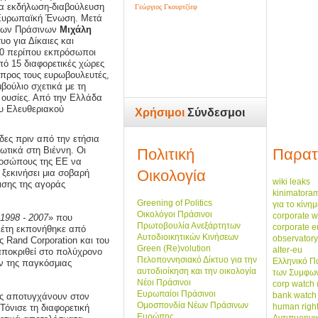
ια εκδήλωση-διαβούλευση
Γεώργιος Γκουρτζίεφ
ν Ευρωπαϊκή Ένωση. Μετά
όγων Πράσινων
Μιχάλη
ο για Δίκαιες και
 40 περίπου εκπρόσωποι
ό 15 διαφορετικές χώρες
προς τους ευρωβουλευτές,
ούλιο σχετικά με τη
ς ουσίες. Από την Ελλάδα
ου Ελευθεριακού
Χρήσιμοι
Σύνδεσμοι
ες πριν από την ετήσια
ωτικά στη Βιέννη. Οι
Πολιτική
Παρατ
ροσώπους της ΕΕ να
Οικολογία
 ξεκινήσει μια σοβαρή
wiki leaks
ισης της αγοράς
kinimatora
Greening of Politics
για το κίνη
Οικολόγοι Πράσινοι
corporate w
1998 - 2007
» που
Πρωτοβουλία Ανεξάρτητων
corporate 
λέτη εκπονήθηκε από
Αυτοδιοικητικών Κινήσεων
observatory
 Rand Corporation και του
Green (Re)volution
alter-eu
ταποκριθεί στο πολύχρονο
Πελοποννησιακό Δίκτυο για την
Ελληνικό Π
ν της παγκόσμιας
αυτοδιοίκηση και την οικολογία
των Συμφων
Νέοι Πράσινοι
corp watch 
Ευρωπαίοι Πράσινοι
bank watch
κές αποτυγχάνουν στον
Ομοσπονδία Νέων Πράσινων
human righ
 Τόνισε τη διαφορετική
Ευρώπης