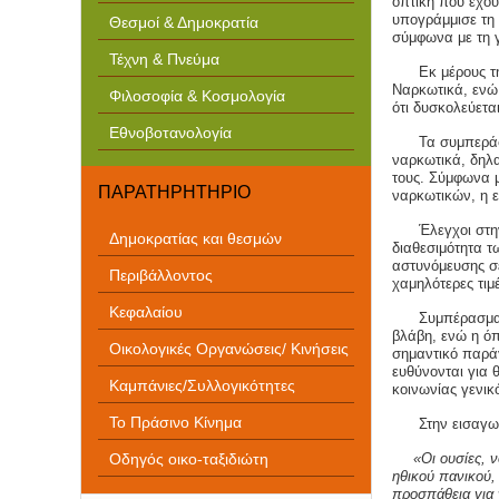
οπτική που έχου
υπογράμμισε τη 
Θεσμοί & Δημοκρατία
σύμφωνα με τη 
Τέχνη & Πνεύμα
Εκ μέρους τ
Ναρκωτικά, ενώ 
Φιλοσοφία & Κοσμολογία
ότι δυσκολεύετα
Εθνοβοτανολογία
Τα συμπεράσ
ναρκωτικά, δηλ
τους. Σύμφωνα μ
ΠΑΡΑΤΗΡΗΤΗΡΙΟ
ναρκωτικών, η ε
Έλεγχοι στη
Δημοκρατίας και θεσμών
διαθεσιμότητα τ
αστυνόμευσης σ
Περιβάλλοντος
χαμηλότερες τιμέ
Κεφαλαίου
Σ
υμπέρασμα 
βλάβη, ενώ η όπ
Οικολογικές Οργανώσεις/ Κινήσεις
σημαντικό παράγ
ευθύνονται για
Καμπάνιες/Συλλογικότητες
κοινωνίας γενικ
Το Πράσινο Κίνημα
Στην
εισαγω
Οδηγός οικο-ταξιδιώτη
«
Οι ουσίες, 
ηθικού πανικού,
προσπάθεια για 