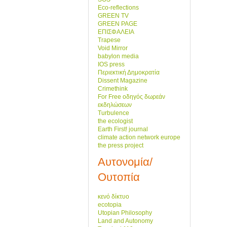
Eco-reflections
GREEN TV
GREEN PAGE
ΕΠΙΣΦΑΛΕΙΑ
Trapese
Void Mirror
babylon media
IOS press
Περιεκτική Δημοκρατία
Dissent Magazine
Crimethink
For Free οδηγός δωρεάν
εκδηλώσεων
Turbulence
the ecologist
Earth First! journal
climate action network europe
the press project
Αυτονομία/
Ουτοπία
κενό δίκτυο
ecotopia
Utopian Philosophy
Land and Autonomy