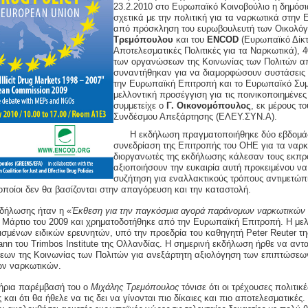
23.2.2010
στο Ευρωπαϊκό Κοινοβούλιο η δημόσ
σχετικά με την πολιτική για τα ναρκωτικά στη
από πρόσκληση του ευρωβουλευτή των Οικολ
Τρεμόπουλου
και του
ENCOD
(Ευρωπαϊκό Δίκτυ
Αποτελεσματικές Πολιτικές για τα Ναρκωτικά),
των οργανώσεων της Κοινωνίας των Πολιτών απ
συναντήθηκαν για να διαμορφώσουν συστάσεις 
την Ευρωπαϊκή Επιτροπή και το Ευρωπαϊκό Συμβ
μελλοντική προσέγγιση για τις ποινικοποιημένε
συμμετείχε ο
Γ. Οικονομόπουλος
, εκ μέρους τ
Συνδέσμου Απεξάρτησης (ΕΛΕΥ.ΣΥΝ.Α).
Η εκδήλωση πραγματοποιήθηκε δύο εβδομάδ
συνεδρίαση της Επιτροπής του ΟΗΕ για τα ναρκ
διοργανωτές της εκδήλωσης κάλεσαν τους εκπ
αξιοποιήσουν την ευκαιρία αυτή προκειμένου να
συζήτηση για εναλλακτικούς τρόπους αντιμετώπ
οποίοι δεν θα βασίζονται στην απαγόρευση και την καταστολή.
κδήλωσης ήταν η «
Έκθεση για την παγκόσμια αγορά παράνομων ναρκωτικών 
ο Μάρτιο του 2009 και χρηματοδοτήθηκε από την Ευρωπαϊκή Επιτροπή. Η με
μένων ειδικών ερευνητών, υπό την προεδρία του καθηγητή Peter Reuter της
ann του Trimbos Institute της Ολλανδίας. Η σημερινή εκδήλωση ήρθε να αν
εων της Κοινωνίας των Πολιτών για ανεξάρτητη αξιολόγηση των επιπτώσεω
ν ναρκωτικών.
τήρια παρέμβασή του ο
Μιχάλης Τρεμόπουλος
τόνισε ότι οι τρέχουσες πολιτι
 και ότι θα ήθελε να τις δει να γίνονται πιο δίκαιες και πιο αποτελεσματικές.