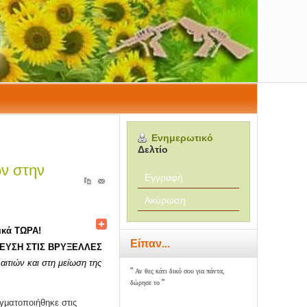
Ενημερωτικό
Δελτίο
ών στην
Εγγραφή
Ακύρωση
τικά ΤΩΡΑ!
Είπαν...
ΛΕΥΣΗ ΣΤΙΣ ΒΡΥΞΕΛΛΕΣ
ιτιών και στη μείωση της
"
Αν θες κάτι δικό σου για πάντα,
"
δώρησε το
γματοποιήθηκε στις