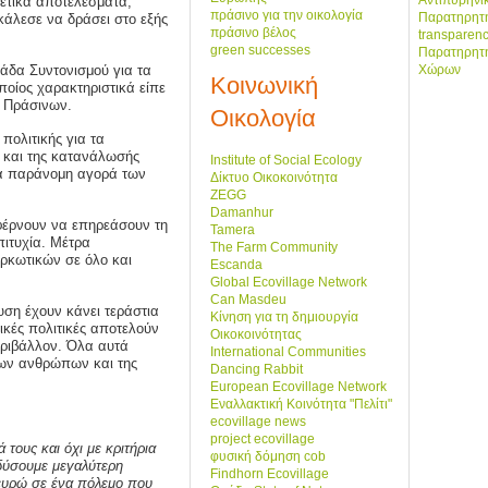
Αντιπυρηνι
θετικά αποτελέσματα,
πράσινο για την οικολογία
Παρατηρητή
κάλεσε να δράσει στο εξής
πράσινο βέλος
transparenc
green successes
Παρατηρητ
Χώρων
νάδα Συντονισμού για τα
Κοινωνική
ποίος χαρακτηριστικά είπε
ν Πράσινων.
Οικολογία
πολιτικής για τα
ς και της κατανάλωσής
Institute of Social Ecology
μια παράνομη αγορά των
Δίκτυο Οικοκοινότητα
ZEGG
Damanhur
αφέρνουν να επηρεάσουν τη
Tamera
ιτυχία. Μέτρα
The Farm Community
ρκωτικών σε όλο και
Escanda
Global Ecovillage Network
Can Masdeu
υση έχουν κάνει τεράστια
Κίνηση για τη δημιουργία
ικές πολιτικές αποτελούν
Οικοκοινότητας
εριβάλλον. Όλα αυτά
International Communities
ίων ανθρώπων και της
Dancing Rabbit
European Ecovillage Network
Εναλλακτική Κοινότητα "Πελίτι"
ecovillage news
project ecovillage
 τους και όχι με κριτήρια
φυσική δόμηση cob
νδύσουμε
μεγαλύτερη
Findhorn Ecovillage
 ευρώ σε ένα πόλεμο που