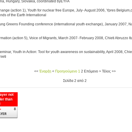
na, Hungary, Slovakia, coordinated by
EYFA
ange (action 1), Youth for nuclear free Europe, July- August 2006, Ypres Belgium,
ends of the Earth International
ung Greens Founding conference (international youth exchange), January 2007, N
rmation (action 5), Voice of Migrants, March 2007- February 2008, Chieti Abruzzo It
eminar, Youth in Action: Tool for youth awareness on sustainability, April 2008, Chie
ieti
<<
Έναρξη
<
Προηγούμενο
1
2
Επόμενο
>
Τέλος
>>
Σελίδα 2 από 2
ayer not
der than
!