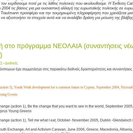
α τον κερδίσουμε ποτέ με τις λάθος πολιτικές που ακολουθούμε. Η Έκθεση
Cat
ο 2004 τις βάσεις για μια ουσιαστική αλλαγή της ευρωπαϊκής πολιτικής σε ευ
 Trautmann προσφέρει και την τεκμηριωμένη πληροφόρηση που χρειάζεται μι
 να αξιοποιήσει τα στοιχεία αυτά και να αναλάβει δράση για μείωση της βλάβης
ή στο πρόγραμμα ΝΕΟΛΑΙΑ (συναντήσεις νέω
)
ΕΣ
-
Διεθνείς
ιόσπορων έχει συμμετάσχει στις παρακάτω διεθνείς δραστηριότητες και συναντήσεις
(action 5), Youth Work development for a common future in
Cyprus
, September 2004,
Nicosia
oung Greens
ange (action 1), Be the change that you want to see in the world, September 2005
prus Young Greens
ange (action 1), Tell me what I eat, October- November 2005, Dublin -Glendaloch 
 Youth Exchange, Art and Activism Caravan, June 2006, Greece, Macedonia, Albania