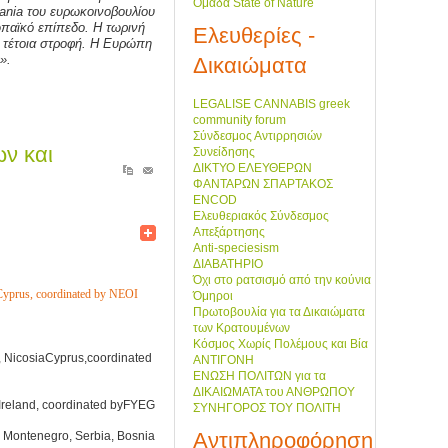
Ομάδα State of Nature
ania
του ευρωκοινοβουλίου
ρωπαϊκό επίπεδο. Η τωρινή
Ελευθερίες -
α τέτοια στροφή. Η Ευρώπη
».
Δικαιώματα
LEGALISE CANNABIS greek
community forum
Σύνδεσμος Αντιρρησιών
ν και
Συνείδησης
ΔΙΚΤΥΟ ΕΛΕΥΘΕΡΩΝ
ΦΑΝΤΑΡΩΝ ΣΠΑΡΤΑΚΟΣ
ENCOD
Ελευθεριακός Σύνδεσμος
Απεξάρτησης
Anti-speciesism
ΔΙΑΒΑΤΗΡΙΟ
Όχι στο ρατσισμό από την κούνια
Cyprus
, coordinated by NEOI
Όμηροι
Πρωτοβουλία για τα Δικαιώματα
των Κρατουμένων
Κόσμος Χωρίς Πολέμους και Βία
, NicosiaCyprus,
coordinated
ΑΝΤΙΓΟΝΗ
ΕΝΩΣΗ ΠΟΛΙΤΩΝ για τα
ΔΙΚΑΙΩΜΑΤΑ του ΑΝΘΡΩΠΟΥ
Ireland, coordinated by
FYEG
ΣΥΝΗΓΟΡΟΣ ΤΟΥ ΠΟΛΙΤΗ
Αντιπληροφόρηση
, Montenegro, Serbia, Bosnia