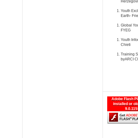
Herzegovi
Youth Exch
Earth- Fri
Global Yo
FYEG
Youth Info
Chieti
Training S
by
ARCI Ch
Adobe Flash Pl
installed or ol
9.0.115