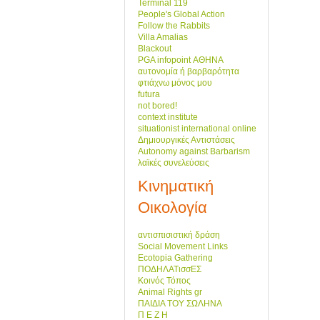
Terminal 119
People's Global Action
Follow the Rabbits
Villa Amalias
Blackout
PGA infopoint ΑΘΗΝΑ
αυτονομία ή βαρβαρότητα
φτιάχνω μόνος μου
futura
not bored!
context institute
situationist international online
Δημιουργικές Αντιστάσεις
Autonomy against Barbarism
λαϊκές συνελεύσεις
Κινηματική
Οικολογία
αντισπισιστική δράση
Social Movement Links
Ecotopia Gathering
ΠΟΔΗΛΑΤισσΕΣ
Κοινός Τόπος
Animal Rights gr
ΠΑΙΔΙΑ ΤΟΥ ΣΩΛΗΝΑ
Π Ε Ζ Η