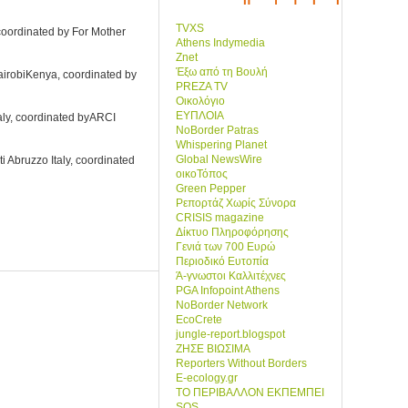
TVXS
coordinated by For Mother
Athens Indymedia
Znet
Έξω από τη Βουλή
airobiKenya, coordinated by
PREZA TV
Οικολόγιο
ΕΥΠΛΟΙΑ
aly, coordinated by
ARCI
NoBorder Patras
Whispering Planet
Global NewsWire
ti Abruzzo Italy, coordinated
οικοΤόπος
Green Pepper
Ρεπορτάζ Χωρίς Σύνορα
CRISIS magazine
Δίκτυο Πληροφόρησης
Γενιά των 700 Ευρώ
Περιοδικό Ευτοπία
Ά-γνωστοι Καλλιτέχνες
PGA Infopoint Athens
NoBorder Network
EcoCrete
jungle-report.blogspot
ΖΗΣΕ ΒΙΩΣΙΜΑ
Reporters Without Borders
E-ecology.gr
ΤΟ ΠΕΡΙΒΑΛΛΟΝ ΕΚΠΕΜΠΕΙ
SOS