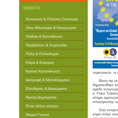
ΘΕΜΑΤΑ
Κοινωνική & Πολιτική Οικολογία
Οικο-Φιλοσοφία & Οικογνωσία
Παιδεία & Εκπαίδευση
Περιβάλλον & Χωροταξία
Πόλη & Πολεοδομία
Κλίμα & Ενέργεια
Κριτική Κατανάλωση
ναρκωτικών, οι 
Διατροφή & Μεταλλαγμένα
Βάση
της ε
δημοσιεύθηκε τ
Ελευθερίες & Δικαιώματα
ομάδα αναγνωρισ
κ. Franz Trautm
Άμεση Δημοκρατία
αίτημα οργανώσ
απαγόρευσης τω
Ένας άλλος κόσμος
Στην εναρκ
κύριο στόχο τους
Μικροί Γιατροί