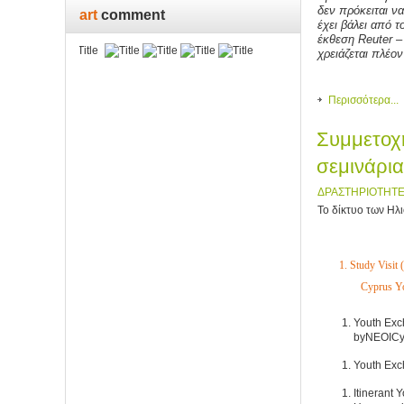
δεν πρόκειται ν
art
comment
έχει βάλει από τ
έκθεση
Reuter –
χρειάζεται πλέον
Περισσότερα...
Συμμετοχ
σεμινάρια
ΔΡΑΣΤΗΡΙΟΤΗΤ
Το δίκτυο των Ηλ
1.
Study Visit 
Cyprus Y
Youth Exch
by
NEOI
Cy
Youth Exch
Itinerant