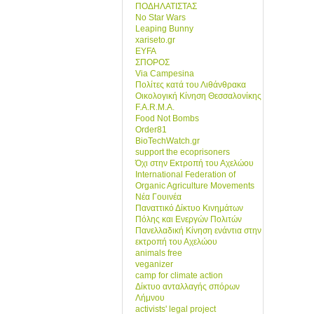
ΠΟΔΗΛΑΤΙΣΤΑΣ
No Star Wars
Leaping Bunny
xariseto.gr
EYFA
ΣΠΟΡΟΣ
Via Campesina
Πολίτες κατά του Λιθάνθρακα
Οικολογική Κίνηση Θεσσαλονίκης
F.A.R.M.A.
Food Not Bombs
Order81
BioTechWatch.gr
support the ecoprisoners
Όχι στην Εκτροπή του Αχελώου
International Federation of
Organic Agriculture Movements
Νέα Γουινέα
Παναττικό Δίκτυο Κινημάτων
Πόλης και Ενεργών Πολιτών
Πανελλαδική Κίνηση ενάντια στην
εκτροπή του Αχελώου
animals free
veganizer
camp for climate action
Δίκτυο ανταλλαγής σπόρων
Λήμνου
activists' legal project