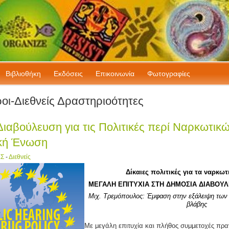
Bιβλιοθήκη
Εκδόσεις
Επικοινωνία
Φωτογραφίες
a cheap
οι-Διεθνείς Δραστηριοότητες
are buy
utoDesk
 Architect
ιαβούλευση για τις Πολιτικές περί Ναρκωτικ
obe
ster
κή Ένωση
ΕΣ
-
Διεθνείς
Δίκαιες πολιτικές για τα ναρκω
Μ
ΕΓΑΛΗ ΕΠΙΤΥΧΙΑ ΣΤΗ ΔΗΜΟΣΙΑ ΔΙΑΒΟΥ
Μιχ. Τρεμόπουλος: Έμφαση στην εξάλειψη των α
βλάβης
Με μεγάλη επιτυχία και πλήθος συμμετοχές πρα