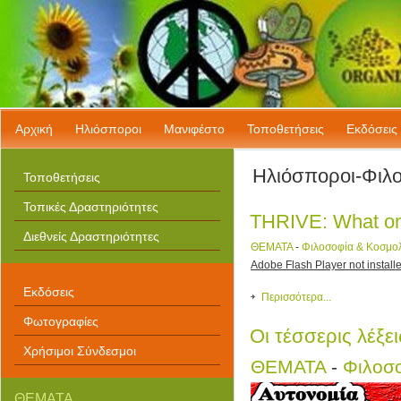
Αρχική
Ηλιόσποροι
Μανιφέστο
Τοποθετήσεις
Εκδόσεις
Ηλιόσποροι-Φιλ
Τοποθετήσεις
Τοπικές Δραστηριότητες
THRIVE: What on 
Διεθνείς Δραστηριότητες
ΘΕΜΑΤΑ
-
Φιλοσοφία & Κοσμο
Adobe Flash Player not installe
Εκδόσεις
Περισσότερα...
Φωτογραφίες
Οι τέσσερις λέξε
Χρήσιμοι Σύνδεσμοι
ΘΕΜΑΤΑ
-
Φιλοσ
ΘΕΜΑΤΑ