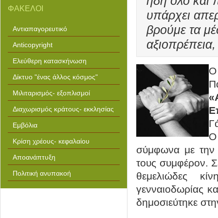
ήδη όλο και 
ΦΑΚΕΛΟΙ
υπάρχει απε
βρούμε τα μέ
Αντιαπαγορευτικό
αξιοπρέπεια,
Anticopyright
Ελεύθερη κατασκήνωση
Δίκτυο "ένας άλλος κόσμος"
Π
Μιλιταρισμός- εξοπλισμοί
«
Ε
Διαχωρισμός κράτους- εκκλησίας
Γ
Εμβόλια
Ο
Κρίση χρέους- κεφαλαίου
σύμφωνα με την 
Αποανάπτυξη
τους συμφέρον. Σ
Πολιτική ανυπακοή
θεμελιώδες κί
γενναιοδωρίας κα
δημοσιεύτηκε στ