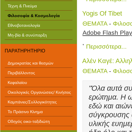
Τέχνη & Πνεύμα
Yogis Of Tibet
Φιλοσοφία & Κοσμολογία
ΘΕΜΑΤΑ
-
Φιλοσ
Εθνοβοτανολογία
Adobe Flash Playe
Μη-βία & συνύπαρξη
Περισσότερα...
ΠΑΡΑΤΗΡΗΤΗΡΙΟ
Αλέν Καγέ: Αλλη
Δημοκρατίας και θεσμών
ΘΕΜΑΤΑ
-
Φιλοσ
Περιβάλλοντος
Κεφαλαίου
"Όλα αυτά συ
Οικολογικές Οργανώσεις/ Κινήσεις
ερώτημα. Η ω
Καμπάνιες/Συλλογικότητες
εδώ και αιών
Το Πράσινο Κίνημα
σύγκρουσης 
Οδηγός οικο-ταξιδιώτη
υλικής ευημερ