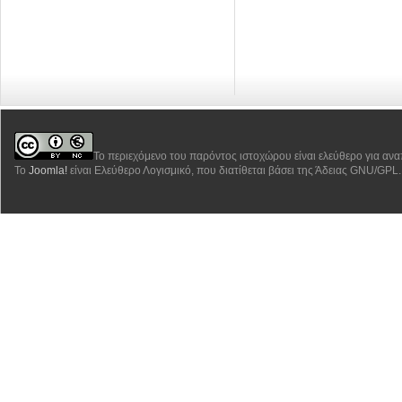
Το περιεχόμενο του παρόντος ιστοχώρου είναι ελεύθερο για αν
Το
Joomla!
είναι Ελεύθερο Λογισμικό, που διατίθεται βάσει της Άδειας GNU/GPL.