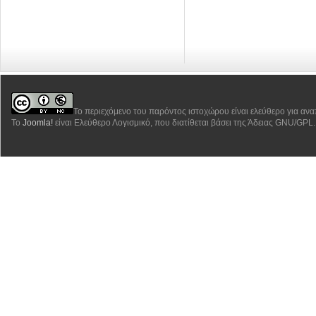
Το περιεχόμενο του παρόντος ιστοχώρου είναι ελεύθερο για αν
Το
Joomla!
είναι Ελεύθερο Λογισμικό, που διατίθεται βάσει της Άδειας GNU/GPL.