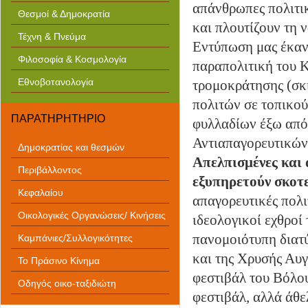
απάνθρωπες πολιτικ
Θεσμοί & Δημοκρατία
και πλουτίζουν τη 
Τέχνη & Πνεύμα
Εντύπωση μας έκανε
Φιλοσοφία & Κοσμολογία
παραπολιτική του 
Εθνοβοτανολογία
τρομοκράτησης (σκ
πολιτών σε τοπικο
ΠΑΡΑΤΗΡΗΤΗΡΙΟ
φυλλαδίων έξω από 
Αντιαπαγορευτικών
Δημοκρατίας και θεσμών
Απελπισμένες και 
Περιβάλλοντος
εξυπηρετούν σκοτ
Κεφαλαίου
απαγορευτικές πολι
Οικολογικές Οργανώσεις/ Κινήσεις
ιδεολογικοί εχθροί
πανομοιότυπη διατ
Καμπάνιες/Συλλογικότητες
και της Χρυσής Αυ
Το Πράσινο Κίνημα
φεστιβάλ του Βόλου
Οδηγός οικο-ταξιδιώτη
φεστιβάλ, αλλά άθε