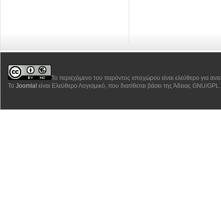
Το περιεχόμενο του παρόντος ιστοχώρου είναι ελεύθερο για αν
Το
Joomla!
είναι Ελεύθερο Λογισμικό, που διατίθεται βάσει της Άδειας GNU/GPL.