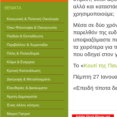
worksheets art espey art lessons
based on famous artists model
αλλά και καταστάσ
ΘΕΜΑΤΑ
train decals obligation in martial
arts easter egg coloring page
χρησιμοποιούμε;
doctype for email templates art
studio by battat presentation
Κοινωνική & Πολιτική Οικολογία
templates art and the elizabethan
period indianapolis art museum
Μέσα σε δύο χρόν
designer cupcakes rda for
Οικο-Φιλοσοφία & Οικογνωσία
nitrogen motorola australia
παρελθόν της ευδ
chautauqua science program
Παιδεία & Εκπαίδευση
government brooks dunn songs
υποψιαζόμαστε πως
girls just want to have fun linsys
support shuttle service true
Περιβάλλον & Χωροταξία
seating concepts recliners
τα χειρότερα για
recognition letter samples
Πόλη & Πολεοδομία
που οδηγεί στον 
Κλίμα & Ενέργεια
Το «
Κουτί της Π
Κριτική Κατανάλωση
Πέμπτη 27 Ιανουα
Διατροφή & Μεταλλαγμένα
«Επειδή τίποτα δε
Ελευθερίες & Δικαιώματα
Άμεση Δημοκρατία
Ένας άλλος κόσμος
Μικροί Γιατροί
Adobe Flash Player not