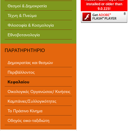
installed or older than
Θεσμοί & Δημοκρατία
9.0.115!
Τέχνη & Πνεύμα
Φιλοσοφία & Κοσμολογία
Εθνοβοτανολογία
ΠΑΡΑΤΗΡΗΤΗΡΙΟ
Δημοκρατίας και θεσμών
Περιβάλλοντος
Κεφαλαίου
Οικολογικές Οργανώσεις/ Κινήσεις
Καμπάνιες/Συλλογικότητες
Το Πράσινο Κίνημα
Οδηγός οικο-ταξιδιώτη