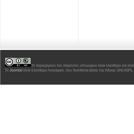
Το περιεχόμενο του παρόντος ιστοχώρου είναι ελεύθερο για αν
Το
Joomla!
είναι Ελεύθερο Λογισμικό, που διατίθεται βάσει της Άδειας GNU/GPL.