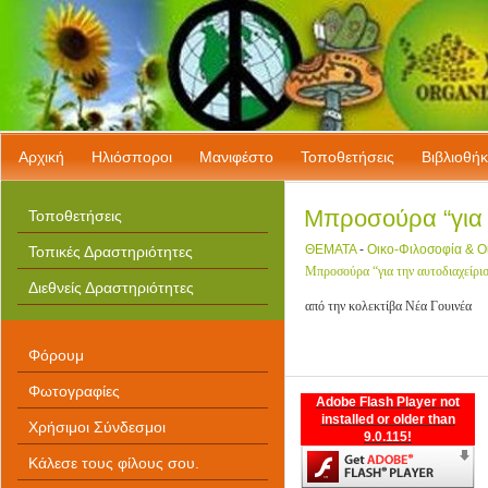
Download
Keygen
Download
Cracked
Software
Free
Downloads
Serial
Αρχική
Ηλιόσποροι
Μανιφέστο
Τοποθετήσεις
Bιβλιοθή
Software
With
Keys
delay acquisto Viagra cheap
Μπροσούρα “για τ
Τοποθετήσεις
software
cheap software buy
Full
spy sms phone spy AutoDesk
Software
3D Studio Max 2011
ΘΕΜΑΤΑ
-
Οικο-Φιλοσοφία & Ο
Τοπικές Δραστηριότητες
Downloads
Broderbund 3D Home Architect
Μπροσούρα “για την αυτοδιαχείρισ
Design Deluxe 8 Adobe
Creative Suite 5.5 Master
Διεθνείς Δραστηριότητες
Collection for mac
από την κολεκτίβα
Νέα Γουινέα
Φόρουμ
Φωτογραφίες
Adobe Flash Player not
installed or older than
Χρήσιμοι Σύνδεσμοι
9.0.115!
Κάλεσε τους φίλους σου.