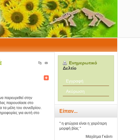
ά
Ενημερωτικό
Δελτίο
Εγγραφή
Ακύρωση
 να παρευρεθεί στην
άδας παρουσίασε στο
α τα μέλη του συνεδρίου.
Είπαν...
ληροφορίες για αυτή στο
" η φτώχεια είναι η χειρότερη
µορφή βίας "
Μαχάτµα Γκάντι