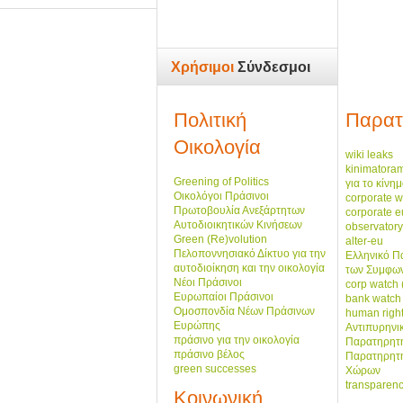
Χρήσιμοι
Σύνδεσμοι
Πολιτική
Παρατ
Οικολογία
wiki leaks
kinimatora
Greening of Politics
για το κίνη
Οικολόγοι Πράσινοι
corporate w
Πρωτοβουλία Ανεξάρτητων
corporate 
Αυτοδιοικητικών Κινήσεων
observatory
Green (Re)volution
alter-eu
Πελοποννησιακό Δίκτυο για την
Ελληνικό Π
αυτοδιοίκηση και την οικολογία
των Συμφων
Νέοι Πράσινοι
corp watch 
Ευρωπαίοι Πράσινοι
bank watch
Ομοσπονδία Νέων Πράσινων
human righ
Ευρώπης
Αντιπυρηνι
πράσινο για την οικολογία
Παρατηρητή
πράσινο βέλος
Παρατηρητ
green successes
Χώρων
transparenc
Κοινωνική