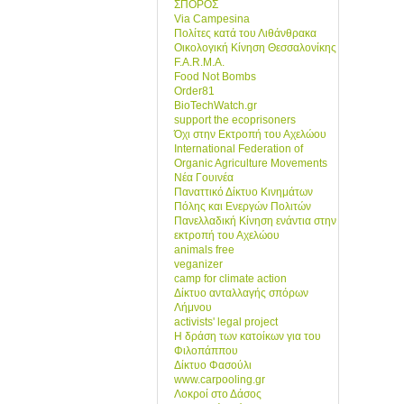
ΣΠΟΡΟΣ
Via Campesina
Πολίτες κατά του Λιθάνθρακα
Οικολογική Κίνηση Θεσσαλονίκης
F.A.R.M.A.
Food Not Bombs
Order81
BioTechWatch.gr
support the ecoprisoners
Όχι στην Εκτροπή του Αχελώου
International Federation of
Organic Agriculture Movements
Νέα Γουινέα
Παναττικό Δίκτυο Κινημάτων
Πόλης και Ενεργών Πολιτών
Πανελλαδική Κίνηση ενάντια στην
εκτροπή του Αχελώου
animals free
veganizer
camp for climate action
Δίκτυο ανταλλαγής σπόρων
Λήμνου
activists' legal project
Η δράση των κατοίκων για του
Φιλοπάππου
Δίκτυο Φασούλι
www.carpooling.gr
Λοκροί στο Δάσος