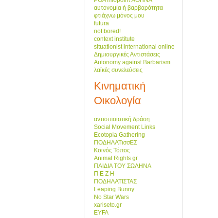
PGA infopoint ΑΘΗΝΑ
αυτονομία ή βαρβαρότητα
φτιάχνω μόνος μου
futura
not bored!
context institute
situationist international online
Δημιουργικές Αντιστάσεις
Autonomy against Barbarism
λαϊκές συνελεύσεις
Κινηματική
Οικολογία
αντισπισιστική δράση
Social Movement Links
Ecotopia Gathering
ΠΟΔΗΛΑΤισσΕΣ
Κοινός Τόπος
Animal Rights gr
ΠΑΙΔΙΑ ΤΟΥ ΣΩΛΗΝΑ
Π Ε Ζ Η
ΠΟΔΗΛΑΤΙΣΤΑΣ
Leaping Bunny
No Star Wars
xariseto.gr
EYFA