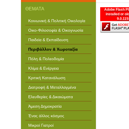
worksheets art espey 
based on famous arti
ΘΕΜΑΤΑ
train decals obligatio
Adobe Flash Pl
arts easter egg color
installed or ol
doctype for email tem
9.0.115
studio by battat prese
Κοινωνική & Πολιτική Οικολογία
templates art and the
period indianapolis 
Οικο-Φιλοσοφία & Οικογνωσία
Παιδεία & Εκπαίδευση
Περιβάλλον & Χωροταξία
Πόλη & Πολεοδομία
Κλίμα & Ενέργεια
Κριτική Κατανάλωση
Διατροφή & Μεταλλαγμένα
Ελευθερίες & Δικαιώματα
Άμεση Δημοκρατία
Ένας άλλος κόσμος
Μικροί Γιατροί