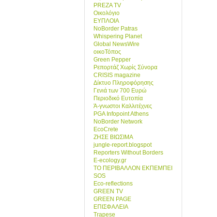
PREZA TV
Οικολόγιο
ΕΥΠΛΟΙΑ
NoBorder Patras
Whispering Planet
Global NewsWire
οικοΤόπος
Green Pepper
Ρεπορτάζ Χωρίς Σύνορα
CRISIS magazine
Δίκτυο Πληροφόρησης
Γενιά των 700 Ευρώ
Περιοδικό Ευτοπία
Ά-γνωστοι Καλλιτέχνες
PGA Infopoint Athens
NoBorder Network
EcoCrete
ΖΗΣΕ ΒΙΩΣΙΜΑ
jungle-report.blogspot
Reporters Without Borders
E-ecology.gr
ΤΟ ΠΕΡΙΒΑΛΛΟΝ ΕΚΠΕΜΠΕΙ
SOS
Eco-reflections
GREEN TV
GREEN PAGE
ΕΠΙΣΦΑΛΕΙΑ
Trapese