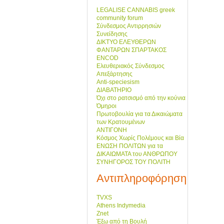
LEGALISE CANNABIS greek
community forum
Σύνδεσμος Αντιρρησιών
Συνείδησης
ΔΙΚΤΥΟ ΕΛΕΥΘΕΡΩΝ
ΦΑΝΤΑΡΩΝ ΣΠΑΡΤΑΚΟΣ
ENCOD
Ελευθεριακός Σύνδεσμος
Απεξάρτησης
Anti-speciesism
ΔΙΑΒΑΤΗΡΙΟ
Όχι στο ρατσισμό από την κούνια
Όμηροι
Πρωτοβουλία για τα Δικαιώματα
των Κρατουμένων
ΑΝΤΙΓΟΝΗ
Κόσμος Χωρίς Πολέμους και Βία
ΕΝΩΣΗ ΠΟΛΙΤΩΝ για τα
ΔΙΚΑΙΩΜΑΤΑ του ΑΝΘΡΩΠΟΥ
ΣΥΝΗΓΟΡΟΣ ΤΟΥ ΠΟΛΙΤΗ
Αντιπληροφόρηση
TVXS
Athens Indymedia
Znet
Έξω από τη Βουλή