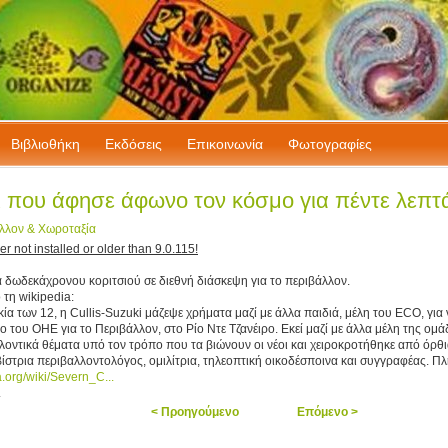
Bιβλιοθήκη
Εκδόσεις
Επικοινωνία
Φωτογραφίες
a cheap
ι που άφησε άφωνο τον κόσμο για πέντε λεπτ
one spy
 Max 2011
 Architect
λλον & Χωροταξία
obe
r not installed or older than 9.0.115!
ster
ower craft
radebook
α δωδεκάχρονου κοριτσιού σε διεθνή διάσκεψη για το περιβάλλον.
ages
τη wikipedia:
berg art
 outline
κία των 12, η Cullis-Suzuki μάζεψε χρήματα μαζί με άλλα παιδιά, μέλη του ECO, για
pine
 του ΟΗΕ για το Περιβάλλον, στο Ρίο Ντε Τζανέιρο. Εκεί μαζί με άλλα μέλη της ομ
ench press
λοντικά θέματα υπό τον τρόπο που τα βιώνουν οι νέοι και χειροκροτήθηκε από όρθι
 museum
n insurance
βίστρια περιβαλλοντολόγος, ομιλίτρια, τηλεοπτική οικοδέσποινα και συγγραφέας. Π
rintable
a.org/wiki/Severn_C...
ofile
.
ngman art
se garden
< Προηγούμενο
Επόμενο >
able rifle
 tatoo art
e arts