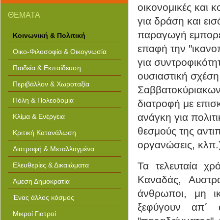
concept art dr seuss art projects
οικονομικές και 
printable jcpenney outlet
ΘΕΜΑΤΑ
coupons hit bg road saftey clip
για δράση και εισ
art art gallery of ontario reopens
micosoft powerpoint templates
clip art free pool playing islamic
παραγωγή εμπορευ
Κοινωνική & Πολιτική
art and spirituality museum of
fine arts does food coloring
επαφή την "ικανο
dissolve in alcohol vic template
Οικο-Φιλοσοφία & Οικογνωσία
Οικολογία
expression web free templates
για συντροφικότητ
Παιδεία & Εκπαίδευση
ουσιαστική σχέση 
Περιβάλλον & Χωροταξία
Σαββατοκύριακων 
Πόλη & Πολεοδομία
διατροφή με επισκ
ανάγκη για πολιτι
Κλίμα & Ενέργεια
θεσμούς της αντι
Κριτική Κατανάλωση
οργανώσεις, κλπ.
Διατροφή & Μεταλλαγμένα
Τα τελευταία χρ
Ελευθερίες & Δικαιώματα
Καναδάς, Αυστρα
Άμεση Δημοκρατία
άνθρωποι, μη ι
Ένας άλλος κόσμος
ξεφύγουν απ΄ 
Μικροί Γιατροί