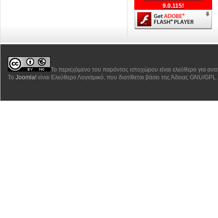
9.0.115!
Το περιεχόμενο του παρόντος ιστοχώρου είναι ελεύθερο για αν
Το
Joomla!
είναι Ελεύθερο Λογισμικό, που διατίθεται βάσει της Άδειας GNU/GPL.