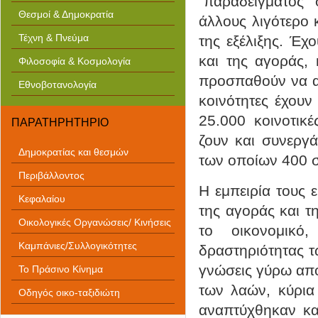
"παραδείγματος" 
Θεσμοί & Δημοκρατία
άλλους λιγότερο 
Τέχνη & Πνεύμα
της εξέλιξης. Έχ
και της αγοράς,
Φιλοσοφία & Κοσμολογία
προσπαθούν να α
Εθνοβοτανολογία
κοινότητες έχου
25.000 κοινοτικ
ΠΑΡΑΤΗΡΗΤΗΡΙΟ
ζουν και συνεργ
Δημοκρατίας και θεσμών
των οποίων 400 σ
Περιβάλλοντος
Η εμπειρία τους ε
Κεφαλαίου
της αγοράς και τ
Οικολογικές Οργανώσεις/ Κινήσεις
το οικονομικό,
Καμπάνιες/Συλλογικότητες
δραστηριότητας τ
γνώσεις γύρω από
Το Πράσινο Κίνημα
των λαών, κύρια
Οδηγός οικο-ταξιδιώτη
αναπτύχθηκαν και