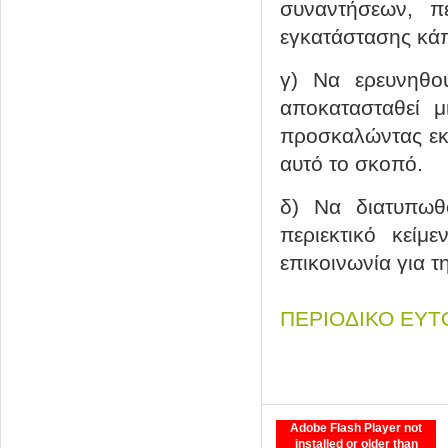
συναντήσεων, πε
εγκατάστασης κάπ
γ) Να ερευνηθο
αποκατασταθεί μι
προσκαλώντας εκπ
αυτό το σκοπό.
δ) Να διατυπωθ
περιεκτικό κείμ
επικοινωνία για τ
ΠΕΡΙΟΔΙΚΟ ΕΥΤΟ
Adobe Flash Player not
installed or older than