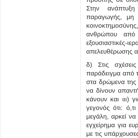
Στην ανάπτυξη
παραγωγής, μη 
κοινοκτημοσύνης
ανθρώπου από 
εξουσιαστικές-ι
απελευθέρωσης απ
δ) Στις σχέσει
παράδειγμα από τ
στα δρώμενα της 
να δίνουν απαντή
κάνουν και ιιι) 
γεγονός ότι: ό,τ
μεγάλη, αρκεί να
εγχείρημα για ευ
με τις υπάρχουσε