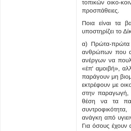
τοπικών οικο-κοι
προσπάθειες.
Ποια είναι τα β
υποστηρίζει το Δί
α) Πρώτα-πρώτα 
ανθρώπων που α
ανέργων να πουλ
«έπ' αμοιβή», αλ
παράγουν μη βιομ
εκτρέφουν με οικ
στην παραγωγή, γ
θέση να τα πα
συντροφικότητα,
ανάγκη από υγιει
Για όσους έχουν 