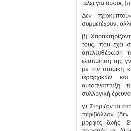
τέλει για όσους (
Δεν προκύπτο
συμμετέχουν, αλλ
β) Χαρακτηρίζον
τους, που έχει 
απελευθέρωση τ
ενοποίηση της γ
με την ατομική κ
ιεραρχικών κα
αυτοανάπτυξη 
συλλογική έρευνα
γ) Στηρίζονται σ
περιβάλλον (δεν 
μορφές ζωής. Σ
προσιτής σε όλου